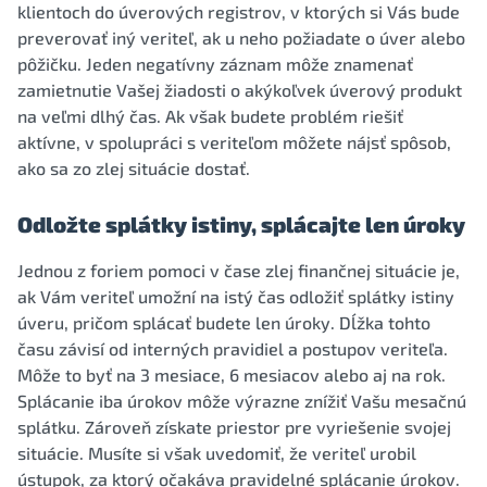
klientoch do úverových registrov, v ktorých si Vás bude
preverovať iný veriteľ, ak u neho požiadate o úver alebo
pôžičku. Jeden negatívny záznam môže znamenať
zamietnutie Vašej žiadosti o akýkoľvek úverový produkt
na veľmi dlhý čas. Ak však budete problém riešiť
aktívne, v spolupráci s veriteľom môžete nájsť spôsob,
ako sa zo zlej situácie dostať.
Odložte splátky istiny, splácajte len úroky
Jednou z foriem pomoci v čase zlej finančnej situácie je,
ak Vám veriteľ umožní na istý čas odložiť splátky istiny
úveru, pričom splácať budete len úroky. Dĺžka tohto
času závisí od interných pravidiel a postupov veriteľa.
Môže to byť na 3 mesiace, 6 mesiacov alebo aj na rok.
Splácanie iba úrokov môže výrazne znížiť Vašu mesačnú
splátku. Zároveň získate priestor pre vyriešenie svojej
situácie. Musíte si však uvedomiť, že veriteľ urobil
ústupok, za ktorý očakáva pravidelné splácanie úrokov.