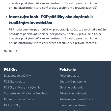
investor poskytne pôžičku konkrétnemu človeku prostredníctvom
online platformy, ktorá celý proces technicky a právne zastreší.
Investujte inak - P2P pôžičky ako doplnok k
tradičným investíciám
P2P, teda peer-to-peer pôžičky, predstavujú spôsob, ako si ľudia môžu
navzájom požičiavať peniaze bez potreby banky. V praxi ide o to, že
investor poskytne pôžičku konkrétnemu človeku prostredníctvom
online platformy, ktorá celý proces technicky a právne zastreší.
Ďalšie
Pôžičky
Poistenie
Bezúčelové pôžičky
Poistenie auta
Pôžičky na auto
Cestovné poistenie
Pôžičky a úvery na bývanie
Životné poistenie
Študentské pôžičky na čokoľvek
Zdravotné poistenie
Refinancovanie úverov
Poistenie nehnuteľnosti
P2P pôžičky
Havarijné poistenie