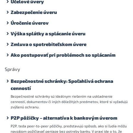
Účelové úvery
Zabezpečenie úveru
Úročenie úverov
Výška splátky a splácanie úveru
Zmluva o spotrebiteľskom úvere
Ako postupovať pri problémoch so splácaním
Správy
Bezpečnostné schránky: Spoľahlivá ochrana
cenností
Bezpečnostné schránky sú ideálnym riešením na uskladnenie
cenností, dokumentov či iných dôležitých predmetov, ktoré si vyžadujú
zvýšenú ochranu.
P2P pôžičky – alternatíva k bankovým úverom
P2P, teda peer-to-peer pôžičky, predstavujú spôsob, ako si ľudia môžu
navzájom požičiavať peniaze bez potreby banky. V praxi ide o to, že