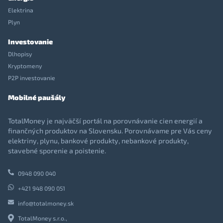
Elektrina
Plyn
Investovanie
Dlhopisy
Kryptomeny
P2P investovanie
Mobilné paušály
TotalMoney je najväčší portál na porovnávanie cien energií a
finančných produktov na Slovensku. Porovnávame pre Vás ceny
elektriny, plynu, bankové produkty, nebankové produkty,
stavebné sporenie a poistenie.
0948 090 040
+421 948 090 051
info@totalmoney.sk
TotalMoney s.r.o.,