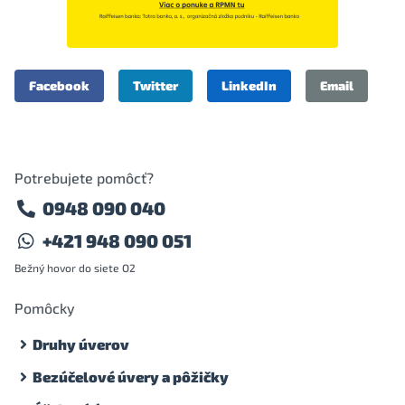
Facebook
Twitter
LinkedIn
Email
Potrebujete pomôcť?
0948 090 040
+421 948 090 051
Bežný hovor do siete O2
Pomôcky
Druhy úverov
Bezúčelové úvery a pôžičky