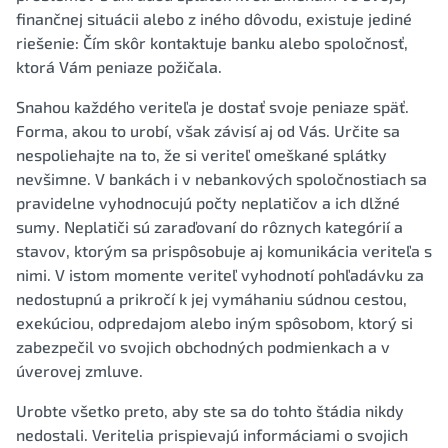
finančnej situácii alebo z iného dôvodu, existuje jediné
riešenie: Čím skôr kontaktuje banku alebo spoločnosť,
ktorá Vám peniaze požičala.
Snahou každého veriteľa je dostať svoje peniaze späť.
Forma, akou to urobí, však závisí aj od Vás. Určite sa
nespoliehajte na to, že si veriteľ omeškané splátky
nevšimne. V bankách i v nebankových spoločnostiach sa
pravidelne vyhodnocujú počty neplatičov a ich dlžné
sumy. Neplatiči sú zaraďovaní do rôznych kategórií a
stavov, ktorým sa prispôsobuje aj komunikácia veriteľa s
nimi. V istom momente veriteľ vyhodnotí pohľadávku za
nedostupnú a prikročí k jej vymáhaniu súdnou cestou,
exekúciou, odpredajom alebo iným spôsobom, ktorý si
zabezpečil vo svojich obchodných podmienkach a v
úverovej zmluve.
Urobte všetko preto, aby ste sa do tohto štádia nikdy
nedostali. Veritelia prispievajú informáciami o svojich