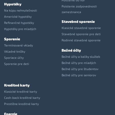
Poistenie do hôr
Hypotéky
Poistenie zodpovednosti
Na kúpu nehnuteľnosti
zamestnanca
Americké hypotéky
Stavebné sporenie
Refinančné hypotéky
Klasické stavebné sporenie
Hypotéky pre mladých
Stavebné sporenie pre deti
Sporenie
Rodinné stavebné sporenie
Termínované vklady
Bežné účty
Vkladné knížky
Bežné účty a balíky služieb
Sporiace účty
Bežné účty pre mladých
Sporenie pre deti
Bežné účty pre študentov
Bežné účty pre seniorov
Kreditné karty
Klasické kreditné karty
Cash-back kreditné karty
Prestížne kreditné karty
Energie