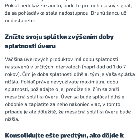
Pokiaľ nedokážete ani to, bude to pre neho jasný signál,
že sa pohľadávka stala nedostupnou. Druhú šancu už
nedostanete.
Znížte svoju splátku zvýšením doby
splatnosti úveru
Väčšina úverových produktov má dobu splatnosti
nastavenú v určitých intervaloch (napríklad od 1 do 7
rokov). Čím je doba splatnosti dlhšia, tým je Vaša splátka
nižšia. Pokiaľ práve nevyužívate maximálnu dobu
splatnosti, požiadajte o jej predĺženie, čím sa zníži
mesačná splátka úveru. Úver sa bude splácať dlhšie
obdobie a zaplatíte za neho nakoniec viac, v tomto
prípade je ale dôležité, že mesačná splátka úveru bude
nižšia.
Konsolidujte ešte predtým, ako dôjde k