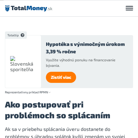
Preskočiť na obsah
Totaltip
Hypotéka s výnimočným úrokom
3,39 % ročne
Využite výhodnú ponuku na financovanie
bývania.
Zistiť viac
Reprezentatívny príklad RPMN
Ako postupovať pri
problémoch so splácaním
Ak sa v priebehu splácania úveru dostanete do
problémov s úhradou splátok kvôli zmenám vo svojej