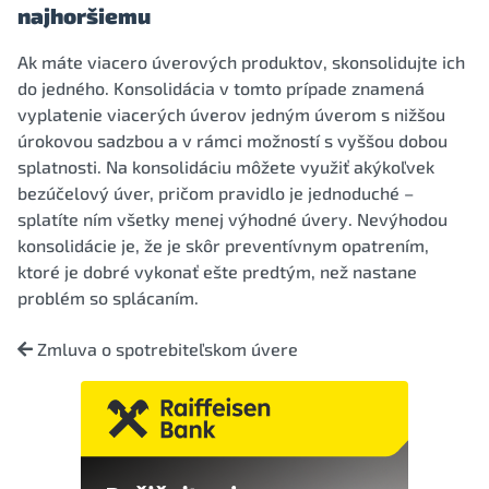
najhoršiemu
Ak máte viacero úverových produktov, skonsolidujte ich
do jedného. Konsolidácia v tomto prípade znamená
vyplatenie viacerých úverov jedným úverom s nižšou
úrokovou sadzbou a v rámci možností s vyššou dobou
splatnosti. Na konsolidáciu môžete využiť akýkoľvek
bezúčelový úver, pričom pravidlo je jednoduché –
splatíte ním všetky menej výhodné úvery. Nevýhodou
konsolidácie je, že je skôr preventívnym opatrením,
ktoré je dobré vykonať ešte predtým, než nastane
problém so splácaním.
Zmluva o spotrebiteľskom úvere