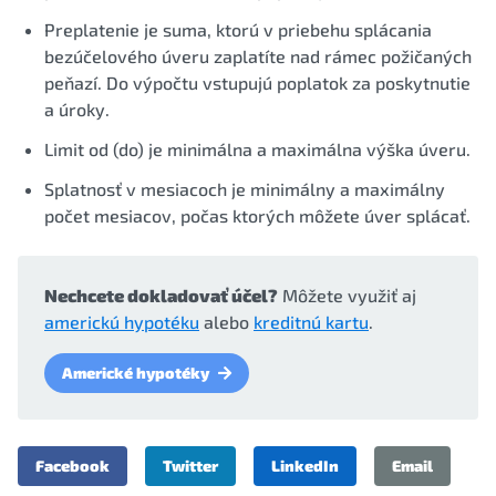
Preplatenie je suma, ktorú v priebehu splácania
bezúčelového úveru zaplatíte nad rámec požičaných
peňazí. Do výpočtu vstupujú poplatok za poskytnutie
a úroky.
Limit od (do) je minimálna a maximálna výška úveru.
Splatnosť v mesiacoch je minimálny a maximálny
počet mesiacov, počas ktorých môžete úver splácať.
Nechcete dokladovať účel?
Môžete využiť aj
americkú hypotéku
alebo
kreditnú kartu
.
Americké hypotéky
Facebook
Twitter
LinkedIn
Email