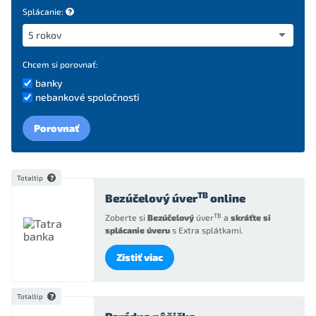
Splácanie:
Chcem si porovnať:
banky
nebankové spoločnosti
Porovnať
Totaltip
TB
Bezúčelový úver
online
TB
Zoberte si
Bezúčelový
úver
a
skráťte si
splácanie úveru
s Extra splátkami.
Zistiť viac
Totaltip