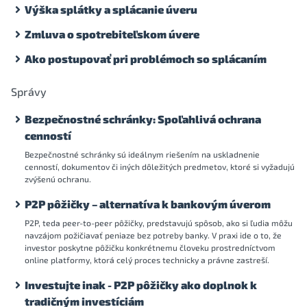
Výška splátky a splácanie úveru
Zmluva o spotrebiteľskom úvere
Ako postupovať pri problémoch so splácaním
Správy
Bezpečnostné schránky: Spoľahlivá ochrana
cenností
Bezpečnostné schránky sú ideálnym riešením na uskladnenie
cenností, dokumentov či iných dôležitých predmetov, ktoré si vyžadujú
zvýšenú ochranu.
P2P pôžičky – alternatíva k bankovým úverom
P2P, teda peer-to-peer pôžičky, predstavujú spôsob, ako si ľudia môžu
navzájom požičiavať peniaze bez potreby banky. V praxi ide o to, že
investor poskytne pôžičku konkrétnemu človeku prostredníctvom
online platformy, ktorá celý proces technicky a právne zastreší.
Investujte inak - P2P pôžičky ako doplnok k
tradičným investíciám