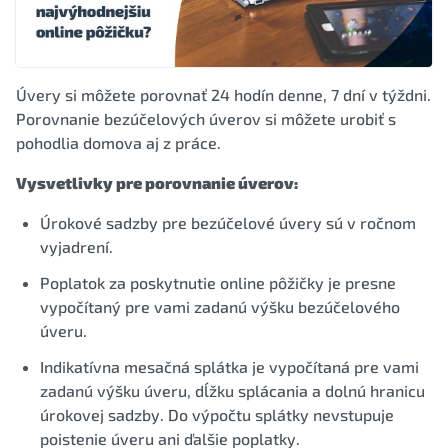
Úvery si môžete porovnať 24 hodín denne, 7 dní v týždni.
Porovnanie bezúčelových úverov si môžete urobiť s
pohodlia domova aj z práce.
Vysvetlivky pre porovnanie úverov:
Úrokové sadzby pre bezúčelové úvery sú v ročnom
vyjadrení.
Poplatok za poskytnutie online pôžičky je presne
vypočítaný pre vami zadanú výšku bezúčelového
úveru.
Indikatívna mesačná splátka je vypočítaná pre vami
zadanú výšku úveru, dĺžku splácania a dolnú hranicu
úrokovej sadzby. Do výpočtu splátky nevstupuje
poistenie úveru ani ďalšie poplatky.