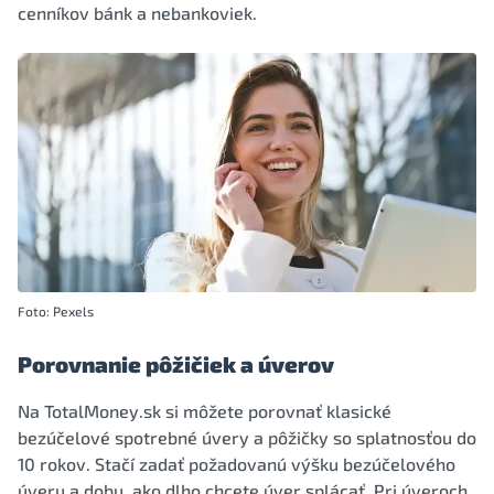
cenníkov bánk a nebankoviek.
Foto: Pexels
Porovnanie pôžičiek a úverov
Na TotalMoney.sk si môžete porovnať klasické
bezúčelové spotrebné úvery a pôžičky so splatnosťou do
10 rokov. Stačí zadať požadovanú výšku bezúčelového
úveru a dobu, ako dlho chcete úver splácať. Pri úveroch