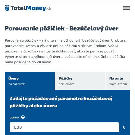
Preskočiť na obsah
Porovnanie pôžičiek - Bezúčelový úver
Porovnanie pôžičiek – nájdite si najvýhodnejší bezúčelový úver. Urobte si
porovnanie úverov a získate online pôžičku s nízkym úrokom. Vďaka
pôžičke na čokoľvek nemusíte dokladovať, ako ste peniaze použili.
Vyberte si ten najvýhodnejší úver a požiadajte oň online. Online pôžička
bude posúdená do 24 hodín.
Úvery
Pôžičky
Na auto
na čokoľvek
bezúčelové
nové
jazdené
Zadajte požadované parametre bezúčelovej
pôžičky alebo úveru
Suma:
€