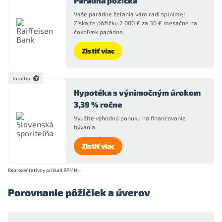
Parádna pôžička
Vaše parádne želania vám radi splníme!
Získajte pôžičku 2 000 € za 30 € mesačne na
čokoľvek parádne.
Zistiť viac
Totaltip
Hypotéka s výnimočným úrokom
3,39 % ročne
Využite výhodnú ponuku na financovanie
bývania.
Zistiť viac
Reprezentatívny príklad RPMN
Porovnanie pôžičiek a úverov