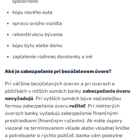
spoločnosti
kúpu nového auta
opravu svojho vozidla
rekonštrukciu bývania
kúpu bytu alebo domu
zaplatenie rodinnej dovolenky a iné
Aké je zabezpečenie pri bezúčelovom úvere?
Pri väčšine bezúčelových úverov a pri úveroch a
pôžičkách v nižších sumách banky
zabezpečenie úveru
nevyžadujú
. Pri vyšších sumách býva najčastejšou
formou zabezpečenia úveru
ručiteľ
. Pri niektorých
úveroch banky vyžadujú zabezpečenie finančnými
prostriedkami (finančným ručením). Ak máte úspory
viazané na termínovanom vklade alebo vkladnej knižke
a potrebujete si rýchlo požičať, banka vám poskytne