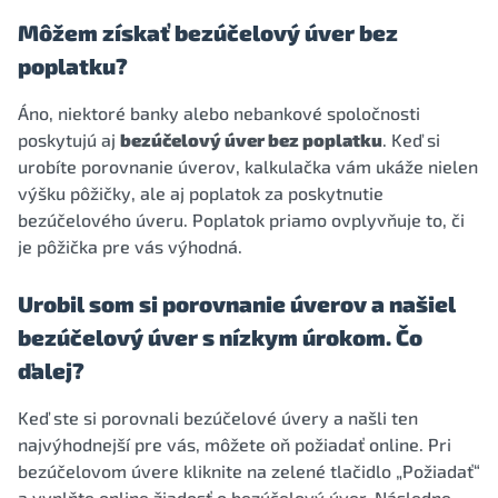
Môžem získať bezúčelový úver bez
poplatku?
Áno, niektoré banky alebo nebankové spoločnosti
poskytujú aj
bezúčelový úver bez poplatku
. Keď si
urobíte porovnanie úverov, kalkulačka vám ukáže nielen
výšku pôžičky, ale aj poplatok za poskytnutie
bezúčelového úveru. Poplatok priamo ovplyvňuje to, či
je pôžička pre vás výhodná.
Urobil som si porovnanie úverov a našiel
bezúčelový úver s nízkym úrokom. Čo
ďalej?
Keď ste si porovnali bezúčelové úvery a našli ten
najvýhodnejší pre vás, môžete oň požiadať online. Pri
bezúčelovom úvere kliknite na zelené tlačidlo „Požiadať“
a vyplňte online žiadosť o bezúčelový úver. Následne