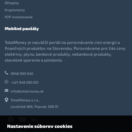
Dlhopisy
Kryptomeny
P2P investovanie
Mobilné paušály
TotalMoney je najväčší portál na porovnávanie cien energií a
finančných produktov na Slovensku. Porovnávame pre Vás ceny
elektriny, plynu, bankové produkty, nebankové produkty,
stavebné sporenie a poistenie.
0948 090 040
+421 948 090 051
info@totalmoney.sk
TotalMoney s.r.o.,
Levočská 866, Poprad, 058 01
Nastavenie súborov cookies