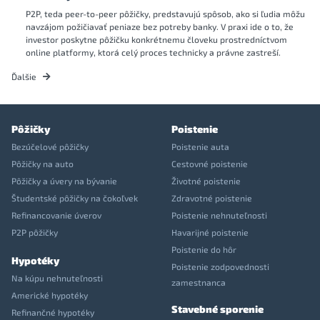
P2P, teda peer-to-peer pôžičky, predstavujú spôsob, ako si ľudia môžu
navzájom požičiavať peniaze bez potreby banky. V praxi ide o to, že
investor poskytne pôžičku konkrétnemu človeku prostredníctvom
online platformy, ktorá celý proces technicky a právne zastreší.
Ďalšie
Pôžičky
Poistenie
Bezúčelové pôžičky
Poistenie auta
Pôžičky na auto
Cestovné poistenie
Pôžičky a úvery na bývanie
Životné poistenie
Študentské pôžičky na čokoľvek
Zdravotné poistenie
Refinancovanie úverov
Poistenie nehnuteľnosti
P2P pôžičky
Havarijné poistenie
Poistenie do hôr
Hypotéky
Poistenie zodpovednosti
Na kúpu nehnuteľnosti
zamestnanca
Americké hypotéky
Stavebné sporenie
Refinančné hypotéky