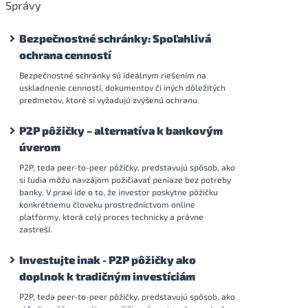
Správy
Bezpečnostné schránky: Spoľahlivá
ochrana cenností
Bezpečnostné schránky sú ideálnym riešením na
uskladnenie cenností, dokumentov či iných dôležitých
predmetov, ktoré si vyžadujú zvýšenú ochranu.
P2P pôžičky – alternatíva k bankovým
úverom
P2P, teda peer-to-peer pôžičky, predstavujú spôsob, ako
si ľudia môžu navzájom požičiavať peniaze bez potreby
banky. V praxi ide o to, že investor poskytne pôžičku
konkrétnemu človeku prostredníctvom online
platformy, ktorá celý proces technicky a právne
zastreší.
Investujte inak - P2P pôžičky ako
doplnok k tradičným investíciám
P2P, teda peer-to-peer pôžičky, predstavujú spôsob, ako