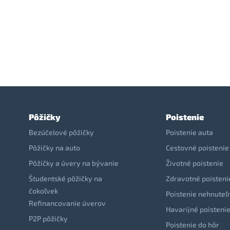
Pôžičky
Poistenie
Bezúčelové pôžičky
Poistenie auta
Pôžičky na auto
Cestovné poistenie
Pôžičky a úvery na bývanie
Životné poistenie
Študentské pôžičky na
Zdravotné poisteni
čokoľvek
Poistenie nehnuteľ
Refinancovanie úverov
Havarijné poisteni
P2P pôžičky
Poistenie do hôr