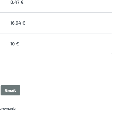
8,47 €
16,94 €
10 €
Email
porovnanie