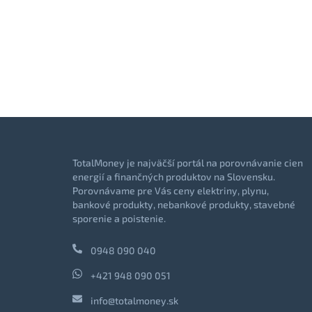
TotalMoney je najväčší portál na porovnávanie cien
energií a finančných produktov na Slovensku.
Porovnávame pre Vás ceny elektriny, plynu,
bankové produkty, nebankové produkty, stavebné
sporenie a poistenie.
0948 090 040
+421 948 090 051
info@totalmoney.sk