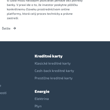
si ľudia môžu navzájom požičiavať peniaze bez potreby
banky. V praxi ide o to, že investor poskytne pôžičku
konkrétnemu človeku prostredníctvom online
platformy, ktorá celý proces technicky a právne
zastreší.
Ďalšie
Kreditné karty
Klasické kreditné karty
Cash-back kreditné karty
Prestížne kreditné karty
e
Energie
nosti
Elektrina
e
Plyn