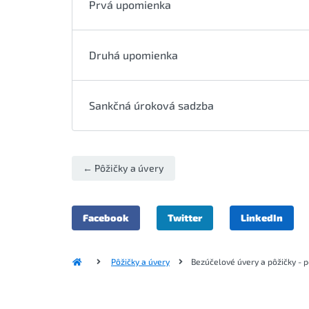
Prvá upomienka
Druhá upomienka
Sankčná úroková sadzba
← Pôžičky a úvery
Facebook
Twitter
LinkedIn
Pôžičky a úvery
Bezúčelové úvery a pôžičky - 