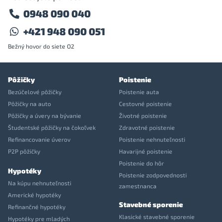
0948 090 040
+421 948 090 051
Bežný hovor do siete O2
Pôžičky
Poistenie
Bezúčelové pôžičky
Poistenie auta
Pôžičky na auto
Cestovné poistenie
Pôžičky a úvery na bývanie
Životné poistenie
Študentské pôžičky na čokoľvek
Zdravotné poistenie
Refinancovanie úverov
Poistenie nehnuteľnosti
P2P pôžičky
Havarijné poistenie
Poistenie do hôr
Hypotéky
Poistenie zodpovednosti
Na kúpu nehnuteľnosti
zamestnanca
Americké hypotéky
Stavebné sporenie
Refinančné hypotéky
Klasické stavebné sporenie
Hypotéky pre mladých