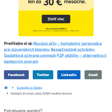
Prečítajte si aj:
Revolut účty – kompletný sprievodca
pre slovenských klientov
Bezpečnostné schránky:
Spoľahlivá ochrana cenností
P2P pôžičky – alternatíva k
bankovým úverom
Facebook
Twitter
LinkedIn
Email
Správičky a články
Každých 8 minút získa ZUNO nového klienta
Potrebujete pomôcť?