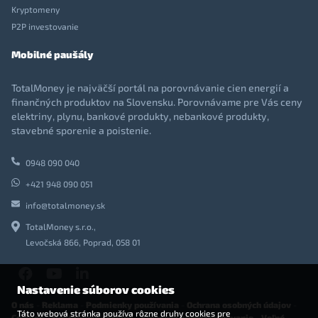
Kryptomeny
P2P investovanie
Mobilné paušály
TotalMoney je najväčší portál na porovnávanie cien energií a
finančných produktov na Slovensku. Porovnávame pre Vás ceny
elektriny, plynu, bankové produkty, nebankové produkty,
stavebné sporenie a poistenie.
0948 090 040
+421 948 090 051
info@totalmoney.sk
TotalMoney s.r.o.,
Levočská 866, Poprad, 058 01
Nastavenie súborov cookies
O nás
-
Reklama
-
Podmienky používania
-
Ochrana osobných údajov
-
Táto webová stránka používa rôzne druhy cookies pre
Cookies
-
Nastavenia cookies
-
Finančné sprostredkovanie
-
Voľné