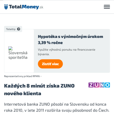
Preskočiť na obsah
Totaltip
Hypotéka s výnimočným úrokom
3,39 % ročne
Využite výhodnú ponuku na financovanie
bývania.
Zistiť viac
Reprezentatívny príklad RPMN
Každých 8 minút získa ZUNO
nového klienta
Internetová banka ZUNO pôsobí na Slovensku od konca
roka 2010, v lete 2011 rozšírila svoju pôsobnosť do Čiech.