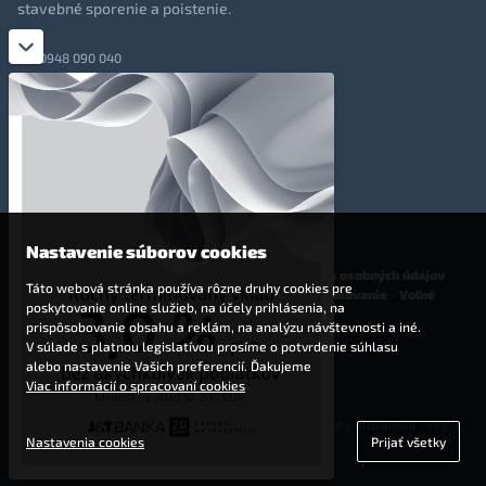
stavebné sporenie a poistenie.
0948 090 040
+421 948 090 051
info@totalmoney.sk
TotalMoney s.r.o.,
Levočská 866, Poprad, 058 01
Nastavenie súborov cookies
O nás
-
Reklama
-
Podmienky používania
-
Ochrana osobných údajov
-
Táto webová stránka používa rôzne druhy cookies pre
Cookies
-
Nastavenia cookies
-
Finančné sprostredkovanie
-
Voľné
poskytovanie online služieb, na účely prihlásenia, na
pracovné miesta
prispôsobovanie obsahu a reklám, na analýzu návštevnosti a iné.
V súlade s platnou legislatívou prosíme o potvrdenie súhlasu
Affiliate - partnerský program
alebo nastavenie Vašich preferencií. Ďakujeme
Viac informácií o spracovaní cookies
© 2009 - 2023 TotalMoney s.r.o.
(samostatný finančný agent, povolenie Národnej banky Slovenska - reg. č.
Nastavenia cookies
Prijať všetky
127292)