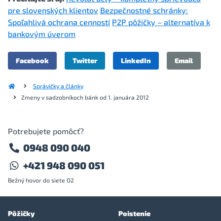
pre slovenských klientov
Bezpečnostné schránky:
Spoľahlivá ochrana cenností
P2P pôžičky – alternatíva k
bankovým úverom
Facebook
Twitter
LinkedIn
Email
Správičky a články
Zmeny v sadzobníkoch bánk od 1. januára 2012
Potrebujete pomôcť?
0948 090 040
+421 948 090 051
Bežný hovor do siete O2
Pôžičky
Poistenie