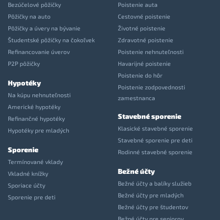
Bezúčelové pôžičky
Poistenie auta
Pôžičky na auto
Cestovné poistenie
Pôžičky a úvery na bývanie
Životné poistenie
Študentské pôžičky na čokoľvek
Zdravotné poistenie
Refinancovanie úverov
Poistenie nehnuteľnosti
P2P pôžičky
Havarijné poistenie
Poistenie do hôr
Hypotéky
Poistenie zodpovednosti
Na kúpu nehnuteľnosti
zamestnanca
Americké hypotéky
Stavebné sporenie
Refinančné hypotéky
Klasické stavebné sporenie
Hypotéky pre mladých
Stavebné sporenie pre deti
Sporenie
Rodinné stavebné sporenie
Termínované vklady
Bežné účty
Vkladné knížky
Bežné účty a balíky služieb
Sporiace účty
Bežné účty pre mladých
Sporenie pre deti
Bežné účty pre študentov
Bežné účty pre seniorov