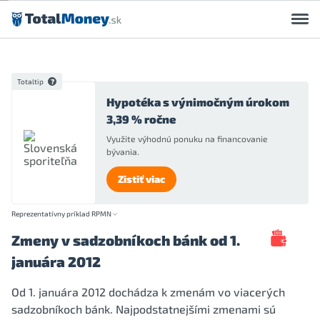
Preskočiť na obsah
Totaltip
Hypotéka s výnimočným úrokom
3,39 % ročne
Využite výhodnú ponuku na financovanie
bývania.
Zistiť viac
Reprezentatívny príklad RPMN
Zmeny v sadzobníkoch bánk od 1.
januára 2012
Od 1. januára 2012 dochádza k zmenám vo viacerých
sadzobníkoch bánk. Najpodstatnejšími zmenami sú