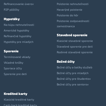
Refinancovanie úverov
Poistenie nehnuteľnosti
P2P pôžičky
Havarijné poistenie
Poistenie do hôr
Hypotéky
Poistenie zodpovednosti
Na kúpu nehnuteľnosti
zamestnanca
Americké hypotéky
Stavebné sporenie
Refinančné hypotéky
Klasické stavebné sporenie
Hypotéky pre mladých
Stavebné sporenie pre deti
Sporenie
Rodinné stavebné sporenie
Termínované vklady
Bežné účty
Vkladné knížky
Bežné účty a balíky služieb
Sporiace účty
Bežné účty pre mladých
Sporenie pre deti
Bežné účty pre študentov
Bežné účty pre seniorov
Kreditné karty
Klasické kreditné karty
Cash-back kreditné karty