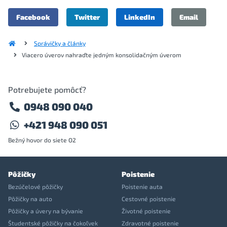
Facebook
Twitter
LinkedIn
Email
Správičky a články
Viacero úverov nahraďte jedným konsolidačným úverom
Potrebujete pomôcť?
0948 090 040
+421 948 090 051
Bežný hovor do siete O2
Pôžičky
Poistenie
Bezúčelové pôžičky
Poistenie auta
Pôžičky na auto
Cestovné poistenie
Pôžičky a úvery na bývanie
Životné poistenie
Študentské pôžičky na čokoľvek
Zdravotné poistenie