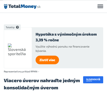
Preskočiť na obsah
Totaltip
Hypotéka s výnimočným úrokom
3,39 % ročne
Využite výhodnú ponuku na financovanie
bývania.
Zistiť viac
Reprezentatívny príklad RPMN
Viacero úverov nahraďte jedným
konsolidačným úverom