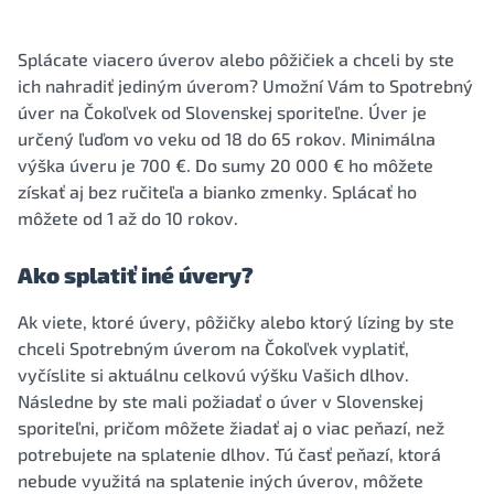
Splácate viacero úverov alebo pôžičiek a chceli by ste
ich nahradiť jediným úverom? Umožní Vám to Spotrebný
úver na Čokoľvek od Slovenskej sporiteľne. Úver je
určený ľuďom vo veku od 18 do 65 rokov. Minimálna
výška úveru je 700 €. Do sumy 20 000 € ho môžete
získať aj bez ručiteľa a bianko zmenky. Splácať ho
môžete od 1 až do 10 rokov.
Ako splatiť iné úvery?
Ak viete, ktoré úvery, pôžičky alebo ktorý lízing by ste
chceli Spotrebným úverom na Čokoľvek vyplatiť,
vyčíslite si aktuálnu celkovú výšku Vašich dlhov.
Následne by ste mali požiadať o úver v Slovenskej
sporiteľni, pričom môžete žiadať aj o viac peňazí, než
potrebujete na splatenie dlhov. Tú časť peňazí, ktorá
nebude využitá na splatenie iných úverov, môžete