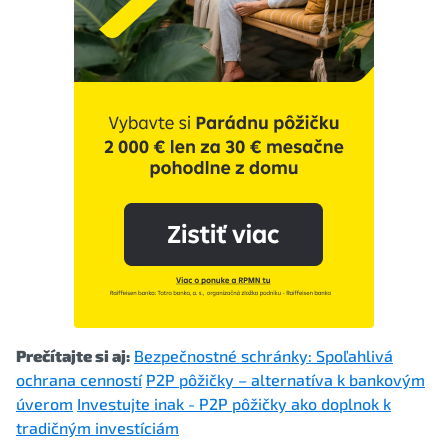
Prečítajte si aj:
Bezpečnostné schránky: Spoľahlivá
ochrana cenností
P2P pôžičky – alternatíva k bankovým
úverom
Investujte inak - P2P pôžičky ako doplnok k
tradičným investíciám