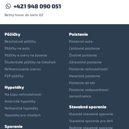
+421 948 090 051
Bežný hovor do siete O2
Pôžičky
Poistenie
Bezúčelové pôžičky
Poistenie auta
Pôžičky na auto
Cestovné poistenie
Pôžičky a úvery na bývanie
Životné poistenie
Študentské pôžičky na čokoľvek
Zdravotné poistenie
Refinancovanie úverov
Poistenie nehnuteľnosti
P2P pôžičky
Havarijné poistenie
Poistenie do hôr
Hypotéky
Poistenie zodpovednosti
Na kúpu nehnuteľnosti
zamestnanca
Americké hypotéky
Stavebné sporenie
Refinančné hypotéky
Klasické stavebné sporenie
Hypotéky pre mladých
Stavebné sporenie pre deti
Sporenie
Rodinné stavebné sporenie