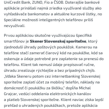
UniCredit Bank, ZUNO, Fio a ČSOB. Doterajšie bankové
aplikácie prinášali najmä zriedka využívané služby ako
vyhľadávače bankomatov a aktuálne kurzové lístky, no
špeciálne možnosti inteligentných telefónov príliš
nevyužívali.
Prvou aplikáciou skutočne využívajúcou špecifiká
smartfónov je
Skener Slovenskej sporiteľne
, ktorý
zjednoduší úhrady poštových poukážok. Kamerou na
telefóne stačí zamerať čiarový kód na poukážke, kód sa
oskenuje a údaje potrebné pre zaplatenie sa prenesú do
telefónu. Klient tak nemusí údaje prepisovať ručne,
úhradu zrealizuje rýchlejšie a bez prípadných chýb.
„Vďaka Skeneru potom cez internetbanking Slovenskej
sporiteľne zaplatí účet za mobilný telefón, náklady na
domácnosť či poukážku za škôlku,“ dopĺňa Michal
Grajcar, vedúci oddelenia elektronických kanálov
a platieb Slovenskej sporiteľne. Klient naviac získa lepší
prehľad o uhradených poukážkach, pretože aplikácia