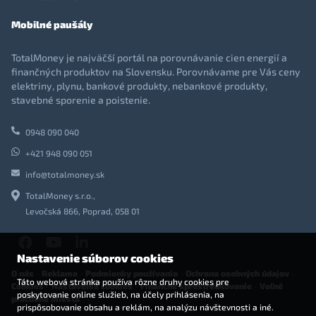
Mobilné paušály
TotalMoney je najväčší portál na porovnávanie cien energií a
finančných produktov na Slovensku. Porovnávame pre Vás ceny
elektriny, plynu, bankové produkty, nebankové produkty,
stavebné sporenie a poistenie.
0948 090 040
+421 948 090 051
info@totalmoney.sk
TotalMoney s.r.o.,
Levočská 866, Poprad, 058 01
Nastavenie súborov cookies
O nás
-
Reklama
-
Podmienky používania
-
Ochrana osobných údajov
-
Táto webová stránka používa rôzne druhy cookies pre
Cookies
-
Nastavenia cookies
-
Finančné sprostredkovanie
-
Voľné
poskytovanie online služieb, na účely prihlásenia, na
pracovné miesta
prispôsobovanie obsahu a reklám, na analýzu návštevnosti a iné.