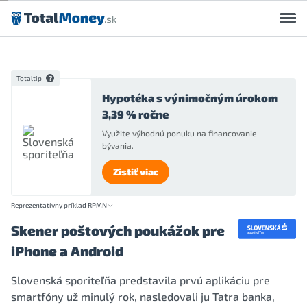
Preskočiť na obsah
Totaltip
Hypotéka s výnimočným úrokom
3,39 % ročne
Využite výhodnú ponuku na financovanie
bývania.
Zistiť viac
Reprezentatívny príklad RPMN
Skener poštových poukážok pre
iPhone a Android
Slovenská sporiteľňa predstavila prvú aplikáciu pre
smartfóny už minulý rok, nasledovali ju Tatra banka,