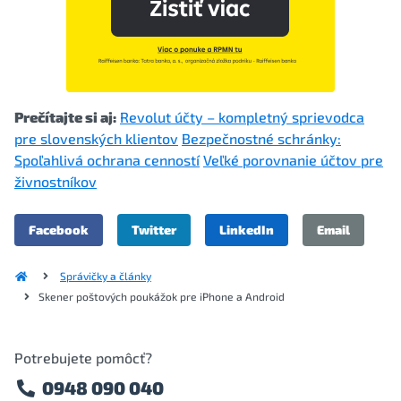
Prečítajte si aj:
Revolut účty – kompletný sprievodca
pre slovenských klientov
Bezpečnostné schránky:
Spoľahlivá ochrana cenností
Veľké porovnanie účtov pre
živnostníkov
Facebook
Twitter
LinkedIn
Email
Správičky a články
Skener poštových poukážok pre iPhone a Android
Potrebujete pomôcť?
0948 090 040