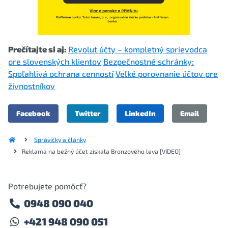
Prečítajte si aj:
Revolut účty – kompletný sprievodca
pre slovenských klientov
Bezpečnostné schránky:
Spoľahlivá ochrana cenností
Veľké porovnanie účtov pre
živnostníkov
Facebook
Twitter
LinkedIn
Email
Správičky a články
Reklama na bežný účet získala Bronzového leva [VIDEO]
Potrebujete pomôcť?
0948 090 040
+421 948 090 051