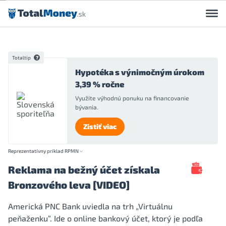
Preskočiť na obsah
Totaltip
Hypotéka s výnimočným úrokom
3,39 % ročne
Využite výhodnú ponuku na financovanie
bývania.
Zistiť viac
Reprezentatívny príklad RPMN
Reklama na bežný účet získala
Bronzového leva [VIDEO]
Americká PNC Bank uviedla na trh „Virtuálnu
peňaženku“. Ide o online bankový účet, ktorý je podľa