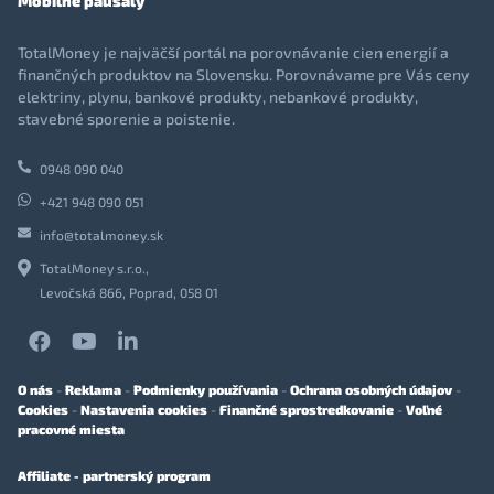
Mobilné paušály
TotalMoney je najväčší portál na porovnávanie cien energií a
finančných produktov na Slovensku. Porovnávame pre Vás ceny
elektriny, plynu, bankové produkty, nebankové produkty,
stavebné sporenie a poistenie.
0948 090 040
+421 948 090 051
info@totalmoney.sk
TotalMoney s.r.o.,
Levočská 866, Poprad, 058 01
O nás
-
Reklama
-
Podmienky používania
-
Ochrana osobných údajov
-
Cookies
-
Nastavenia cookies
-
Finančné sprostredkovanie
-
Voľné
pracovné miesta
Affiliate - partnerský program