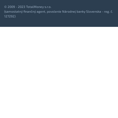
© 2009 - 2023 TotalMoney s.r.o.
(samostatný finančný agent, povolenie Národnej banky Slovenska - reg. č.
127292)