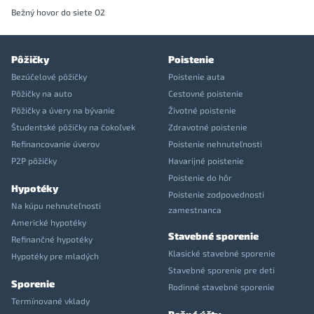
Bežný hovor do siete O2
Pôžičky
Poistenie
Bezúčelové pôžičky
Poistenie auta
Pôžičky na auto
Cestovné poistenie
Pôžičky a úvery na bývanie
Životné poistenie
Študentské pôžičky na čokoľvek
Zdravotné poistenie
Refinancovanie úverov
Poistenie nehnuteľnosti
P2P pôžičky
Havarijné poistenie
Poistenie do hôr
Hypotéky
Poistenie zodpovednosti
Na kúpu nehnuteľnosti
zamestnanca
Americké hypotéky
Stavebné sporenie
Refinančné hypotéky
Klasické stavebné sporenie
Hypotéky pre mladých
Stavebné sporenie pre deti
Sporenie
Rodinné stavebné sporenie
Termínované vklady