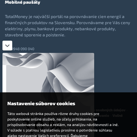
Mobilné paušály
TotalMoney je najväčší portál na porovnávanie cien energií a
finančných produktov na Slovensku. Porovnávame pre Vás ceny
elektriny, plynu, bankové produkty, nebankové produkty,
stavebné sporenie a poistenie.
0948 090 040
+421 948 090 051
info@totalmoney.sk
TotalMoney s.r.o.,
Levočská 866, Poprad, 058 01
Nastavenie súborov cookies
O nás
-
Reklama
-
Podmienky používania
-
Ochrana osobných údajov
-
Táto webová stránka používa rôzne druhy cookies pre
Cookies
-
Nastavenia cookies
-
Finančné sprostredkovanie
-
Voľné
poskytovanie online služieb, na účely prihlásenia, na
pracovné miesta
prispôsobovanie obsahu a reklám, na analýzu návštevnosti a iné.
V súlade s platnou legislatívou prosíme o potvrdenie súhlasu
Affiliate - partnerský program
alebo nastavenie Vašich preferencií. Ďakujeme