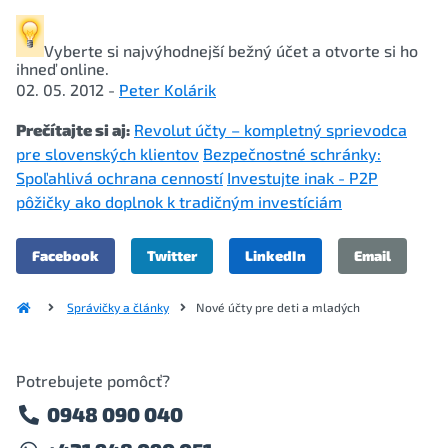
Vyberte si najvýhodnejší
bežný účet
a otvorte si ho
ihneď online.
02. 05. 2012 -
Peter Kolárik
Prečítajte si aj:
Revolut účty – kompletný sprievodca
pre slovenských klientov
Bezpečnostné schránky:
Spoľahlivá ochrana cenností
Investujte inak - P2P
pôžičky ako doplnok k tradičným investíciám
Facebook
Twitter
LinkedIn
Email
Správičky a články
Nové účty pre deti a mladých
Potrebujete pomôcť?
0948 090 040