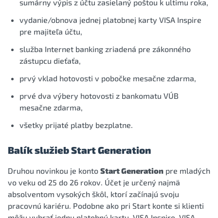
sumárny výpis z účtu zasielaný poštou k ultimu roka,
vydanie/obnova jednej platobnej karty VISA Inspire
pre majiteľa účtu,
služba Internet banking zriadená pre zákonného
zástupcu dieťaťa,
prvý vklad hotovosti v pobočke mesačne zdarma,
prvé dva výbery hotovosti z bankomatu VÚB
mesačne zdarma,
všetky prijaté platby bezplatne.
Balík služieb Start Generation
Druhou novinkou je konto
Start Generation
pre mladých
vo veku od 25 do 26 rokov. Účet je určený najmä
absolventom vysokých škôl, ktorí začínajú svoju
pracovnú kariéru. Podobne ako pri Start konte si klienti
môžu vybrať jednu platobnú kartu, VISA Inspire, VISA