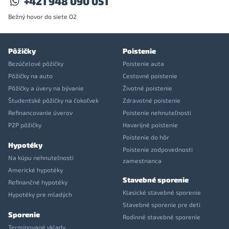
+421 948 090 051
Bežný hovor do siete O2
Pôžičky
Poistenie
Bezúčelové pôžičky
Poistenie auta
Pôžičky na auto
Cestovné poistenie
Pôžičky a úvery na bývanie
Životné poistenie
Študentské pôžičky na čokoľvek
Zdravotné poistenie
Refinancovanie úverov
Poistenie nehnuteľnosti
P2P pôžičky
Havarijné poistenie
Poistenie do hôr
Hypotéky
Poistenie zodpovednosti
Na kúpu nehnuteľnosti
zamestnanca
Americké hypotéky
Stavebné sporenie
Refinančné hypotéky
Klasické stavebné sporenie
Hypotéky pre mladých
Stavebné sporenie pre deti
Sporenie
Rodinné stavebné sporenie
Termínované vklady