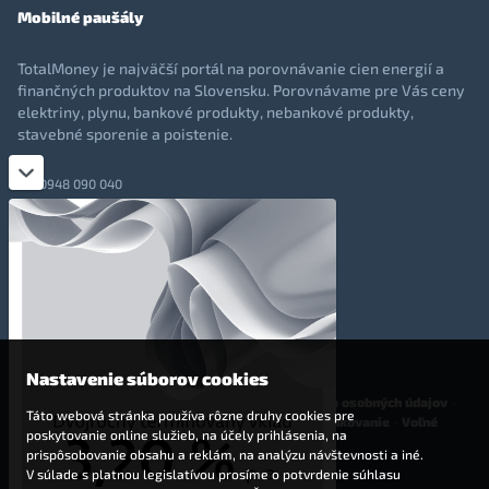
Mobilné paušály
TotalMoney je najväčší portál na porovnávanie cien energií a
finančných produktov na Slovensku. Porovnávame pre Vás ceny
elektriny, plynu, bankové produkty, nebankové produkty,
stavebné sporenie a poistenie.
0948 090 040
+421 948 090 051
info@totalmoney.sk
TotalMoney s.r.o.,
Levočská 866, Poprad, 058 01
Nastavenie súborov cookies
O nás
-
Reklama
-
Podmienky používania
-
Ochrana osobných údajov
-
Táto webová stránka používa rôzne druhy cookies pre
Cookies
-
Nastavenia cookies
-
Finančné sprostredkovanie
-
Voľné
poskytovanie online služieb, na účely prihlásenia, na
pracovné miesta
prispôsobovanie obsahu a reklám, na analýzu návštevnosti a iné.
V súlade s platnou legislatívou prosíme o potvrdenie súhlasu
Affiliate - partnerský program