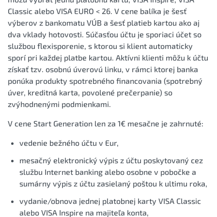
Classic alebo VISA EURO < 26. V cene balíka je šesť
výberov z bankomatu VÚB a šesť platieb kartou ako aj
dva vklady hotovosti. Súčasťou účtu je sporiaci účet so
službou flexisporenie, s ktorou si klient automaticky
sporí pri každej platbe kartou. Aktívni klienti môžu k účtu
získať tzv. osobnú úverovú linku, v rámci ktorej banka
ponúka produkty spotrebného financovania (spotrebný
úver, kreditná karta, povolené prečerpanie) so
zvýhodnenými podmienkami.
V cene Start Generation len za 1€ mesačne je zahrnuté:
vedenie bežného účtu v Eur,
mesačný elektronický výpis z účtu poskytovaný cez
službu Internet banking alebo osobne v pobočke a
sumárny výpis z účtu zasielaný poštou k ultimu roka,
vydanie/obnova jednej platobnej karty VISA Classic
alebo VISA Inspire na majiteľa konta,