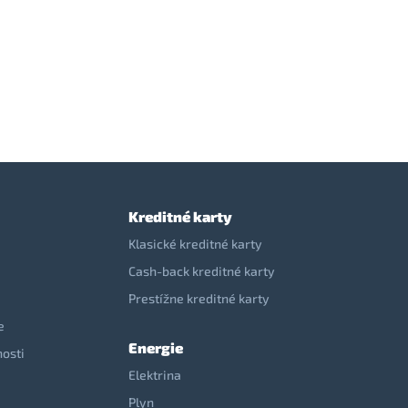
Kreditné karty
Klasické kreditné karty
Cash-back kreditné karty
Prestížne kreditné karty
e
Energie
nosti
Elektrina
e
Plyn