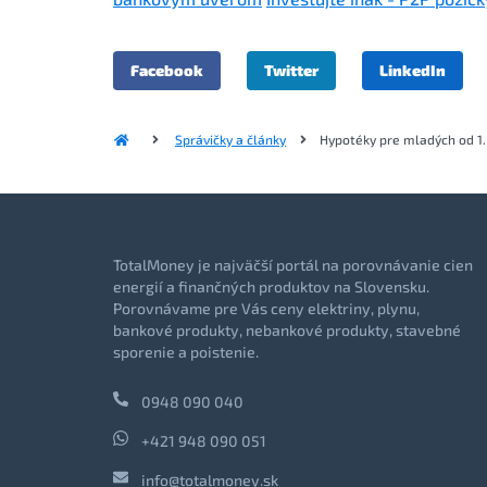
Facebook
Twitter
LinkedIn
Správičky a články
Hypotéky pre mladých od 1. 
TotalMoney je najväčší portál na porovnávanie cien
energií a finančných produktov na Slovensku.
Porovnávame pre Vás ceny elektriny, plynu,
bankové produkty, nebankové produkty, stavebné
sporenie a poistenie.
0948 090 040
+421 948 090 051
info@totalmoney.sk