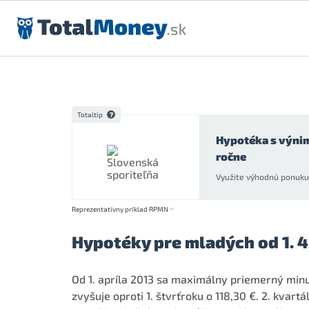
Preskočiť na obsah
Totaltip
Hypotéka s výni
ročne
Využite výhodnú ponuku 
Reprezentatívny príklad RPMN
Hypotéky pre mladých od 1. 4.
Od 1. apríla 2013 sa maximálny priemerný min
zvyšuje oproti 1. štvrťroku o 118,30 €. 2. kvar