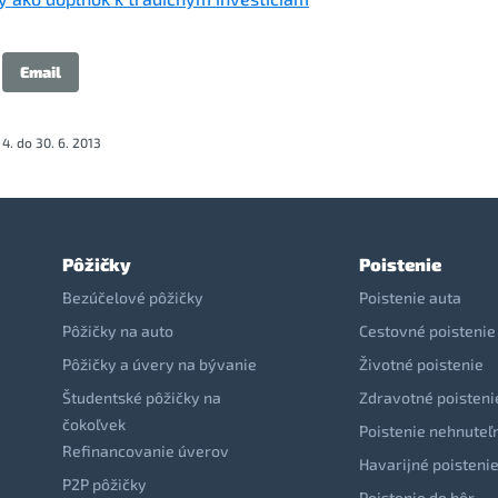
Email
4. do 30. 6. 2013
Pôžičky
Poistenie
Bezúčelové pôžičky
Poistenie auta
Pôžičky na auto
Cestovné poistenie
Pôžičky a úvery na bývanie
Životné poistenie
Študentské pôžičky na
Zdravotné poisteni
čokoľvek
Poistenie nehnuteľ
Refinancovanie úverov
Havarijné poisteni
P2P pôžičky
Poistenie do hôr