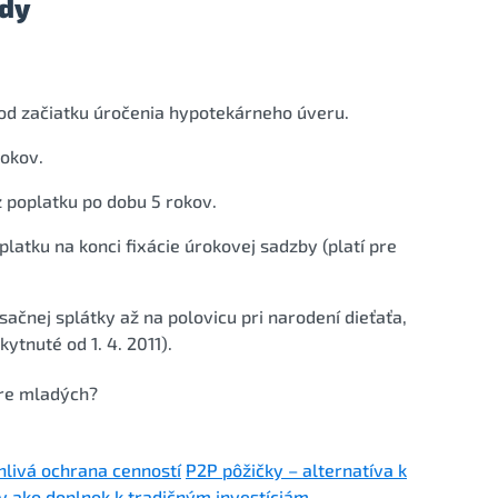
ody
 od začiatku úročenia hypotekárneho úveru.
rokov.
 poplatku po dobu 5 rokov.
atku na konci fixácie úrokovej sadzby (platí pre
ačnej splátky až na polovicu pri narodení dieťaťa,
ytnuté od 1. 4. 2011).
re mladých
?
livá ochrana cenností
P2P pôžičky – alternatíva k
ky ako doplnok k tradičným investíciám