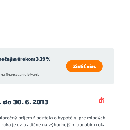
močným úrokom 3,39 %
Zistiť viac
na financovanie bývania.
 do 30. 6. 2013
uloročný príjem žiadateľa o hypotéku pre mladých
tál roka je uz tradične najvýhodnejším obdobím roka