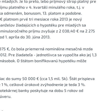
 mladých. Je to preto, lebo príjmový strop platný pre
jmu platného v 4. kvartáli minulého roka, t.j. v
aka odmenám, bonusom, 13. platom a podobne.
€ platnom prvé tri mesiace roka 2013 je nový
 manželov žiadajúcich o hypotéku pre mladých sa
inuloročného príjmu zvyšuje z 2 038,40 € na 2 275
 1. apríla do 30. júna 2013.
 875 €, čo bola priemerná nominálna mesačná mzda
2. Pre žiadateľa - jednotlivca sa vypočíta ako jej 1,3
6 násobok. O štátom bonifikovanú hypotéku môže
ac do sumy 50 000 € (cca 1,5 mil. Sk). Štát prispieva
e 1 %, celkové úrokové zvýhodnenie je teda 3 %.
otekárnej banky poskytuje na dobu 5 rokov od
 úveru.