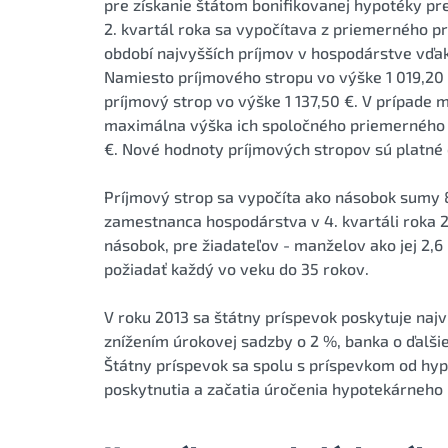
pre získanie štátom bonifikovanej hypotéky pre
2. kvartál roka sa vypočítava z priemerného prí
období najvyšších príjmov v hospodárstve vď
Namiesto príjmového stropu vo výške 1 019,20 
príjmový strop vo výške 1 137,50 €. V prípade
maximálna výška ich spoločného priemerného m
€. Nové hodnoty príjmových stropov sú platné od
Príjmový strop sa vypočíta ako násobok sumy
zamestnanca hospodárstva v 4. kvartáli roka 201
násobok, pre žiadateľov - manželov ako jej 2,
požiadať každý vo veku do 35 rokov.
V roku 2013 sa štátny príspevok poskytuje najvi
znížením úrokovej sadzby o 2 %, banka o ďalši
Štátny príspevok sa spolu s príspevkom od hyp
poskytnutia a začatia úročenia hypotekárneho