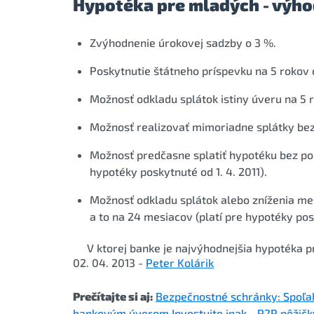
Hypotéka pre mladých - výh
Zvýhodnenie úrokovej sadzby o 3 %.
Poskytnutie štátneho príspevku na 5 rokov
Možnosť odkladu splátok istiny úveru na 5 
Možnosť realizovať mimoriadne splátky bez
Možnosť predčasne splatiť hypotéku bez popl
hypotéky poskytnuté od 1. 4. 2011).
Možnosť odkladu splátok alebo zníženia mes
a to na 24 mesiacov (platí pre hypotéky posk
V ktorej banke je najvýhodnejšia
hypotéka p
02. 04. 2013 -
Peter Kolárik
Prečítajte si aj:
Bezpečnostné schránky: Spoľah
bankovým úverom
Investujte inak - P2P pôžič