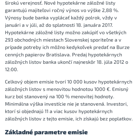
širokú verejnosť. Nové hypotekárne záložné listy
garantujú majiteľovi ročný výnos vo výške 2,88 %.
Výnosy bude banka vyplácať každý polrok, vždy v
januári a v júli, až do splatnosti 18. januára 2017.
Hypotekárne záložné listy možno zakúpiť vo všetkých
293 obchodných miestach Slovenskej sporiteľne a v
prípade potreby ich môžno kedykoľvek predať na Burze
cenných papierov Bratislava. Predaj hypotekárnych
záložných listov banka ukončí najneskôr 18. júla 2012 o
12:00.
Celkový objem emisie tvorí 10 000 kusov hypotekárnych
záložných listov s menovitou hodnotou 1000 €. Emisný
kurz bol stanovený na 100 % menovitej hodnoty.
Minimálna výška investície nie je stanovená. Investori,
ktorí si objednajú 11 a viac kusov hypotekárnych
záložných listov z tejto emisie, ich získajú bez poplatkov.
Základné parametre emisie