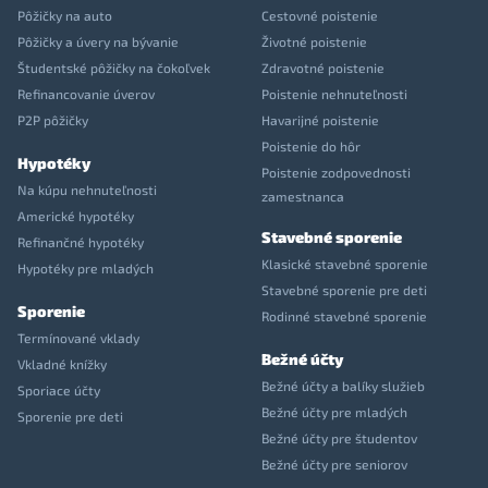
Pôžičky na auto
Cestovné poistenie
Pôžičky a úvery na bývanie
Životné poistenie
Študentské pôžičky na čokoľvek
Zdravotné poistenie
Refinancovanie úverov
Poistenie nehnuteľnosti
P2P pôžičky
Havarijné poistenie
Poistenie do hôr
Hypotéky
Poistenie zodpovednosti
Na kúpu nehnuteľnosti
zamestnanca
Americké hypotéky
Stavebné sporenie
Refinančné hypotéky
Klasické stavebné sporenie
Hypotéky pre mladých
Stavebné sporenie pre deti
Sporenie
Rodinné stavebné sporenie
Termínované vklady
Bežné účty
Vkladné knížky
Bežné účty a balíky služieb
Sporiace účty
Bežné účty pre mladých
Sporenie pre deti
Bežné účty pre študentov
Bežné účty pre seniorov