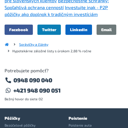
pre slovenských klientov
Bezpečnostné schránky:
Spoľahlivá ochrana cenností
Investujte inak - P2P
pôžičky ako doplnok k tradičným investíciám
Facebook
Twitter
LinkedIn
Email
Správičky a články
Hypotekárne záložné listy s úrokom 2,88 % ročne
Potrebujete pomôcť?
0948 090 040
+421 948 090 051
Bežný hovor do siete O2
Pôžičky
Poistenie
Bezúčelové pôžičky
Poistenie auta