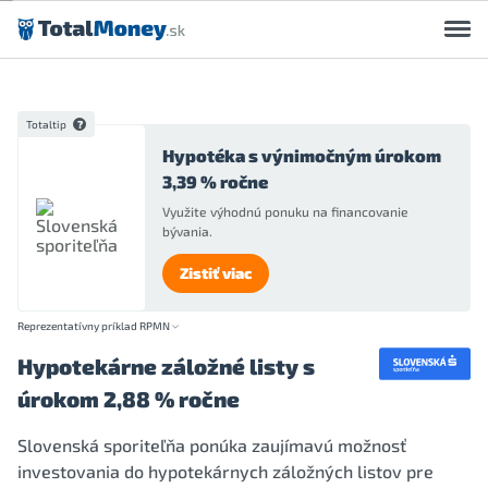
Preskočiť na obsah
Totaltip
Hypotéka s výnimočným úrokom
3,39 % ročne
Využite výhodnú ponuku na financovanie
bývania.
Zistiť viac
Reprezentatívny príklad RPMN
Hypotekárne záložné listy s
úrokom 2,88 % ročne
Slovenská sporiteľňa ponúka zaujímavú možnosť
investovania do hypotekárnych záložných listov pre