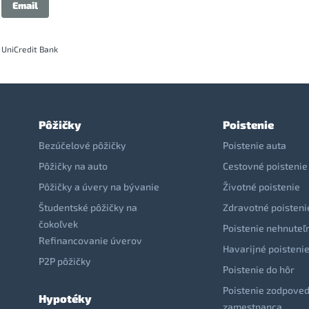
Email
 UniCredit Bank
Pôžičky
Poistenie
Bezúčelové pôžičky
Poistenie auta
Pôžičky na auto
Cestovné poistenie
Pôžičky a úvery na bývanie
Životné poistenie
Študentské pôžičky na
Zdravotné poisteni
čokoľvek
Poistenie nehnuteľ
Refinancovanie úverov
Havarijné poisteni
P2P pôžičky
Poistenie do hôr
Poistenie zodpoved
Hypotéky
zamestnanca