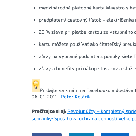
medzinárodná platobné karta Maestro s be
predplatený cestovný lístok – električenka
20 % zľava pri platbe kartou zo vstupného
kartu môžete používať ako čitateľský preuk
zľavy na vybrané podujatia z ponuky siete 
zľavy a benefity pri nákupe tovarov a služi
Pridajte sa k nám na Facebooku
a dostávajt
06. 01. 2011 -
Peter Kolárik
Prečítajte si aj:
Revolut účty – kompletný spri
schránky: Spoľahlivá ochrana cenností
Veľké p