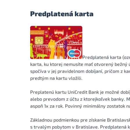
Predplatená karta
Predplatená karta (oz
karta, ku ktorej nemusíte mať otvorený bežný ú
spočíva v jej pravidelnom dobíjaní, pričom z ka
predtým na kartu vložili.
Preplatenú kartu UniCredit Bank je možné dobí
alebo prevodom z účtu z ktorejkoľvek banky. Mi
aspoň 1x za rok. Povinný minimálny zostatok na
Základnou podmienkou pre získanie Bratislavsk
s trvalým pobytom v Bratislave. Predplatená 