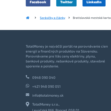
Facebook
Twitter
LinkedIn
Správičky a články
Bratislavská mestská karta
TotalMoney je najväčší portál na porovnávanie cien
energií a finančných produktov na Slovensku.
Porovnávame pre Vás ceny elektriny, plynu,
bankové produkty, nebankové produkty, stavebné
sporenie a poistenie.
0948 090 040
+421 948 090 051
info@totalmoney.sk
TotalMoney s.r.o.,
Levočská 866, Poprad, 058 01