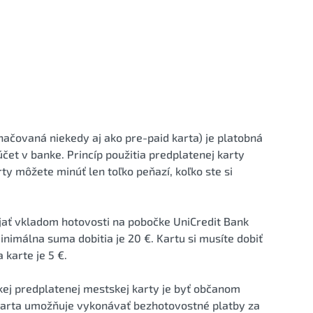
načovaná niekedy aj ako pre-paid karta) je platobná
čet v banke. Princíp použitia predplatenej karty
rty môžete minúť len toľko peňazí, koľko ste si
jať vkladom hotovosti na pobočke UniCredit Bank
nimálna suma dobitia je 20 €. Kartu si musíte dobiť
 karte je 5 €.
ej predplatenej mestskej karty je byť občanom
karta umožňuje vykonávať bezhotovostné platby za