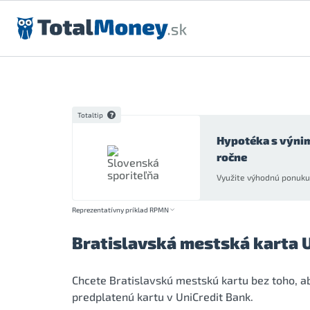
Preskočiť na obsah
Totaltip
Hypotéka s výni
ročne
Využite výhodnú ponuku 
Reprezentatívny príklad RPMN
Bratislavská mestská karta 
Chcete Bratislavskú mestskú kartu bez toho, ab
predplatenú kartu v UniCredit Bank.