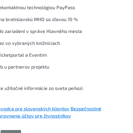
zkontaktnou technológiou PayPass
 na bratislavskú MHD so zľavou 10 %
 do zariadení v správe Hlavného mesta
az vo vybraných knižniciach
Ticketportal a Eventim
eb u partnerov projektu
e užitočné informácie zo sveta peňazí.
evodca pre slovenských klientov
Bezpečnostné
orovnanie účtov pre živnostníkov