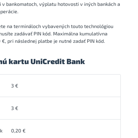
i v bankomatoch, výplatu hotovosti v iných bankách a
perácie.
ete na termináloch vybavených touto technológiou
nemusíte zadávať PIN kód. Maximálna kumulatívna
€, pri následnej platbe je nutné zadať PIN kód.
ú kartu UniCredit Bank
3 €
3 €
nk
0,20 €