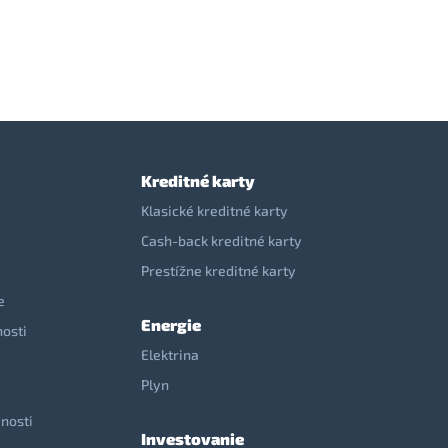
Kreditné karty
Klasické kreditné karty
Cash-back kreditné karty
Prestížne kreditné karty
e
Energie
nosti
Elektrina
e
Plyn
nosti
Investovanie