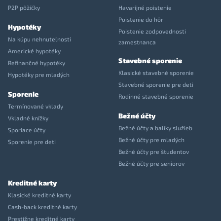
P2P pôžičky
Havarijné poistenie
Poistenie do hôr
Hypotéky
Poistenie zodpovednosti
Na kúpu nehnuteľnosti
zamestnanca
Americké hypotéky
Stavebné sporenie
Refinančné hypotéky
Klasické stavebné sporenie
Hypotéky pre mladých
Stavebné sporenie pre deti
Sporenie
Rodinné stavebné sporenie
Termínované vklady
Bežné účty
Vkladné knížky
Bežné účty a balíky služieb
Sporiace účty
Bežné účty pre mladých
Sporenie pre deti
Bežné účty pre študentov
Bežné účty pre seniorov
Kreditné karty
Klasické kreditné karty
Cash-back kreditné karty
Prestížne kreditné karty