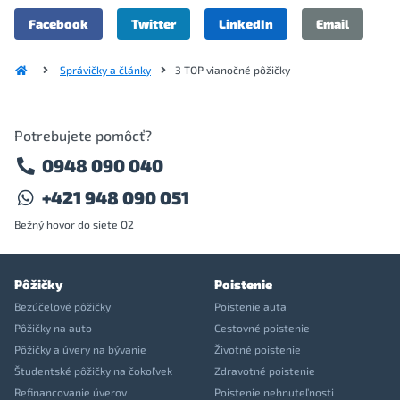
Facebook
Twitter
LinkedIn
Email
Správičky a články
3 TOP vianočné pôžičky
Potrebujete pomôcť?
0948 090 040
+421 948 090 051
Bežný hovor do siete O2
Pôžičky
Poistenie
Bezúčelové pôžičky
Poistenie auta
Pôžičky na auto
Cestovné poistenie
Pôžičky a úvery na bývanie
Životné poistenie
Študentské pôžičky na čokoľvek
Zdravotné poistenie
Refinancovanie úverov
Poistenie nehnuteľnosti