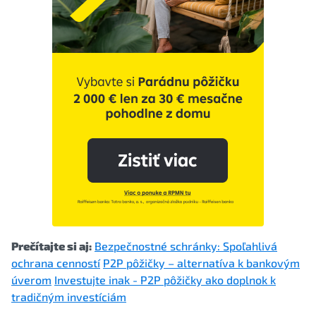
Prečítajte si aj:
Bezpečnostné schránky: Spoľahlivá
ochrana cenností
P2P pôžičky – alternatíva k bankovým
úverom
Investujte inak - P2P pôžičky ako doplnok k
tradičným investíciám