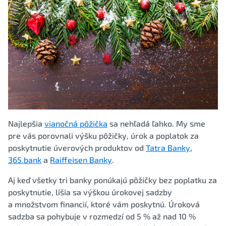
Najlepšia
vianočná pôžička
sa nehľadá ľahko. My sme
pre vás porovnali výšku pôžičky, úrok a poplatok za
poskytnutie úverových produktov od
Tatra Banky
,
365.bank
a
Raiffeisen Banky
.
Aj keď všetky tri banky ponúkajú pôžičky bez poplatku za
poskytnutie, líšia sa výškou úrokovej sadzby
a množstvom financií, ktoré vám poskytnú. Úroková
sadzba sa pohybuje v rozmedzí od 5 % až nad 10 %