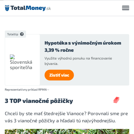
Preskočiť na obsah
Totaltip
Hypotéka s výnimočným úrokom
3,39 % ročne
Využite výhodnú ponuku na financovanie
bývania.
Zistiť viac
Reprezentatívny príklad RPMN
3 TOP vianočné pôžičky
Chceli by ste mať štedrejšie Vianoce? Porovnali sme pre
vás 3 vianočné pôžičky a hľadali tú najvýhodnejšiu.