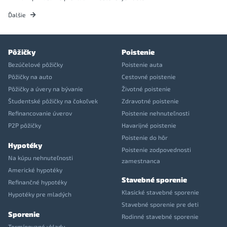
Ďalšie
Pôžičky
Poistenie
Bezúčelové pôžičky
Poistenie auta
Pôžičky na auto
Cestovné poistenie
Pôžičky a úvery na bývanie
Životné poistenie
Študentské pôžičky na čokoľvek
Zdravotné poistenie
Refinancovanie úverov
Poistenie nehnuteľnosti
P2P pôžičky
Havarijné poistenie
Poistenie do hôr
Hypotéky
Poistenie zodpovednosti
Na kúpu nehnuteľnosti
zamestnanca
Americké hypotéky
Stavebné sporenie
Refinančné hypotéky
Klasické stavebné sporenie
Hypotéky pre mladých
Stavebné sporenie pre deti
Sporenie
Rodinné stavebné sporenie
Termínované vklady