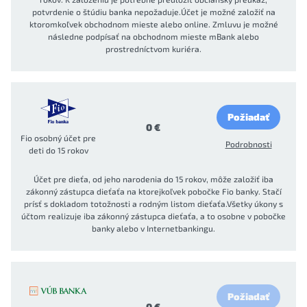
potvrdenie o štúdiu banka nepožaduje.Účet je možné založiť na
ktoromkoľvek obchodnom mieste alebo online. Zmluvu je možné
následne podpísať na obchodnom mieste mBank alebo
prostredníctvom kuriéra.
Požiadať
0 €
Fio osobný účet pre
Podrobnosti
deti do 15 rokov
Účet pre dieťa, od jeho narodenia do 15 rokov, môže založiť iba
zákonný zástupca dieťaťa na ktorejkoľvek pobočke Fio banky. Stačí
prísť s dokladom totožnosti a rodným listom dieťaťa.Všetky úkony s
účtom realizuje iba zákonný zástupca dieťaťa, a to osobne v pobočke
banky alebo v Internetbankingu.
Požiadať
0 €