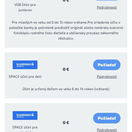
VÚB Účet pre
Podrobnosti
juniorov
Pre mladých vo veku od 0 do 15 rokov vrátane.Pre zriadenie účtu v
pobočke banky je potrebné predložiť originál alebo notársky overenú
fotokópiu rodného listu dieťaťa a občiansky preukaz zákonného
zástupcu.
Požiadať
0 €
SPACE účet pre deti
Podrobnosti
Účet je určený deťom vo veku 6 do 14 rokov (vrátane).
Požiadať
0 €
SPACE účet pre
Podrobnosti