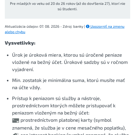
Pre mladých vo veku od 20 do 26 rokov (až do dovŕšenia 27), ktorí nie
sú študenti.
Aktualizácia údajov: 07. 08. 2026 - Zdroj: banky |
Upozorniť na zmenu
alebo chybu
Vysvetlivky:
Úrok je úroková miera, ktorou sú úročené peniaze
vložené na bežný účet. Úrokové sadzby sú v ročnom
vyjadrení.
Min. zostatok je minimálna suma, ktorú musíte mať
na účte vždy.
Prístup k peniazom sú služby a nástroje,
prostredníctvom ktorých môžete pristupovať k
peniazom vloženým na bežný účet:
prostredníctvom platobnej karty (symbol
znamená, že služba je v cene mesačného poplatku),
cez internet banking (symbol znamená, že služba