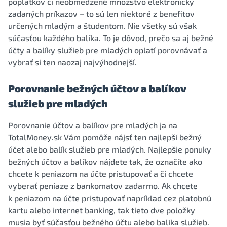
poplatkov či neobmedzené množstvo elektronicky
zadaných príkazov – to sú len niektoré z benefitov
určených mladým a študentom. Nie všetky sú však
súčasťou každého balíka. To je dôvod, prečo sa aj bežné
účty a balíky služieb pre mladých oplatí porovnávať a
vybrať si ten naozaj najvýhodnejší.
Porovnanie bežných účtov a balíkov
služieb pre mladých
Porovnanie účtov a balíkov pre mladých ja na
TotalMoney.sk Vám pomôže nájsť ten najlepší bežný
účet alebo balík služieb pre mladých. Najlepšie ponuky
bežných účtov a balíkov nájdete tak, že označíte ako
chcete k peniazom na účte pristupovať a či chcete
vyberať peniaze z bankomatov zadarmo. Ak chcete
k peniazom na účte pristupovať napríklad cez platobnú
kartu alebo internet banking, tak tieto dve položky
musia byť súčasťou bežného účtu alebo balíka služieb.