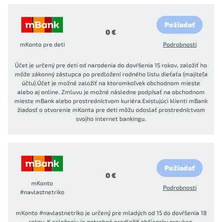
Požiadať
0 €
mKonto pre deti
Podrobnosti
Účet je určený pre deti od narodenia do dovŕšenia 15 rokov, založiť ho
môže zákonný zástupca po predložení rodného listu dieťaťa (majiteľa
účtu).Účet je možné založiť na ktoromkoľvek obchodnom mieste
alebo aj online. Zmluvu je možné následne podpísať na obchodnom
mieste mBank alebo prostredníctvom kuriéra.Existujúci klienti mBank
žiadosť o otvorenie mKonta pre deti môžu odoslať prostredníctvom
svojho internet bankingu.
Požiadať
0 €
mKonto
Podrobnosti
#navlastnetriko
mKonto #navlastnetriko je určený pre mladých od 15 do dovŕšenia 18
rokov. K založeniu je potrebné predložiť občiansky preukaz,