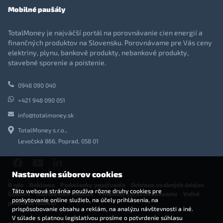
Mobilné paušály
TotalMoney je najväčší portál na porovnávanie cien energií a
finančných produktov na Slovensku. Porovnávame pre Vás ceny
elektriny, plynu, bankové produkty, nebankové produkty,
stavebné sporenie a poistenie.
0948 090 040
+421 948 090 051
info@totalmoney.sk
TotalMoney s.r.o.,
Levočská 866, Poprad, 058 01
Nastavenie súborov cookies
O nás
-
Reklama
-
Podmienky používania
-
Ochrana osobných údajov
-
Táto webová stránka používa rôzne druhy cookies pre
Cookies
-
Nastavenia cookies
-
Finančné sprostredkovanie
-
Voľné
poskytovanie online služieb, na účely prihlásenia, na
pracovné miesta
prispôsobovanie obsahu a reklám, na analýzu návštevnosti a iné.
V súlade s platnou legislatívou prosíme o potvrdenie súhlasu