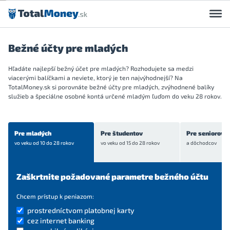
Preskočiť na obsah
Bežné účty pre mladých
Hľadáte najlepší bežný účet pre mladých? Rozhodujete sa medzi
viacerými balíčkami a neviete, ktorý je ten najvýhodnejší? Na
TotalMoney.sk si porovnáte bežné účty pre mladých, zvýhodnené balíky
služieb a špeciálne osobné kontá určené mladým ľuďom do veku 28 rokov.
Pre mladých
Pre študentov
Pre seniorov
vo veku od 10 do 28
rokov
vo veku od 15 do 28
rokov
a dôchodcov
služieb
s doplnkovými službami v cene
Zaškrtnite požadované parametre bežného účtu
Chcem prístup k peniazom:
prostredníctvom platobnej karty
cez internet banking