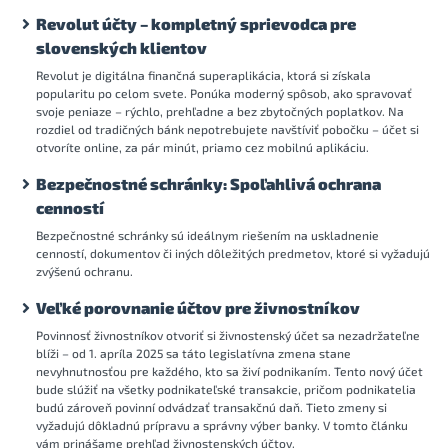
Revolut účty – kompletný sprievodca pre
slovenských klientov
Revolut je digitálna finančná superaplikácia, ktorá si získala
popularitu po celom svete. Ponúka moderný spôsob, ako spravovať
svoje peniaze – rýchlo, prehľadne a bez zbytočných poplatkov. Na
rozdiel od tradičných bánk nepotrebujete navštíviť pobočku – účet si
otvoríte online, za pár minút, priamo cez mobilnú aplikáciu.
Bezpečnostné schránky: Spoľahlivá ochrana
cenností
Bezpečnostné schránky sú ideálnym riešením na uskladnenie
cenností, dokumentov či iných dôležitých predmetov, ktoré si vyžadujú
zvýšenú ochranu.
Veľké porovnanie účtov pre živnostníkov
Povinnosť živnostníkov otvoriť si živnostenský účet sa nezadržateľne
blíži – od 1. apríla 2025 sa táto legislatívna zmena stane
nevyhnutnosťou pre každého, kto sa živí podnikaním. Tento nový účet
bude slúžiť na všetky podnikateľské transakcie, pričom podnikatelia
budú zároveň povinní odvádzať transakčnú daň. Tieto zmeny si
vyžadujú dôkladnú prípravu a správny výber banky. V tomto článku
vám prinášame prehľad živnostenských účtov.