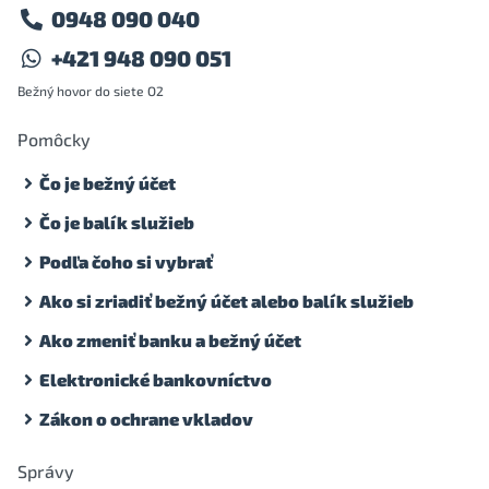
0948 090 040
+421 948 090 051
Bežný hovor do siete O2
Pomôcky
Čo je bežný účet
Čo je balík služieb
Podľa čoho si vybrať
Ako si zriadiť bežný účet alebo balík služieb
Ako zmeniť banku a bežný účet
Elektronické bankovníctvo
Zákon o ochrane vkladov
Správy