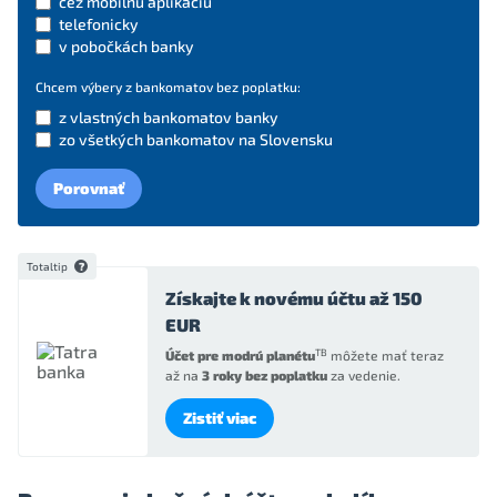
cez mobilnú aplikáciu
telefonicky
v pobočkách banky
Chcem výbery z bankomatov bez poplatku:
z vlastných bankomatov banky
zo všetkých bankomatov na Slovensku
Porovnať
Totaltip
Získajte k novému účtu až
150
EUR
TB
Účet pre modrú planétu
môžete mať teraz
až na
3 roky bez poplatku
za vedenie.
Zistiť viac