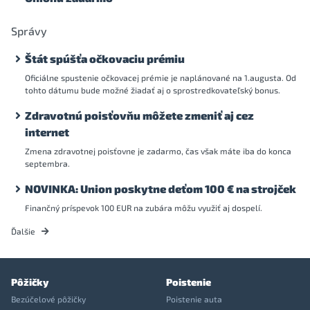
Správy
Štát spúšťa očkovaciu prémiu
Oficiálne spustenie očkovacej prémie je naplánované na 1.augusta. Od
tohto dátumu bude možné žiadať aj o sprostredkovateľský bonus.
Zdravotnú poisťovňu môžete zmeniť aj cez
internet
Zmena zdravotnej poisťovne je zadarmo, čas však máte iba do konca
septembra.
NOVINKA: Union poskytne deťom 100 € na strojček
Finančný príspevok 100 EUR na zubára môžu využiť aj dospelí.
Ďalšie
Pôžičky
Poistenie
Bezúčelové pôžičky
Poistenie auta