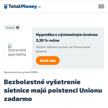
Preskočiť na obsah
Totaltip
Hypotéka s výnimočným úrokom
3,39 % ročne
Využite výhodnú ponuku na financovanie
bývania.
Zistiť viac
Reprezentatívny príklad RPMN
Bezbolestné vyšetrenie
sietnice majú poistenci Unionu
zadarmo