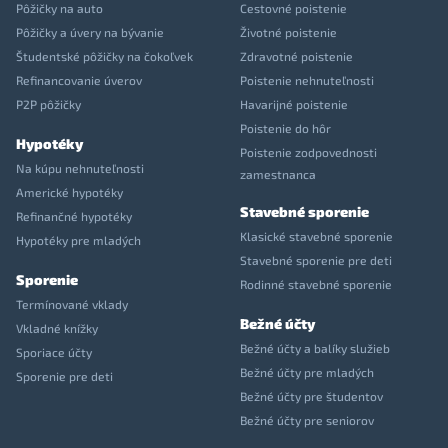
Pôžičky na auto
Cestovné poistenie
Pôžičky a úvery na bývanie
Životné poistenie
Študentské pôžičky na čokoľvek
Zdravotné poistenie
Refinancovanie úverov
Poistenie nehnuteľnosti
P2P pôžičky
Havarijné poistenie
Poistenie do hôr
Hypotéky
Poistenie zodpovednosti
Na kúpu nehnuteľnosti
zamestnanca
Americké hypotéky
Stavebné sporenie
Refinančné hypotéky
Klasické stavebné sporenie
Hypotéky pre mladých
Stavebné sporenie pre deti
Sporenie
Rodinné stavebné sporenie
Termínované vklady
Bežné účty
Vkladné knížky
Bežné účty a balíky služieb
Sporiace účty
Bežné účty pre mladých
Sporenie pre deti
Bežné účty pre študentov
Bežné účty pre seniorov