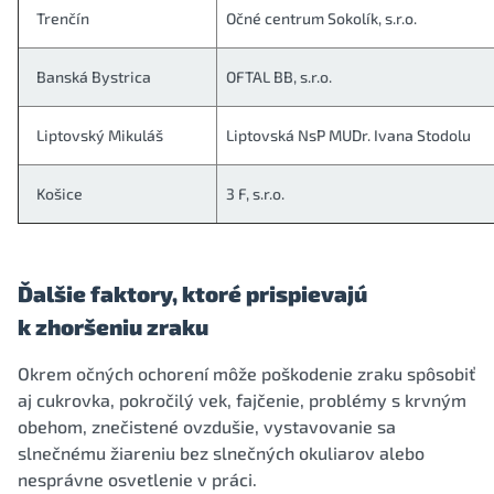
Trenčín
Očné centrum Sokolík, s.r.o.
Banská Bystrica
OFTAL BB, s.r.o.
Liptovský Mikuláš
Liptovská NsP MUDr. Ivana Stodolu
Košice
3 F, s.r.o.
Ďalšie faktory, ktoré prispievajú
k zhoršeniu zraku
Okrem očných ochorení môže poškodenie zraku spôsobiť
aj cukrovka, pokročilý vek, fajčenie, problémy s krvným
obehom, znečistené ovzdušie, vystavovanie sa
slnečnému žiareniu bez slnečných okuliarov alebo
nesprávne osvetlenie v práci.