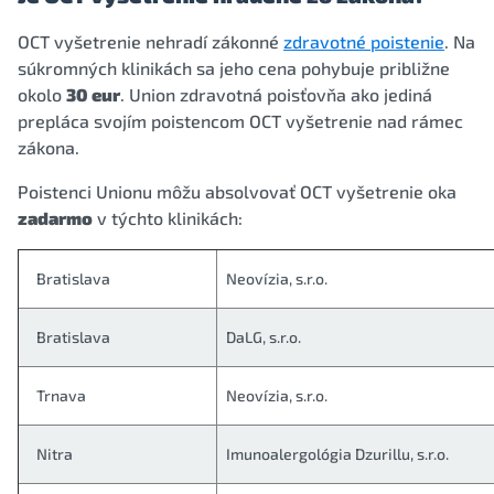
OCT vyšetrenie nehradí zákonné
zdravotné poistenie
. Na
súkromných klinikách sa jeho cena pohybuje približne
okolo
30 eur
. Union zdravotná poisťovňa ako jediná
prepláca svojím poistencom OCT vyšetrenie nad rámec
zákona.
Poistenci Unionu môžu absolvovať OCT vyšetrenie oka
zadarmo
v týchto klinikách:
Bratislava
Neovízia, s.r.o.
Bratislava
DaLG, s.r.o.
Trnava
Neovízia, s.r.o.
Nitra
Imunoalergológia Dzurillu, s.r.o.