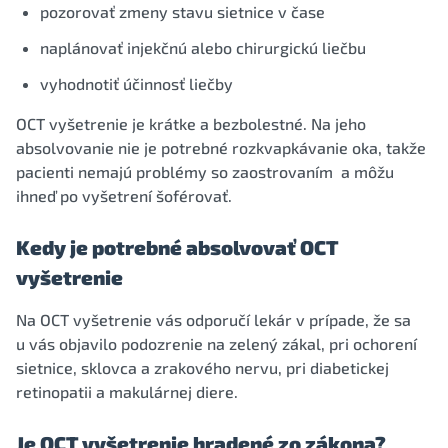
pozorovať zmeny stavu sietnice v čase
naplánovať injekčnú alebo chirurgickú liečbu
vyhodnotiť účinnosť liečby
OCT vyšetrenie je krátke a bezbolestné. Na jeho
absolvovanie nie je potrebné rozkvapkávanie oka, takže
pacienti nemajú problémy so zaostrovaním a môžu
ihneď po vyšetrení šoférovať.
Kedy je potrebné absolvovať OCT
vyšetrenie
Na OCT vyšetrenie vás odporučí lekár v prípade, že sa
u vás objavilo podozrenie na zelený zákal, pri ochorení
sietnice, sklovca a zrakového nervu, pri diabetickej
retinopatii a makulárnej diere.
Je OCT vyšetrenie hradené zo zákona?