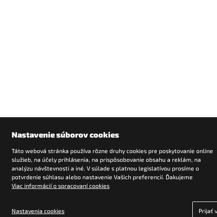
Nastavenie súborov cookies
Táto webová stránka používa rôzne druhy cookies pre poskytovanie online
služieb, na účely prihlásenia, na prispôsobovanie obsahu a reklám, na
analýzu návštevnosti a iné. V súlade s platnou legislatívou prosíme o
potvrdenie súhlasu alebo nastavenie Vašich preferencií. Ďakujeme
Viac informácií o spracovaní cookies
Nastavenia cookies
Prijať 