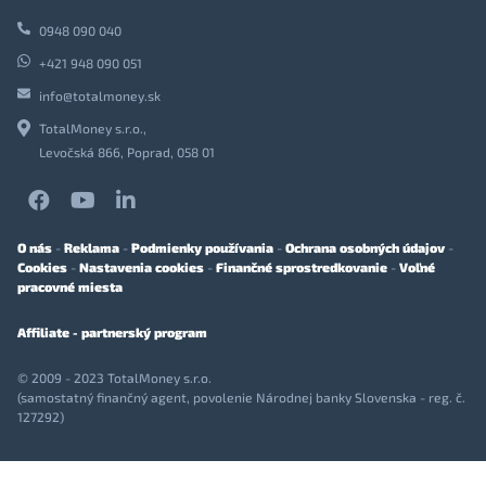
0948 090 040
+421 948 090 051
info@totalmoney.sk
TotalMoney s.r.o.,
Levočská 866, Poprad, 058 01
O nás
-
Reklama
-
Podmienky používania
-
Ochrana osobných údajov
-
Cookies
-
Nastavenia cookies
-
Finančné sprostredkovanie
-
Voľné
pracovné miesta
Affiliate - partnerský program
© 2009 - 2023 TotalMoney s.r.o.
(samostatný finančný agent, povolenie Národnej banky Slovenska - reg. č.
127292)