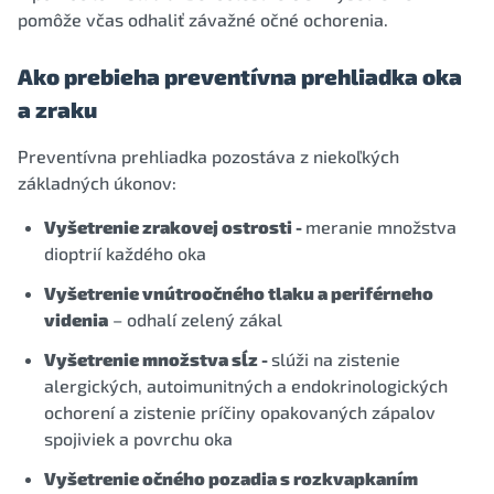
pomôže včas odhaliť závažné očné ochorenia.
Ako prebieha preventívna prehliadka oka
a zraku
Preventívna prehliadka pozostáva z niekoľkých
základných úkonov:
Vyšetrenie zrakovej ostrosti -
meranie množstva
dioptrií každého oka
Vyšetrenie vnútroočného tlaku a periférneho
videnia
– odhalí zelený zákal
Vyšetrenie množstva sĺz -
slúži na zistenie
alergických, autoimunitných a endokrinologických
ochorení a zistenie príčiny opakovaných zápalov
spojiviek a povrchu oka
Vyšetrenie očného pozadia s rozkvapkaním