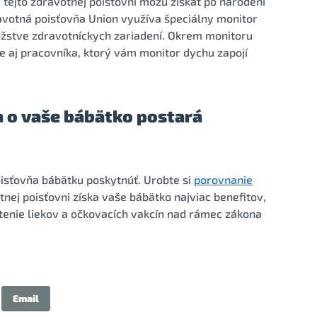
 tejto zdravotnej poisťovni môžu získať po narodení
votná poisťovňa Union využíva špeciálny monitor
ožstve zdravotníckych zariadení. Okrem monitoru
 aj pracovníka, ktorý vám monitor dychu zapojí
a o vaše bábätko postará
oisťovňa bábätku poskytnúť. Urobte si
porovnanie
otnej poisťovni získa vaše bábätko najviac benefitov,
atenie liekov a očkovacích vakcín nad rámec zákona
Email