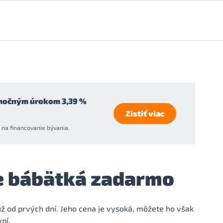
močným úrokom 3,39 %
Zistiť viac
na financovanie bývania.
e bábätká zadarmo
ž od prvých dní. Jeho cena je vysoká, môžete ho však
ní.