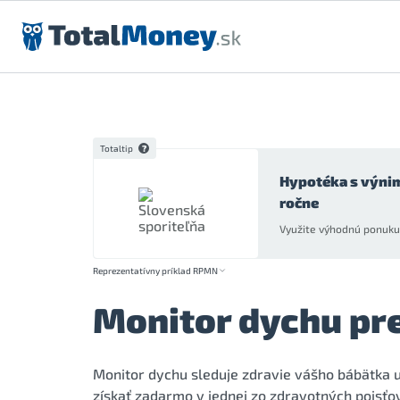
Preskočiť na obsah
Totaltip
Hypotéka s výni
ročne
Využite výhodnú ponuku 
Reprezentatívny príklad RPMN
Monitor dychu pr
Monitor dychu sleduje zdravie vášho bábätka u
získať zadarmo v jednej zo zdravotných poisťov