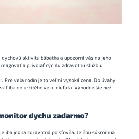
 dychovú aktivitu bábätka a upozorní vás na jeho
reagovať a privolať rýchlu zdravotnú službu.
ur. Pre veľa rodín je to veľmi vysoká cena. Do úvahy
ívať iba do určitého veku dieťaťa. Výhodnejšie než
 monitor dychu zadarmo?
je iba jedna zdravotná poisťovňa. Je ňou súkromná