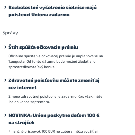
Bezbolestné vyšetrenie sietnice majú
poistenci Unionu zadarmo
Správy
Štát spúšťa očkovaciu prémiu
Oficiálne spustenie očkovacej prémie je naplánované na
1.augusta. Od tohto dátumu bude možné žiadať aj o
sprostredkovateľský bonus.
Zdravotnú poisťovňu môžete zmeniť aj
cez internet
Zmena zdravotnej poisťovne je zadarmo, čas však máte
iba do konca septembra.
NOVINKA: Union poskytne deťom 100 €
na strojček
Finančný príspevok 100 EUR na zubára môžu využiť aj