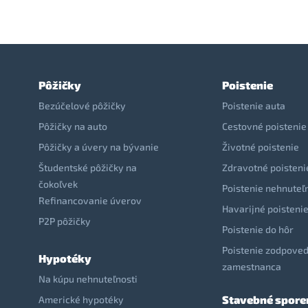
Pôžičky
Poistenie
Bezúčelové pôžičky
Poistenie auta
Pôžičky na auto
Cestovné poistenie
Pôžičky a úvery na bývanie
Životné poistenie
Študentské pôžičky na
Zdravotné poisteni
čokoľvek
Poistenie nehnuteľ
Refinancovanie úverov
Havarijné poisteni
P2P pôžičky
Poistenie do hôr
Poistenie zodpoved
Hypotéky
zamestnanca
Na kúpu nehnuteľnosti
Stavebné spore
Americké hypotéky