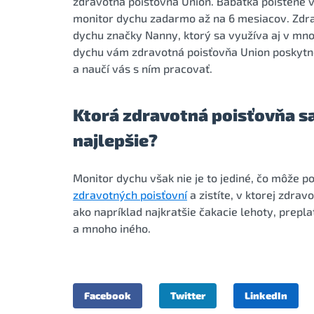
zdravotná poisťovňa Union. Bábätká poistené v
monitor dychu zadarmo až na 6 mesiacov. Zdra
dychu značky Nanny, ktorý sa využíva aj v mn
dychu vám zdravotná poisťovňa Union poskytne
a naučí vás s ním pracovať.
Ktorá zdravotná poisťovňa s
najlepšie?
Monitor dychu však nie je to jediné, čo môže p
zdravotných poisťovní
a zistíte, v ktorej zdrav
ako napríklad najkratšie čakacie lehoty, prepl
a mnoho iného.
Facebook
Twitter
LinkedIn