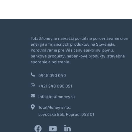
TotalMoney je najväčší portál na porovnávanie cien
energií a finančných produktov na Slovensku.
Porovnávame pre Vás ceny elektriny, plynu,
bankové produkty, nebankové produkty, stavebné
sporenie a poistenie.
0948 090 040
+421 948 090 051
info@totalmoney.sk
TotalMoney s.r.o.,
Levočská 866, Poprad, 058 01