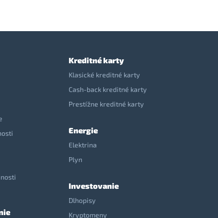
Kreditné karty
Klasické kreditné karty
Cash-back kreditné karty
Prestížne kreditné karty
e
Energie
nosti
Elektrina
e
Plyn
nosti
Investovanie
Dlhopisy
nie
Kryptomeny