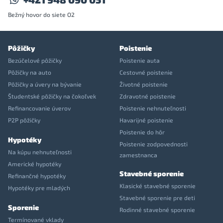
Bežný hovor do siete O2
Pôžičky
Poistenie
Bezúčelové pôžičky
Poistenie auta
Pôžičky na auto
Cestovné poistenie
Pôžičky a úvery na bývanie
Životné poistenie
Študentské pôžičky na čokoľvek
Zdravotné poistenie
Refinancovanie úverov
Poistenie nehnuteľnosti
P2P pôžičky
Havarijné poistenie
Poistenie do hôr
Hypotéky
Poistenie zodpovednosti
Na kúpu nehnuteľnosti
zamestnanca
Americké hypotéky
Stavebné sporenie
Refinančné hypotéky
Klasické stavebné sporenie
Hypotéky pre mladých
Stavebné sporenie pre deti
Sporenie
Rodinné stavebné sporenie
Termínované vklady