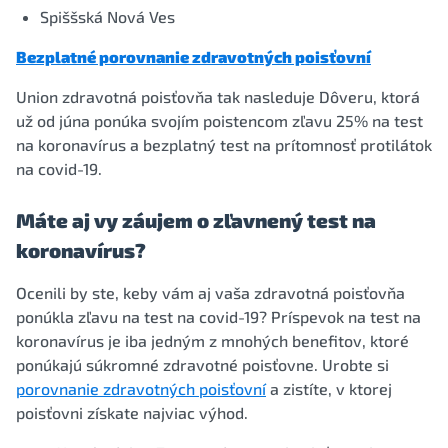
Spiššská Nová Ves
Bezplatné porovnanie zdravotných poisťovní
Union zdravotná poisťovňa tak nasleduje Dôveru, ktorá
už od júna ponúka svojím poistencom zľavu 25% na test
na koronavírus a bezplatný test na prítomnosť protilátok
na covid-19.
Máte aj vy záujem o zľavnený test na
koronavírus?
Ocenili by ste, keby vám aj vaša zdravotná poisťovňa
ponúkla zľavu na test na covid-19? Príspevok na test na
koronavírus je iba jedným z mnohých benefitov, ktoré
ponúkajú súkromné zdravotné poisťovne. Urobte si
porovnanie zdravotných poisťovní
a zistíte, v ktorej
poisťovni získate najviac výhod.