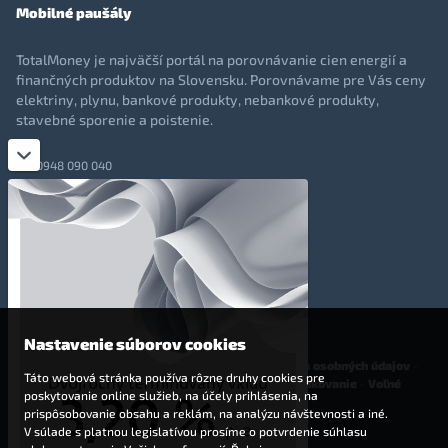
Mobilné paušály
TotalMoney je najväčší portál na porovnávanie cien energií a
finančných produktov na Slovensku. Porovnávame pre Vás ceny
elektriny, plynu, bankové produkty, nebankové produkty,
stavebné sporenie a poistenie.
0948 090 040
+421 948 090 051
info@totalmoney.sk
TotalMoney s.r.o.,
Levočská 866, Poprad, 058 01
Nastavenie súborov cookies
O nás
-
Reklama
-
Podmienky používania
-
Ochrana osobných údajov
-
Táto webová stránka používa rôzne druhy cookies pre
Cookies
-
Nastavenia cookies
-
Finančné sprostredkovanie
-
Voľné
poskytovanie online služieb, na účely prihlásenia, na
pracovné miesta
prispôsobovanie obsahu a reklám, na analýzu návštevnosti a iné.
V súlade s platnou legislatívou prosíme o potvrdenie súhlasu
Affiliate - partnerský program