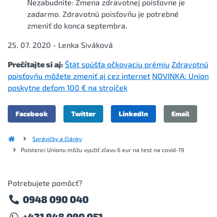
Nezabudnite: Zmena zdravotnej poisťovne je
zadarmo. Zdravotnú poisťovňu je potrebné
zmeniť do konca septembra.
25. 07. 2020 - Lenka Siváková
Prečítajte si aj:
Štát spúšťa očkovaciu prémiu
Zdravotnú
poisťovňu môžete zmeniť aj cez internet
NOVINKA: Union
poskytne deťom 100 € na strojček
Facebook
Twitter
LinkedIn
Email
Správičky a články
Poistenci Unionu môžu využiť zľavu 6 eur na test na covid-19
Potrebujete pomôcť?
0948 090 040
+421 948 090 051