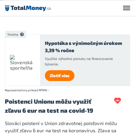
Preskočiť na obsah
Totaltip
Hypotéka s výnimočným úrokom
3,39 % ročne
Využite výhodnú ponuku na financovanie
bývania.
Zistiť viac
Reprezentatívny príklad RPMN
Poistenci Unionu môžu využiť
zľavu 6 eur na test na covid-19
Slováci poistení v Union zdravotnej poisťovni môžu
využiť zľavu 6 eur na test na koronavírus. Zľava sa