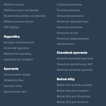
Pôžičky na auto
Cestovné poistenie
Pôžičky a úvery na bývanie
Životné poistenie
Študentské pôžičky na čokoľvek
Zdravotné poistenie
Refinancovanie úverov
Poistenie nehnuteľnosti
P2P pôžičky
Havarijné poistenie
Poistenie do hôr
Hypotéky
Poistenie zodpovednosti
Na kúpu nehnuteľnosti
zamestnanca
Americké hypotéky
Stavebné sporenie
Refinančné hypotéky
Klasické stavebné sporenie
Hypotéky pre mladých
Stavebné sporenie pre deti
Sporenie
Rodinné stavebné sporenie
Termínované vklady
Bežné účty
Vkladné knížky
Bežné účty a balíky služieb
Sporiace účty
Bežné účty pre mladých
Sporenie pre deti
Bežné účty pre študentov
Bežné účty pre seniorov