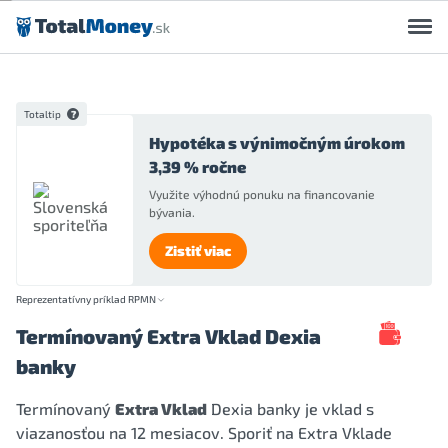
Preskočiť na obsah
Totaltip
Hypotéka s výnimočným úrokom
3,39 % ročne
Využite výhodnú ponuku na financovanie
bývania.
Zistiť viac
Reprezentatívny príklad RPMN
Termínovaný Extra Vklad Dexia
banky
Termínovaný
Extra Vklad
Dexia banky je vklad s
viazanosťou na 12 mesiacov. Sporiť na Extra Vklade