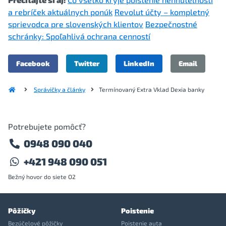
a rebríček aktuálnych ponúk
Revolut účty – kompletný
sprievodca pre slovenských klientov
Bezpečnostné
schránky: Spoľahlivá ochrana cenností
Facebook
Twitter
LinkedIn
Email
Správičky a články
Termínovaný Extra Vklad Dexia banky
Potrebujete pomôcť?
0948 090 040
+421 948 090 051
Bežný hovor do siete O2
Pôžičky
Poistenie
Bezúčelové pôžičky
Poistenie auta