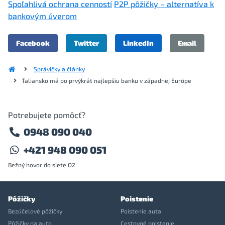
Spoľahlivá ochrana cenností
P2P pôžičky – alternatíva k
bankovým úverom
Facebook
Twitter
LinkedIn
Email
Správičky a články
Taliansko má po prvýkrát najlepšiu banku v západnej Európe
Potrebujete pomôcť?
0948 090 040
+421 948 090 051
Bežný hovor do siete O2
Pôžičky
Poistenie
Bezúčelové pôžičky
Poistenie auta
Pôžičky na auto
Cestovné poistenie