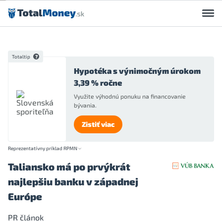
Preskočiť na obsah
Totaltip
Hypotéka s výnimočným úrokom
3,39 % ročne
Využite výhodnú ponuku na financovanie
bývania.
Zistiť viac
Reprezentatívny príklad RPMN
Taliansko má po prvýkrát
najlepšiu banku v západnej
Európe
PR článok