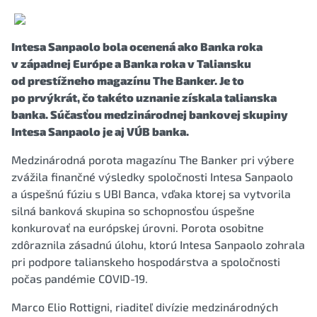
Intesa Sanpaolo bola ocenená ako Banka roka
v západnej Európe a Banka roka v Taliansku
od prestížneho magazínu The Banker. Je to
po prvýkrát, čo takéto uznanie získala talianska
banka. Súčasťou medzinárodnej bankovej skupiny
Intesa Sanpaolo je aj VÚB banka.
Medzinárodná porota magazínu The Banker pri výbere
zvážila finančné výsledky spoločnosti Intesa Sanpaolo
a úspešnú fúziu s UBI Banca, vďaka ktorej sa vytvorila
silná banková skupina so schopnosťou úspešne
konkurovať na európskej úrovni. Porota osobitne
zdôraznila zásadnú úlohu, ktorú Intesa Sanpaolo zohrala
pri podpore talianskeho hospodárstva a spoločnosti
počas pandémie COVID-19.
Marco Elio Rottigni, riaditeľ divízie medzinárodných