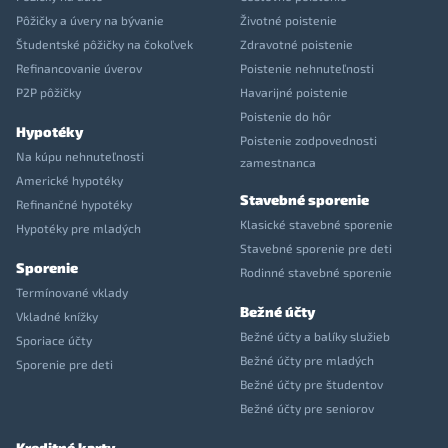
Pôžičky a úvery na bývanie
Životné poistenie
Študentské pôžičky na čokoľvek
Zdravotné poistenie
Refinancovanie úverov
Poistenie nehnuteľnosti
P2P pôžičky
Havarijné poistenie
Poistenie do hôr
Hypotéky
Poistenie zodpovednosti
Na kúpu nehnuteľnosti
zamestnanca
Americké hypotéky
Stavebné sporenie
Refinančné hypotéky
Klasické stavebné sporenie
Hypotéky pre mladých
Stavebné sporenie pre deti
Sporenie
Rodinné stavebné sporenie
Termínované vklady
Bežné účty
Vkladné knížky
Bežné účty a balíky služieb
Sporiace účty
Bežné účty pre mladých
Sporenie pre deti
Bežné účty pre študentov
Bežné účty pre seniorov
Kreditné karty