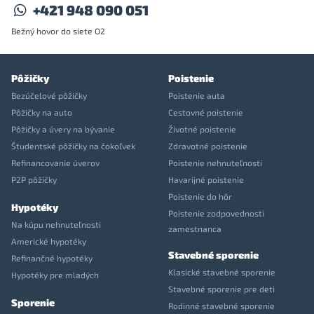
+421 948 090 051
Bežný hovor do siete O2
Pôžičky
Poistenie
Bezúčelové pôžičky
Poistenie auta
Pôžičky na auto
Cestovné poistenie
Pôžičky a úvery na bývanie
Životné poistenie
Študentské pôžičky na čokoľvek
Zdravotné poistenie
Refinancovanie úverov
Poistenie nehnuteľnosti
P2P pôžičky
Havarijné poistenie
Poistenie do hôr
Hypotéky
Poistenie zodpovednosti
Na kúpu nehnuteľnosti
zamestnanca
Americké hypotéky
Stavebné sporenie
Refinančné hypotéky
Klasické stavebné sporenie
Hypotéky pre mladých
Stavebné sporenie pre deti
Sporenie
Rodinné stavebné sporenie