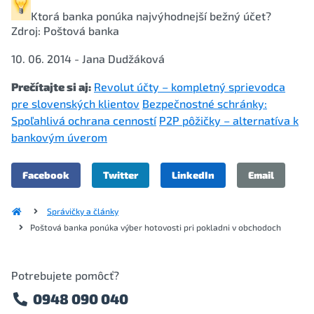
Ktorá banka ponúka
najvýhodnejší bežný účet
?
Zdroj: Poštová banka
10. 06. 2014 - Jana Dudžáková
Prečítajte si aj:
Revolut účty – kompletný sprievodca
pre slovenských klientov
Bezpečnostné schránky:
Spoľahlivá ochrana cenností
P2P pôžičky – alternatíva k
bankovým úverom
Facebook
Twitter
LinkedIn
Email
Správičky a články
Poštová banka ponúka výber hotovosti pri pokladni v obchodoch
Potrebujete pomôcť?
0948 090 040