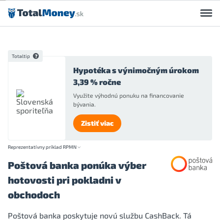
Preskočiť na obsah
Totaltip
Hypotéka s výnimočným úrokom
3,39 % ročne
Využite výhodnú ponuku na financovanie
bývania.
Zistiť viac
Reprezentatívny príklad RPMN
Poštová banka ponúka výber
hotovosti pri pokladni v
obchodoch
Poštová banka poskytuje novú službu CashBack. Tá