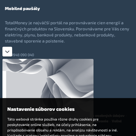
Mobilné paušály
TotalMoney je najväčší portál na porovnávanie cien energií a
finančných produktov na Slovensku. Porovnávame pre Vás ceny
elektriny, plynu, bankové produkty, nebankové produkty,
stavebné sporenie a poistenie.
0948 090 040
+421 948 090 051
info@totalmoney.sk
TotalMoney s.r.o.,
Levočská 866, Poprad, 058 01
Nastavenie súborov cookies
O nás
-
Reklama
-
Podmienky používania
-
Ochrana osobných údajov
-
Táto webová stránka používa rôzne druhy cookies pre
Cookies
-
Nastavenia cookies
-
Finančné sprostredkovanie
-
Voľné
poskytovanie online služieb, na účely prihlásenia, na
pracovné miesta
prispôsobovanie obsahu a reklám, na analýzu návštevnosti a iné.
V súlade s platnou legislatívou prosíme o potvrdenie súhlasu