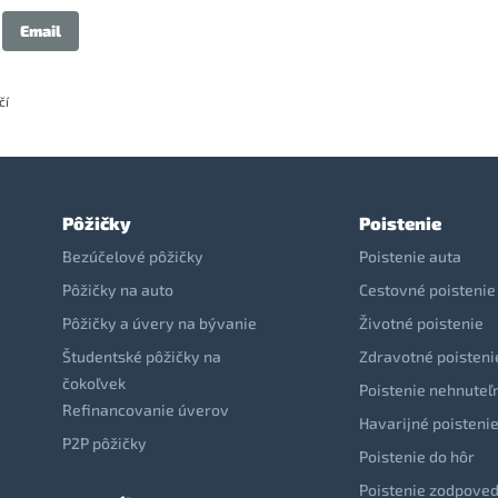
Email
čí
Pôžičky
Poistenie
Bezúčelové pôžičky
Poistenie auta
Pôžičky na auto
Cestovné poistenie
Pôžičky a úvery na bývanie
Životné poistenie
Študentské pôžičky na
Zdravotné poisteni
čokoľvek
Poistenie nehnuteľ
Refinancovanie úverov
Havarijné poisteni
P2P pôžičky
Poistenie do hôr
Poistenie zodpoved