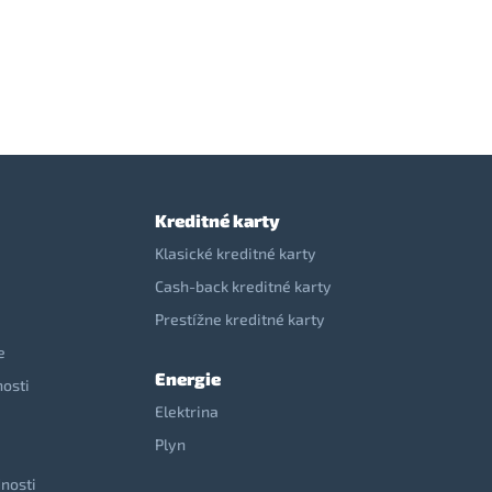
Kreditné karty
Klasické kreditné karty
Cash-back kreditné karty
Prestížne kreditné karty
e
Energie
nosti
Elektrina
e
Plyn
nosti