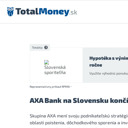
Preskočiť na obsah
Totaltip
Hypotéka s výni
ročne
Využite výhodnú ponuku 
Reprezentatívny príklad RPMN
AXA Bank na Slovensku konč
Skupina AXA mení svoju podnikateľskú stratégiu
oblasti poistenia, dôchodkového sporenia a in