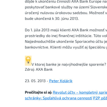
dôjde k ukončeniu činnosti AXA Bank Europe n
poskytovať bankové služby na území Slovenskej 
úročený nulovou úrokovou sadzbou. Možnosť v
bude ukončená k 30. júnu 2013.
Do 1. júla 2013 majú klienti AXA Bank možnosť 
prostriedky do inej finančnej inštitúcie. Túto 
Najjednoduchššie ukončenie Sporiaceho účtu j
bankovníctve. Klienti môžu využiť aj špeciálnu
V ktorej banke je najvýhodnejšie
sporenie
?
Zdroj: AXA Bank
23. 05. 2013 -
Peter Kolárik
Prečítajte si aj:
Revolut účty – kompletný spri
schránky: Spoľahlivá ochrana cenností
P2P pôž