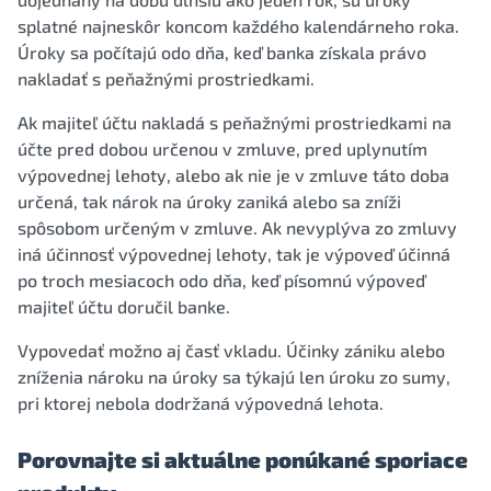
splatné najneskôr koncom každého kalendárneho roka.
Úroky sa počítajú odo dňa, keď banka získala právo
nakladať s peňažnými prostriedkami.
Ak majiteľ účtu nakladá s peňažnými prostriedkami na
účte pred dobou určenou v zmluve, pred uplynutím
výpovednej lehoty, alebo ak nie je v zmluve táto doba
určená, tak nárok na úroky zaniká alebo sa zníži
spôsobom určeným v zmluve. Ak nevyplýva zo zmluvy
iná účinnosť výpovednej lehoty, tak je výpoveď účinná
po troch mesiacoch odo dňa, keď písomnú výpoveď
majiteľ účtu doručil banke.
Vypovedať možno aj časť vkladu. Účinky zániku alebo
zníženia nároku na úroky sa týkajú len úroku zo sumy,
pri ktorej nebola dodržaná výpovedná lehota.
Porovnajte si aktuálne ponúkané sporiace