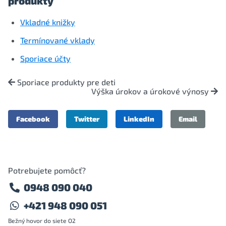
produkty
Vkladné knižky
Termínované vklady
Sporiace účty
Sporiace produkty pre deti
Výška úrokov a úrokové výnosy
Facebook
Twitter
LinkedIn
Email
Potrebujete pomôcť?
0948 090 040
+421 948 090 051
Bežný hovor do siete O2