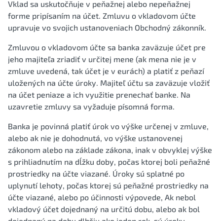
Vklad sa uskutočňuje v peňažnej alebo nepeňažnej
forme pripísaním na účet. Zmluvu o vkladovom účte
upravuje vo svojich ustanoveniach Obchodný zákonník.
Zmluvou o vkladovom účte sa banka zaväzuje účet pre
jeho majiteľa zriadiť v určitej mene (ak mena nie je v
zmluve uvedená, tak účet je v eurách) a platiť z peňazí
uložených na účte úroky. Majiteľ účtu sa zaväzuje vložiť
na účet peniaze a ich využitie prenechať banke. Na
uzavretie zmluvy sa vyžaduje písomná forma.
Banka je povinná platiť úrok vo výške určenej v zmluve,
alebo ak nie je dohodnutá, vo výške ustanovenej
zákonom alebo na základe zákona, inak v obvyklej výške
s prihliadnutím na dĺžku doby, počas ktorej boli peňažné
prostriedky na účte viazané. Úroky sú splatné po
uplynutí lehoty, počas ktorej sú peňažné prostriedky na
účte viazané, alebo po účinnosti výpovede, Ak nebol
vkladový účet dojednaný na určitú dobu, alebo ak bol
dojednaný na dobu dlhšiu ako jeden rok, sú úroky