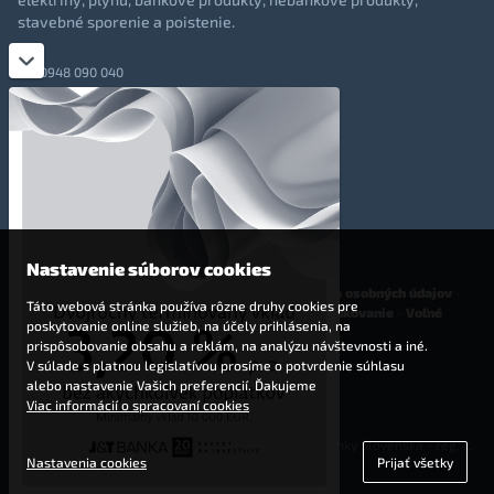
stavebné sporenie a poistenie.
0948 090 040
+421 948 090 051
info@totalmoney.sk
TotalMoney s.r.o.,
Levočská 866, Poprad, 058 01
Nastavenie súborov cookies
O nás
-
Reklama
-
Podmienky používania
-
Ochrana osobných údajov
-
Táto webová stránka používa rôzne druhy cookies pre
Cookies
-
Nastavenia cookies
-
Finančné sprostredkovanie
-
Voľné
poskytovanie online služieb, na účely prihlásenia, na
pracovné miesta
prispôsobovanie obsahu a reklám, na analýzu návštevnosti a iné.
V súlade s platnou legislatívou prosíme o potvrdenie súhlasu
Affiliate - partnerský program
alebo nastavenie Vašich preferencií. Ďakujeme
Viac informácií o spracovaní cookies
© 2009 - 2023 TotalMoney s.r.o.
(samostatný finančný agent, povolenie Národnej banky Slovenska - reg. č.
Nastavenia cookies
Prijať všetky
127292)