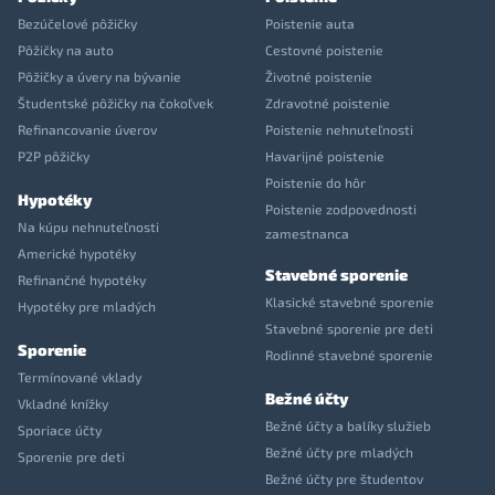
Bezúčelové pôžičky
Poistenie auta
Pôžičky na auto
Cestovné poistenie
Pôžičky a úvery na bývanie
Životné poistenie
Študentské pôžičky na čokoľvek
Zdravotné poistenie
Refinancovanie úverov
Poistenie nehnuteľnosti
P2P pôžičky
Havarijné poistenie
Poistenie do hôr
Hypotéky
Poistenie zodpovednosti
Na kúpu nehnuteľnosti
zamestnanca
Americké hypotéky
Stavebné sporenie
Refinančné hypotéky
Klasické stavebné sporenie
Hypotéky pre mladých
Stavebné sporenie pre deti
Sporenie
Rodinné stavebné sporenie
Termínované vklady
Bežné účty
Vkladné knížky
Bežné účty a balíky služieb
Sporiace účty
Bežné účty pre mladých
Sporenie pre deti
Bežné účty pre študentov