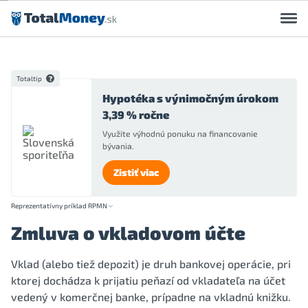
Preskočiť na obsah
Totaltip
Hypotéka s výnimočným úrokom
3,39 % ročne
Využite výhodnú ponuku na financovanie
bývania.
Zistiť viac
Reprezentatívny príklad RPMN
Zmluva o vkladovom účte
Vklad (alebo tiež depozit) je druh bankovej operácie, pri
ktorej dochádza k prijatiu peňazí od vkladateľa na účet
vedený v komerčnej banke, prípadne na vkladnú knižku.