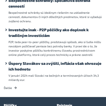
Bezpečnostné schránky: Spoľahlivá ochrana
cenností
Bezpečnostné schránky sú ideálnym riešením na uskladnenie
cenností, dokumentov či iných dôležitých predmetov, ktoré si vyžadujú
zvýšenú ochranu.
Investujte inak - P2P pôžičky ako doplnok k
tradičným investíciám
P2P, teda peer-to-peer pôžičky, predstavujú spôsob, ako si ľudia môžu
navzájom požičiavať peniaze bez potreby banky. V praxi ide o to, že
investor poskytne pôžičku konkrétnemu človeku prostredníctvom
online platformy, ktorá celý proces technicky a právne zastreší.
Úspory Slovákov sa zvýšili, inflácia však ohrozuje
ich hodnotu
V januári 2024 mali Slováci na bežných a termínovaných účtoch 34,3
miliardy eur.
Ďalšie
Pôžičky
Poistenie