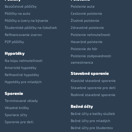
Bezúčelové pôžičky
Poistenie auta
Pôžičky na auto
Cestovné poistenie
Pôžičky a úvery na bývanie
Životné poistenie
Študentské pôžičky na čokoľvek
Zdravotné poistenie
Refinancovanie úverov
Poistenie nehnuteľnosti
P2P pôžičky
Havarijné poistenie
Poistenie do hôr
Hypotéky
Poistenie zodpovednosti
Na kúpu nehnuteľnosti
zamestnanca
Americké hypotéky
Stavebné sporenie
Refinančné hypotéky
Klasické stavebné sporenie
Hypotéky pre mladých
Stavebné sporenie pre deti
Sporenie
Rodinné stavebné sporenie
Termínované vklady
Bežné účty
Vkladné knížky
Bežné účty a balíky služieb
Sporiace účty
Bežné účty pre mladých
Sporenie pre deti
Bežné účty pre študentov