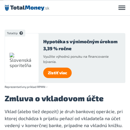
Preskočiť na obsah
Totaltip
Hypotéka s výnimočným úrokom
3,39 % ročne
Využite výhodnú ponuku na financovanie
bývania.
Zistiť viac
Reprezentatívny príklad RPMN
Zmluva o vkladovom účte
Vklad (alebo tiež depozit) je druh bankovej operácie, pri
ktorej dochádza k prijatiu peňazí od vkladateľa na účet
vedený v komerčnej banke, prípadne na vkladnú knižku.