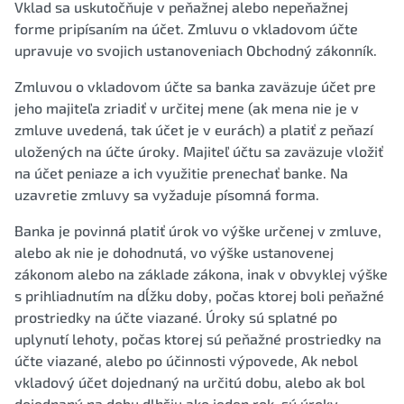
Vklad sa uskutočňuje v peňažnej alebo nepeňažnej
forme pripísaním na účet. Zmluvu o vkladovom účte
upravuje vo svojich ustanoveniach Obchodný zákonník.
Zmluvou o vkladovom účte sa banka zaväzuje účet pre
jeho majiteľa zriadiť v určitej mene (ak mena nie je v
zmluve uvedená, tak účet je v eurách) a platiť z peňazí
uložených na účte úroky. Majiteľ účtu sa zaväzuje vložiť
na účet peniaze a ich využitie prenechať banke. Na
uzavretie zmluvy sa vyžaduje písomná forma.
Banka je povinná platiť úrok vo výške určenej v zmluve,
alebo ak nie je dohodnutá, vo výške ustanovenej
zákonom alebo na základe zákona, inak v obvyklej výške
s prihliadnutím na dĺžku doby, počas ktorej boli peňažné
prostriedky na účte viazané. Úroky sú splatné po
uplynutí lehoty, počas ktorej sú peňažné prostriedky na
účte viazané, alebo po účinnosti výpovede, Ak nebol
vkladový účet dojednaný na určitú dobu, alebo ak bol
dojednaný na dobu dlhšiu ako jeden rok, sú úroky