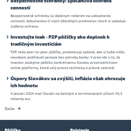
Bezpečnostné schránky: Spoľahlivá ochrana
cenností
Bezpečnostné schránky sú ideálnym riešením na uskladnenie
cenností, dokumentov či iných dôležitých predmetov, ktoré si vyžadujú
zvýšenú ochranu.
Investujte inak - P2P pôžičky ako doplnok k
tradičným investíciám
P2P, teda peer-to-peer pôžičky, predstavujú spôsob, ako si ľudia môžu
navzájom požičiavať peniaze bez potreby banky. V praxi ide o to, že
investor poskytne pôžičku konkrétnemu človeku prostredníctvom
online platformy, ktorá celý proces technicky a právne zastreší.
Úspory Slovákov sa zvýšili, inflácia však ohrozuje
ich hodnotu
V januári 2024 mali Slováci na bežných a termínovaných účtoch 34,3
miliardy eur.
Ďalšie
Pôžičky
Poistenie