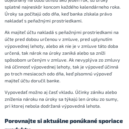
splatné najneskôr koncom každého kalendárneho roka.
Úroky sa počítajú odo dňa, keď banka získala právo
nakladať s peňažnými prostriedkami.
Ak majiteľ účtu nakladá s peňažnými prostriedkami na
účte pred dobou určenou v zmluve, pred uplynutím
výpovednej lehoty, alebo ak nie je v zmluve táto doba
určená, tak nárok na úroky zaniká alebo sa zníži
spôsobom určeným v zmluve. Ak nevyplýva zo zmluvy
iná účinnosť výpovednej lehoty, tak je výpoveď účinná
po troch mesiacoch odo dňa, keď písomnú výpoveď
majiteľ účtu doručil banke.
Vypovedať možno aj časť vkladu. Účinky zániku alebo
zníženia nároku na úroky sa týkajú len úroku zo sumy,
pri ktorej nebola dodržaná výpovedná lehota.
Porovnajte si aktuálne ponúkané sporiace