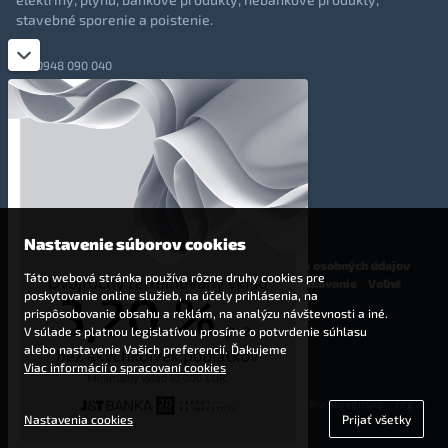
stavebné sporenie a poistenie.
0948 090 040
+421 948 090 051
info@totalmoney.sk
TotalMoney s.r.o.,
Levočská 866, Poprad, 058 01
Nastavenie súborov cookies
O nás
-
Reklama
-
Podmienky používania
-
Ochrana osobných údajov
-
Táto webová stránka používa rôzne druhy cookies pre
Cookies
-
Nastavenia cookies
-
Finančné sprostredkovanie
-
Voľné
poskytovanie online služieb, na účely prihlásenia, na
pracovné miesta
prispôsobovanie obsahu a reklám, na analýzu návštevnosti a iné.
V súlade s platnou legislatívou prosíme o potvrdenie súhlasu
Affiliate - partnerský program
alebo nastavenie Vašich preferencií. Ďakujeme
Viac informácií o spracovaní cookies
© 2009 - 2023 TotalMoney s.r.o.
(samostatný finančný agent, povolenie Národnej banky Slovenska - reg. č.
Nastavenia cookies
Prijať všetky
127292)