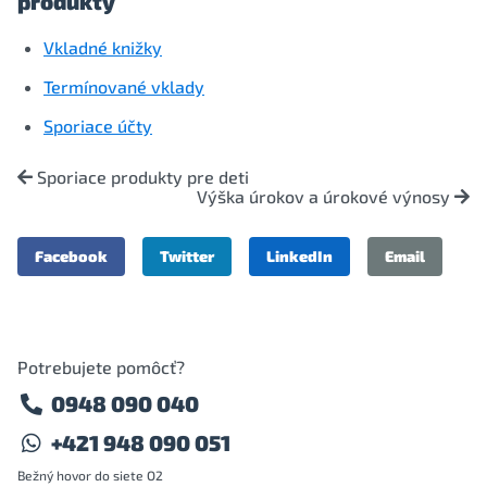
produkty
Vkladné knižky
Termínované vklady
Sporiace účty
Sporiace produkty pre deti
Výška úrokov a úrokové výnosy
Facebook
Twitter
LinkedIn
Email
Potrebujete pomôcť?
0948 090 040
+421 948 090 051
Bežný hovor do siete O2