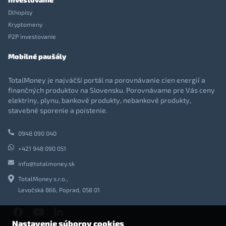
Dlhopisy
Kryptomeny
P2P investovanie
Mobilné paušály
TotalMoney je najväčší portál na porovnávanie cien energií a
finančných produktov na Slovensku. Porovnávame pre Vás ceny
elektriny, plynu, bankové produkty, nebankové produkty,
stavebné sporenie a poistenie.
0948 090 040
+421 948 090 051
info@totalmoney.sk
TotalMoney s.r.o.,
Levočská 866, Poprad, 058 01
Nastavenie súborov cookies