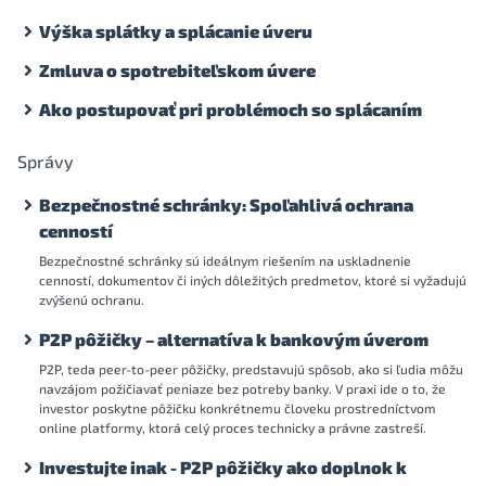
Výška splátky a splácanie úveru
Zmluva o spotrebiteľskom úvere
Ako postupovať pri problémoch so splácaním
Správy
Bezpečnostné schránky: Spoľahlivá ochrana
cenností
Bezpečnostné schránky sú ideálnym riešením na uskladnenie
cenností, dokumentov či iných dôležitých predmetov, ktoré si vyžadujú
zvýšenú ochranu.
P2P pôžičky – alternatíva k bankovým úverom
P2P, teda peer-to-peer pôžičky, predstavujú spôsob, ako si ľudia môžu
navzájom požičiavať peniaze bez potreby banky. V praxi ide o to, že
investor poskytne pôžičku konkrétnemu človeku prostredníctvom
online platformy, ktorá celý proces technicky a právne zastreší.
Investujte inak - P2P pôžičky ako doplnok k