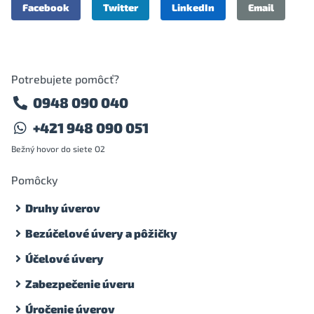
Facebook
Twitter
LinkedIn
Email
Potrebujete pomôcť?
0948 090 040
+421 948 090 051
Bežný hovor do siete O2
Pomôcky
Druhy úverov
Bezúčelové úvery a pôžičky
Účelové úvery
Zabezpečenie úveru
Úročenie úverov