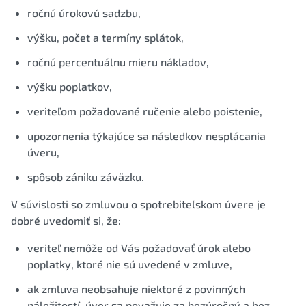
ročnú úrokovú sadzbu,
výšku, počet a termíny splátok,
ročnú percentuálnu mieru nákladov,
výšku poplatkov,
veriteľom požadované ručenie alebo poistenie,
upozornenia týkajúce sa následkov nesplácania
úveru,
spôsob zániku záväzku.
V súvislosti so zmluvou o spotrebiteľskom úvere je
dobré uvedomiť si, že:
veriteľ nemôže od Vás požadovať úrok alebo
poplatky, ktoré nie sú uvedené v zmluve,
ak zmluva neobsahuje niektoré z povinných
náležitostí, úver sa považuje za bezúročný a bez