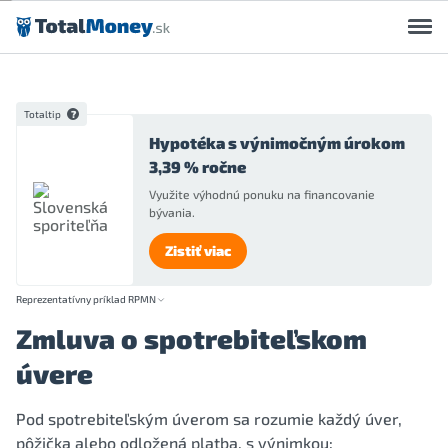
Preskočiť na obsah
Totaltip
Hypotéka s výnimočným úrokom
3,39 % ročne
Využite výhodnú ponuku na financovanie
bývania.
Zistiť viac
Reprezentatívny príklad RPMN
Zmluva o spotrebiteľskom
úvere
Pod spotrebiteľským úverom sa rozumie každý úver,
pôžička alebo odložená platba, s výnimkou: