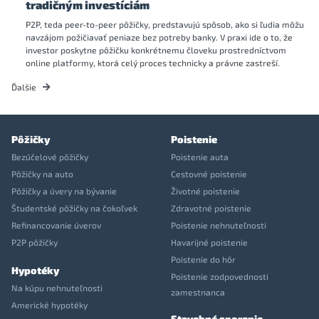
tradičným investíciám
P2P, teda peer-to-peer pôžičky, predstavujú spôsob, ako si ľudia môžu
navzájom požičiavať peniaze bez potreby banky. V praxi ide o to, že
investor poskytne pôžičku konkrétnemu človeku prostredníctvom
online platformy, ktorá celý proces technicky a právne zastreší.
Ďalšie
Pôžičky
Poistenie
Bezúčelové pôžičky
Poistenie auta
Pôžičky na auto
Cestovné poistenie
Pôžičky a úvery na bývanie
Životné poistenie
Študentské pôžičky na čokoľvek
Zdravotné poistenie
Refinancovanie úverov
Poistenie nehnuteľnosti
P2P pôžičky
Havarijné poistenie
Poistenie do hôr
Hypotéky
Poistenie zodpovednosti
Na kúpu nehnuteľnosti
zamestnanca
Americké hypotéky
Stavebné sporenie