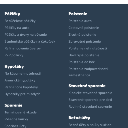
Pôžičky
Poistenie
Bezúčelové pôžičky
Poistenie auta
Pôžičky na auto
Cestovné poistenie
Pôžičky a úvery na bývanie
Životné poistenie
Študentské pôžičky na čokoľvek
Zdravotné poistenie
Refinancovanie úverov
Poistenie nehnuteľnosti
P2P pôžičky
Havarijné poistenie
Poistenie do hôr
Hypotéky
Poistenie zodpovednosti
Na kúpu nehnuteľnosti
zamestnanca
Americké hypotéky
Stavebné sporenie
Refinančné hypotéky
Klasické stavebné sporenie
Hypotéky pre mladých
Stavebné sporenie pre deti
Sporenie
Rodinné stavebné sporenie
Termínované vklady
Bežné účty
Vkladné knížky
Bežné účty a balíky služieb
Sporiace účty