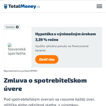
Preskočiť na obsah
Totaltip
Hypotéka s výnimočným úrokom
3,39 % ročne
Využite výhodnú ponuku na financovanie
bývania.
Zistiť viac
Reprezentatívny príklad RPMN
Zmluva o spotrebiteľskom
úvere
Pod spotrebiteľským úverom sa rozumie každý úver,
pôžička alebo odložená platba, s výnimkou: