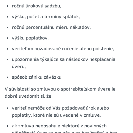
ročnú úrokovú sadzbu,
výšku, počet a termíny splátok,
ročnú percentuálnu mieru nákladov,
výšku poplatkov,
veriteľom požadované ručenie alebo poistenie,
upozornenia týkajúce sa následkov nesplácania
úveru,
spôsob zániku záväzku.
V súvislosti so zmluvou o spotrebiteľskom úvere je
dobré uvedomiť si, že:
veriteľ nemôže od Vás požadovať úrok alebo
poplatky, ktoré nie sú uvedené v zmluve,
ak zmluva neobsahuje niektoré z povinných
náležitostí, úver sa považuje za bezúročný a bez