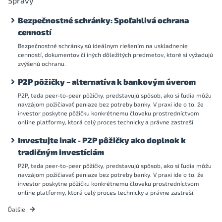
Správy
Bezpečnostné schránky: Spoľahlivá ochrana
cenností
Bezpečnostné schránky sú ideálnym riešením na uskladnenie
cenností, dokumentov či iných dôležitých predmetov, ktoré si vyžadujú
zvýšenú ochranu.
P2P pôžičky – alternatíva k bankovým úverom
P2P, teda peer-to-peer pôžičky, predstavujú spôsob, ako si ľudia môžu
navzájom požičiavať peniaze bez potreby banky. V praxi ide o to, že
investor poskytne pôžičku konkrétnemu človeku prostredníctvom
online platformy, ktorá celý proces technicky a právne zastreší.
Investujte inak - P2P pôžičky ako doplnok k
tradičným investíciám
P2P, teda peer-to-peer pôžičky, predstavujú spôsob, ako si ľudia môžu
navzájom požičiavať peniaze bez potreby banky. V praxi ide o to, že
investor poskytne pôžičku konkrétnemu človeku prostredníctvom
online platformy, ktorá celý proces technicky a právne zastreší.
Ďalšie