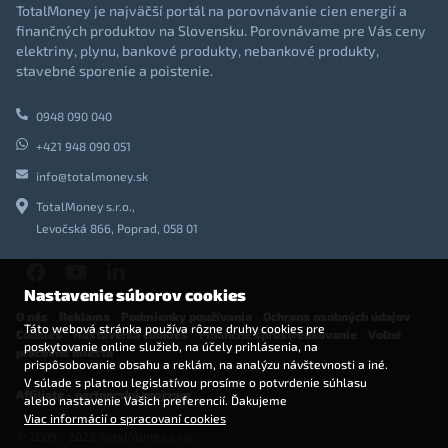
TotalMoney je najväčší portál na porovnávanie cien energií a
finančných produktov na Slovensku. Porovnávame pre Vás ceny
elektriny, plynu, bankové produkty, nebankové produkty,
stavebné sporenie a poistenie.
0948 090 040
+421 948 090 051
info@totalmoney.sk
TotalMoney s.r.o.,
Levočská 866, Poprad, 058 01
Nastavenie súborov cookies
O nás
-
Reklama
-
Podmienky používania
-
Ochrana osobných údajov
-
Táto webová stránka používa rôzne druhy cookies pre
Cookies
-
Nastavenia cookies
-
Finančné sprostredkovanie
-
Voľné
poskytovanie online služieb, na účely prihlásenia, na
pracovné miesta
prispôsobovanie obsahu a reklám, na analýzu návštevnosti a iné.
V súlade s platnou legislatívou prosíme o potvrdenie súhlasu
Affiliate - partnerský program
alebo nastavenie Vašich preferencií. Ďakujeme
Viac informácií o spracovaní cookies
© 2009 - 2023 TotalMoney s.r.o.