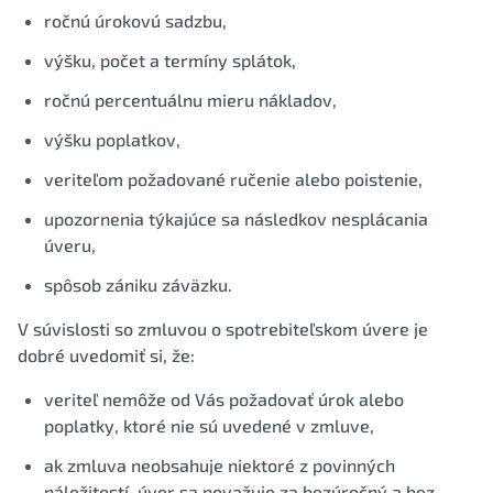
ročnú úrokovú sadzbu,
výšku, počet a termíny splátok,
ročnú percentuálnu mieru nákladov,
výšku poplatkov,
veriteľom požadované ručenie alebo poistenie,
upozornenia týkajúce sa následkov nesplácania
úveru,
spôsob zániku záväzku.
V súvislosti so zmluvou o spotrebiteľskom úvere je
dobré uvedomiť si, že:
veriteľ nemôže od Vás požadovať úrok alebo
poplatky, ktoré nie sú uvedené v zmluve,
ak zmluva neobsahuje niektoré z povinných
náležitostí, úver sa považuje za bezúročný a bez