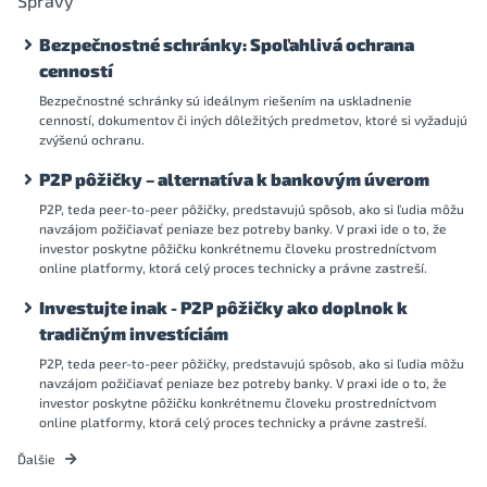
Správy
Bezpečnostné schránky: Spoľahlivá ochrana
cenností
Bezpečnostné schránky sú ideálnym riešením na uskladnenie
cenností, dokumentov či iných dôležitých predmetov, ktoré si vyžadujú
zvýšenú ochranu.
P2P pôžičky – alternatíva k bankovým úverom
P2P, teda peer-to-peer pôžičky, predstavujú spôsob, ako si ľudia môžu
navzájom požičiavať peniaze bez potreby banky. V praxi ide o to, že
investor poskytne pôžičku konkrétnemu človeku prostredníctvom
online platformy, ktorá celý proces technicky a právne zastreší.
Investujte inak - P2P pôžičky ako doplnok k
tradičným investíciám
P2P, teda peer-to-peer pôžičky, predstavujú spôsob, ako si ľudia môžu
navzájom požičiavať peniaze bez potreby banky. V praxi ide o to, že
investor poskytne pôžičku konkrétnemu človeku prostredníctvom
online platformy, ktorá celý proces technicky a právne zastreší.
Ďalšie