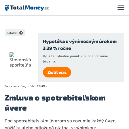
Preskočiť na obsah
Totaltip
Hypotéka s výnimočným úrokom
3,39 % ročne
Využite výhodnú ponuku na financovanie
bývania.
Zistiť viac
Reprezentatívny príklad RPMN
Zmluva o spotrebiteľskom
úvere
Pod spotrebiteľským úverom sa rozumie každý úver,
pôžička alebo odložená platba, s výnimkou: