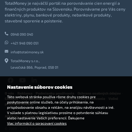
TotalMoney je najväčší portál na porovnávanie cien energií a
finančných produktov na Slovensku. Porovnávame pre Vás ceny
elektriny, plynu, bankové produkty, nebankové produkty,
stavebné sporenie a poistenie.
0948 090 040
+421 948 090 051
info@totalmoney.sk
TotalMoney s.r.o.,
Levočská 866, Poprad, 058 01
Nastavenie súborov cookies
O nás
-
Reklama
-
Podmienky používania
-
Ochrana osobných údajov
-
Táto webová stránka používa rôzne druhy cookies pre
Cookies
-
Nastavenia cookies
-
Finančné sprostredkovanie
-
Voľné
poskytovanie online služieb, na účely prihlásenia, na
pracovné miesta
prispôsobovanie obsahu a reklám, na analýzu návštevnosti a iné.
V súlade s platnou legislatívou prosíme o potvrdenie súhlasu
Affiliate - partnerský program
alebo nastavenie Vašich preferencií. Ďakujeme
Viac informácií o spracovaní cookies
© 2009 - 2023 TotalMoney s.r.o.