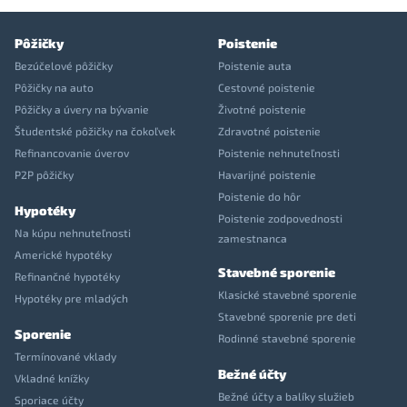
Pôžičky
Poistenie
Bezúčelové pôžičky
Poistenie auta
Pôžičky na auto
Cestovné poistenie
Pôžičky a úvery na bývanie
Životné poistenie
Študentské pôžičky na čokoľvek
Zdravotné poistenie
Refinancovanie úverov
Poistenie nehnuteľnosti
P2P pôžičky
Havarijné poistenie
Poistenie do hôr
Hypotéky
Poistenie zodpovednosti
Na kúpu nehnuteľnosti
zamestnanca
Americké hypotéky
Stavebné sporenie
Refinančné hypotéky
Klasické stavebné sporenie
Hypotéky pre mladých
Stavebné sporenie pre deti
Sporenie
Rodinné stavebné sporenie
Termínované vklady
Bežné účty
Vkladné knížky
Bežné účty a balíky služieb
Sporiace účty