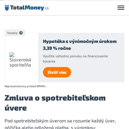
Preskočiť na obsah
Totaltip
Hypotéka s výnimočným úrokom
3,39 % ročne
Využite výhodnú ponuku na financovanie
bývania.
Zistiť viac
Reprezentatívny príklad RPMN
Zmluva o spotrebiteľskom
úvere
Pod spotrebiteľským úverom sa rozumie každý úver,
pôžička alebo odložená platba, s výnimkou: