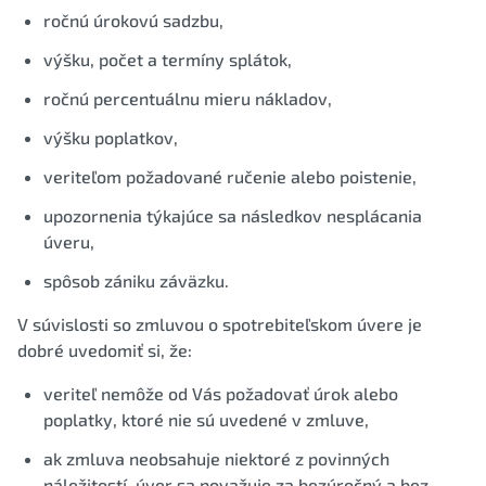
ročnú úrokovú sadzbu,
výšku, počet a termíny splátok,
ročnú percentuálnu mieru nákladov,
výšku poplatkov,
veriteľom požadované ručenie alebo poistenie,
upozornenia týkajúce sa následkov nesplácania
úveru,
spôsob zániku záväzku.
V súvislosti so zmluvou o spotrebiteľskom úvere je
dobré uvedomiť si, že:
veriteľ nemôže od Vás požadovať úrok alebo
poplatky, ktoré nie sú uvedené v zmluve,
ak zmluva neobsahuje niektoré z povinných
náležitostí, úver sa považuje za bezúročný a bez