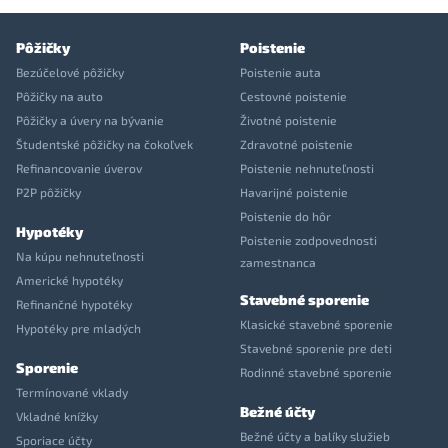
Pôžičky
Poistenie
Bezúčelové pôžičky
Poistenie auta
Pôžičky na auto
Cestovné poistenie
Pôžičky a úvery na bývanie
Životné poistenie
Študentské pôžičky na čokoľvek
Zdravotné poistenie
Refinancovanie úverov
Poistenie nehnuteľnosti
P2P pôžičky
Havarijné poistenie
Poistenie do hôr
Hypotéky
Poistenie zodpovednosti
Na kúpu nehnuteľnosti
zamestnanca
Americké hypotéky
Stavebné sporenie
Refinančné hypotéky
Klasické stavebné sporenie
Hypotéky pre mladých
Stavebné sporenie pre deti
Sporenie
Rodinné stavebné sporenie
Termínované vklady
Bežné účty
Vkladné knížky
Bežné účty a balíky služieb
Sporiace účty