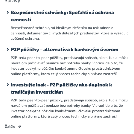
Správy
Bezpečnostné schránky: Spoľahlivá ochrana
cenností
Bezpečnostné schránky sú ideálnym riešením na uskladnenie
cenností, dokumentov či iných dôležitých predmetov, ktoré si vyžadujú
zvýšenú ochranu.
P2P pôžičky – alternatíva k bankovým úverom
P2P, teda peer-to-peer pôžičky, predstavujú spôsob, ako si ľudia môžu
navzájom požičiavať peniaze bez potreby banky. V praxi ide o to, že
investor poskytne pôžičku konkrétnemu človeku prostredníctvom
online platformy, ktorá celý proces technicky a právne zastreší.
Investujte inak - P2P pôžičky ako doplnok k
tradičným investíciám
P2P, teda peer-to-peer pôžičky, predstavujú spôsob, ako si ľudia môžu
navzájom požičiavať peniaze bez potreby banky. V praxi ide o to, že
investor poskytne pôžičku konkrétnemu človeku prostredníctvom
online platformy, ktorá celý proces technicky a právne zastreší.
Ďalšie