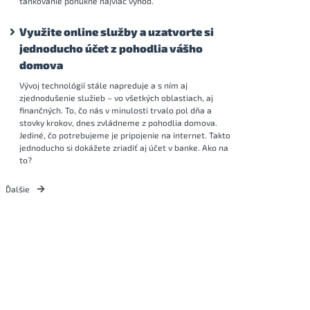
tankovanie ponúkne najviac výhod.
Využite online služby a uzatvorte si
jednoducho účet z pohodlia vášho
domova
Vývoj technológií stále napreduje a s ním aj
zjednodušenie služieb – vo všetkých oblastiach, aj
finančných. To, čo nás v minulosti trvalo pol dňa a
stovky krokov, dnes zvládneme z pohodlia domova.
Jediné, čo potrebujeme je pripojenie na internet. Takto
jednoducho si dokážete zriadiť aj účet v banke. Ako na
to?
Ďalšie