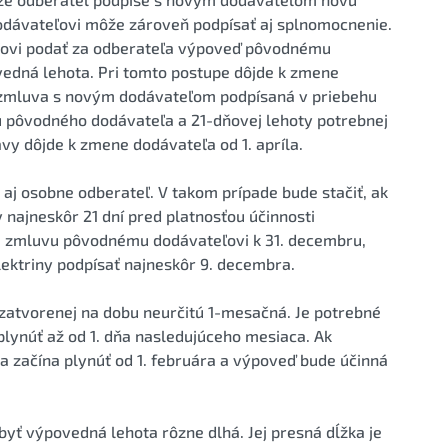
odávateľovi môže zároveň podpísať aj splnomocnenie.
ovi podať za odberateľa výpoveď pôvodnému
vedná lehota. Pri tomto postupe dôjde k zmene
e zmluva s novým dodávateľom podpísaná v priebehu
u pôvodného dodávateľa a 21-dňovej lehoty potrebnej
y dôjde k zmene dodávateľa od 1. apríla.
 osobne odberateľ. V takom prípade bude stačiť, ak
 najneskôr 21 dní pred platnosťou účinnosti
e zmluvu pôvodnému dodávateľovi k 31. decembru,
ktriny podpísať najneskôr 9. decembra.
zatvorenej na dobu neurčitú 1-mesačná. Je potrebné
plynúť až od 1. dňa nasledujúceho mesiaca. Ak
a začína plynúť od 1. februára a výpoveď bude účinná
byť výpovedná lehota rôzne dlhá. Jej presná dĺžka je