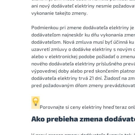
ani nový dodávateľ elektriny nesmie požadovať
vykonanie takejto zmeny.
Podmienkou pri zmene dodávateľa elektriny je
dodávateľom najneskôr ku dňu vykonania zme
dodávateľom. Nová zmluva musí byť účinná ku 
uzavretí zmluvy o dodávke elektriny s novým 
alebo v elektronickej podobe požiadať o zmen
nového dodávateľa elektriny príslušného prev
výpovednej doby alebo pred skončením platnos
dodávateľa elektriny trvá 21 dní. Žiadosť na z
pred požadovaným dňom zmeny prevádzkovate
Porovnajte si
ceny elektriny
hneď teraz onl
Ako prebieha zmena dodávate
V praxi proces zmeny dodávateľa funguje tak,