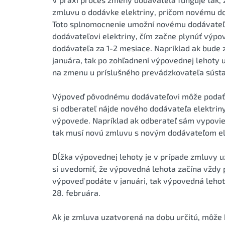
zmluvu o dodávke elektriny, pričom novému d
Toto splnomocnenie umožní novému dodávateľ
dodávateľovi elektriny, čím začne plynúť výpo
dodávateľa za 1-2 mesiace. Napríklad ak bud
januára, tak po zohľadnení výpovednej lehoty 
na zmenu u príslušného prevádzkovateľa sústav
Výpoveď pôvodnému dodávateľovi môže podať aj
si odberateľ nájde nového dodávateľa elektriny
výpovede. Napríklad ak odberateľ sám vypovi
tak musí novú zmluvu s novým dodávateľom ele
Dĺžka výpovednej lehoty je v prípade zmluvy u
si uvedomiť, že výpovedná lehota začína vždy 
výpoveď podáte v januári, tak výpovedná lehot
28. februára.
Ak je zmluva uzatvorená na dobu určitú, môže 