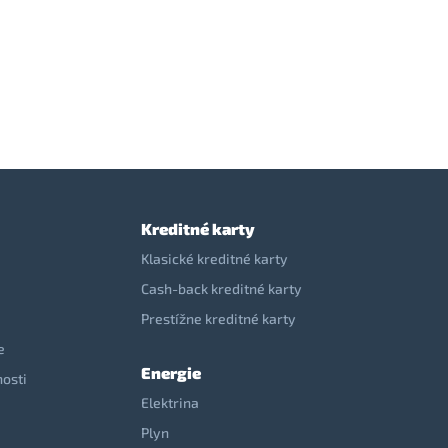
Kreditné karty
Klasické kreditné karty
Cash-back kreditné karty
Prestížne kreditné karty
e
Energie
nosti
Elektrina
e
Plyn