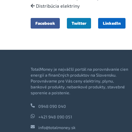
Distribúcia elektriny
Facebook
Twitter
LinkedIn
TotalMoney je najväčší portál na porovnávanie cien
energií a finančných produktov na Slovensku.
Porovnávame pre Vás ceny elektriny, plynu,
bankové produkty, nebankové produkty, stavebné
sporenie a poistenie.
0948 090 040
+421 948 090 051
info@totalmoney.sk