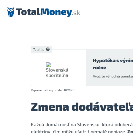
Preskočiť na obsah
Totaltip
Hypotéka s výni
ročne
Využite výhodnú ponuku 
Reprezentatívny príklad RPMN
Zmena dodávateľa
Každá domácnosť na Slovensku, ktorá odoberá 
elektriny, čím môže ušetriť nemalé peniaze.
Zm