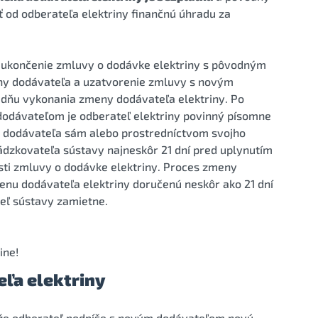
 od odberateľa elektriny finančnú úhradu za
 ukončenie zmluvy o dodávke elektriny s pôvodným
ny dodávateľa a uzatvorenie zmluvy s novým
dňu vykonania zmeny dodávateľa elektriny. Po
dodávateľom je odberateľ elektriny povinný písomne
u dodávateľa sám alebo prostredníctvom svojho
ádzkovateľa sústavy najneskôr 21 dní pred uplynutím
ti zmluvy o dodávke elektriny. Proces zmeny
menu dodávateľa elektriny doručenú neskôr ako 21 dní
ľ sústavy zamietne.
ine!
ľa elektriny
 že odberateľ podpíše s novým dodávateľom novú