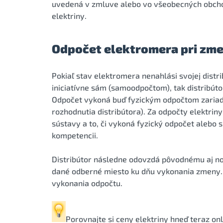
uvedená v zmluve alebo vo všeobecných obc
elektriny.
Odpočet elektromera pri zme
Pokiaľ stav elektromera nenahlási svojej distr
iniciatívne sám (samoodpočtom), tak distribút
Odpočet vykoná buď fyzickým odpočtom zariad
rozhodnutia distribútora). Za odpočty elektrin
sústavy a to, či vykoná fyzický odpočet alebo 
kompetencii.
Distribútor následne odovzdá pôvodnému aj no
dané odberné miesto ku dňu vykonania zmeny. 
vykonania odpočtu.
Porovnajte si
ceny elektriny
hneď teraz onl