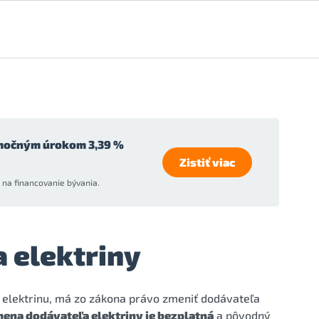
močným úrokom 3,39 %
Zistiť viac
na financovanie bývania.
 elektriny
elektrinu, má zo zákona právo zmeniť dodávateľa
ena dodávateľa elektriny je bezplatná
a pôvodný