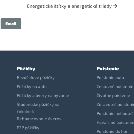
Energetické štítky a energetické triedy
Email
Pôžičky
Poistenie
Bezúčelové pôžičky
Poistenie auta
Pôžičky na auto
Cestovné poistenie
Pôžičky a úvery na bývanie
Životné poistenie
Študentské pôžičky na
Zdravotné poisteni
čokoľvek
Poistenie nehnuteľ
Refinancovanie úverov
Havarijné poisteni
P2P pôžičky
Poistenie do hôr