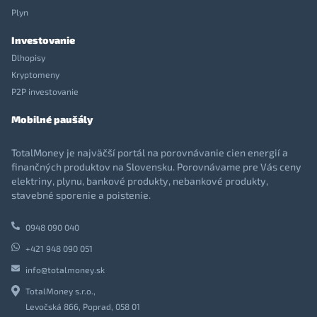
Plyn
Investovanie
Dlhopisy
Kryptomeny
P2P investovanie
Mobilné paušály
TotalMoney je najväčší portál na porovnávanie cien energií a
finančných produktov na Slovensku. Porovnávame pre Vás ceny
elektriny, plynu, bankové produkty, nebankové produkty,
stavebné sporenie a poistenie.
0948 090 040
+421 948 090 051
info@totalmoney.sk
TotalMoney s.r.o.,
Levočská 866, Poprad, 058 01