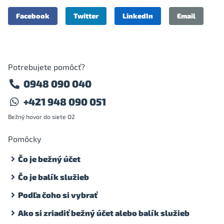
Facebook
Twitter
LinkedIn
Email
Potrebujete pomôcť?
0948 090 040
+421 948 090 051
Bežný hovor do siete O2
Pomôcky
Čo je bežný účet
Čo je balík služieb
Podľa čoho si vybrať
Ako si zriadiť bežný účet alebo balík služieb