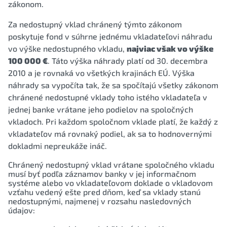
zákonom.
Za nedostupný vklad chránený týmto zákonom
poskytuje fond v súhrne jednému vkladateľovi náhradu
vo výške nedostupného vkladu,
najviac však vo výške
100 000 €
. Táto výška náhrady platí od 30. decembra
2010 a je rovnaká vo všetkých krajinách EÚ. Výška
náhrady sa vypočíta tak, že sa spočítajú všetky zákonom
chránené nedostupné vklady toho istého vkladateľa v
jednej banke vrátane jeho podielov na spoločných
vkladoch. Pri každom spoločnom vklade platí, že každý z
vkladateľov má rovnaký podiel, ak sa to hodnovernými
dokladmi nepreukáže ináč.
Chránený nedostupný vklad vrátane spoločného vkladu
musí byť podľa záznamov banky v jej informačnom
systéme alebo vo vkladateľovom doklade o vkladovom
vzťahu vedený ešte pred dňom, keď sa vklady stanú
nedostupnými, najmenej v rozsahu nasledovných
údajov: