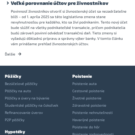
Veľké porovnanie účtov pre živnostníkov
Povinnosť živnostníkov otvoriť si živnostenský účet sa nezadržateľne
blíži – od 1. apríla 2025 sa táto legislatívna zmena stane
nevyhnutnosťou pre každého, kto sa živí podnikaním. Tento nový účet
bude slúžiť na všetky podnikateľské transakcie, pričom podnikatelia
budú zároveň povinní odvádzať transakčnú daň. Tieto zmeny si
vyžadujú dôkladnú prípravu a správny výber banky. V tomto článku
vám prinášame prehľad živnostenských účtov.
Ďalšie
Pôžičky
Poistenie
Bezúčelové pôžičky
Poistenie auta
Pôžičky na auto
Cestovné poistenie
Pôžičky a úvery na bývanie
Životné poistenie
Študentské pôžičky na čokoľvek
Zdravotné poistenie
Refinancovanie úverov
Poistenie nehnuteľnosti
P2P pôžičky
Havarijné poistenie
Poistenie do hôr
Hypotéky
Poistenie zodpovednosti