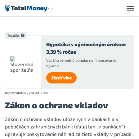
Preskočiť na obsah
Totaltip
Hypotéka s výnimočným úrokom
3,39 % ročne
Využite výhodnú ponuku na financovanie
bývania.
Zistiť viac
Reprezentatívny príklad RPMN
Zákon o ochrane vkladov
Zákon o ochrane vkladov uložených v bankách a v
pobočkách zahraničných bánk (ďalej len „v bankách“)
upravuje poskytovanie náhrad za tieto vklady v prípade,