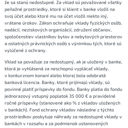
že sa stanú nedostupné. Za vklad sú považované všetky
peňažné prostriedky, ktoré si klient v banke vložil na
svoj účet alebo ktoré mu na účet vložil niekto iný,
vrátane úrokov. Zákon ochraňuje vklady fyzických osôb,
nadácií, neziskových organizácií, združení občanov,
spoločenstiev vlastníkov bytov a nebytových priestorov
a ostatných právnických osôb s výnimkou tých, ktoré sú
vylúčené z ochrany.
Vklad sa považuje za nedostupný, ak je uložený v banke,
ktorá je vyhlásená za neschopnú vyplácať vklady,
v konkurznom konaní alebo ktorej bola odobratá
banková licencia. Banky, ktoré prijímajú vklady, sú
povinné platiť príspevky do fondu. Banky platia do fondu
jednorazový vstupný poplatok 35 000 € a pravidelné
ročné príspevky (stanovené ako % z vkladov uložených
v bankách). Fond ochrany vkladov následne z týchto
prostriedkov poskytuje náhrady za nedostupné vklady v
bankách v rozsahu a za podmienok ustanovených