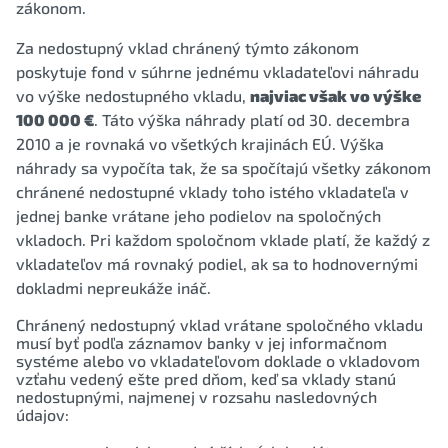
zákonom.
Za nedostupný vklad chránený týmto zákonom
poskytuje fond v súhrne jednému vkladateľovi náhradu
vo výške nedostupného vkladu,
najviac však vo výške
100 000 €
. Táto výška náhrady platí od 30. decembra
2010 a je rovnaká vo všetkých krajinách EÚ. Výška
náhrady sa vypočíta tak, že sa spočítajú všetky zákonom
chránené nedostupné vklady toho istého vkladateľa v
jednej banke vrátane jeho podielov na spoločných
vkladoch. Pri každom spoločnom vklade platí, že každý z
vkladateľov má rovnaký podiel, ak sa to hodnovernými
dokladmi nepreukáže ináč.
Chránený nedostupný vklad vrátane spoločného vkladu
musí byť podľa záznamov banky v jej informačnom
systéme alebo vo vkladateľovom doklade o vkladovom
vzťahu vedený ešte pred dňom, keď sa vklady stanú
nedostupnými, najmenej v rozsahu nasledovných
údajov: