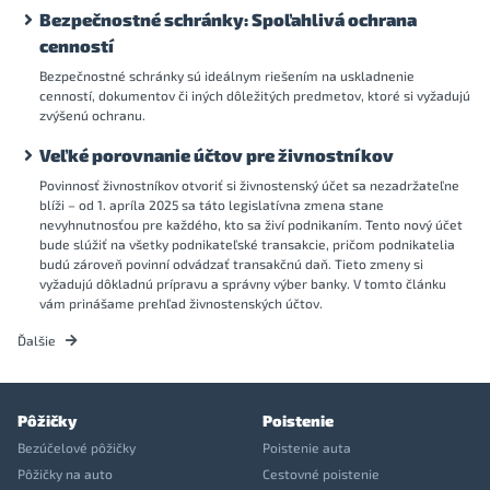
Bezpečnostné schránky: Spoľahlivá ochrana
cenností
Bezpečnostné schránky sú ideálnym riešením na uskladnenie
cenností, dokumentov či iných dôležitých predmetov, ktoré si vyžadujú
zvýšenú ochranu.
Veľké porovnanie účtov pre živnostníkov
Povinnosť živnostníkov otvoriť si živnostenský účet sa nezadržateľne
blíži – od 1. apríla 2025 sa táto legislatívna zmena stane
nevyhnutnosťou pre každého, kto sa živí podnikaním. Tento nový účet
bude slúžiť na všetky podnikateľské transakcie, pričom podnikatelia
budú zároveň povinní odvádzať transakčnú daň. Tieto zmeny si
vyžadujú dôkladnú prípravu a správny výber banky. V tomto článku
vám prinášame prehľad živnostenských účtov.
Ďalšie
Pôžičky
Poistenie
Bezúčelové pôžičky
Poistenie auta
Pôžičky na auto
Cestovné poistenie