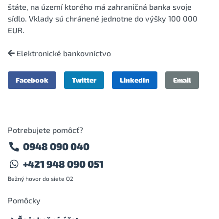
štáte, na území ktorého má zahraničná banka svoje
sídlo. Vklady sú chránené jednotne do výšky 100 000
EUR.
Elektronické bankovníctvo
Facebook
Twitter
LinkedIn
Email
Potrebujete pomôcť?
0948 090 040
+421 948 090 051
Bežný hovor do siete O2
Pomôcky