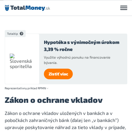
Preskočiť na obsah
Totaltip
Hypotéka s výnimočným úrokom
3,39 % ročne
Využite výhodnú ponuku na financovanie
bývania.
Zistiť viac
Reprezentatívny príklad RPMN
Zákon o ochrane vkladov
Zákon o ochrane vkladov uložených v bankách a v
pobočkách zahraničných bánk (ďalej len „v bankách“)
upravuje poskytovanie náhrad za tieto vklady v prípade,