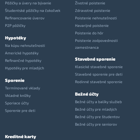
Pôžičky a úvery na bývanie
Životné poistenie
Študentské pôžičky na čokoľvek
Zdravotné poistenie
Refinancovanie úverov
Poistenie nehnuteľnosti
P2P pôžičky
Havarijné poistenie
Poistenie do hôr
Hypotéky
Poistenie zodpovednosti
Na kúpu nehnuteľnosti
zamestnanca
Americké hypotéky
Stavebné sporenie
Refinančné hypotéky
Klasické stavebné sporenie
Hypotéky pre mladých
Stavebné sporenie pre deti
Sporenie
Rodinné stavebné sporenie
Termínované vklady
Bežné účty
Vkladné knížky
Bežné účty a balíky služieb
Sporiace účty
Bežné účty pre mladých
Sporenie pre deti
Bežné účty pre študentov
Bežné účty pre seniorov
Kreditné karty