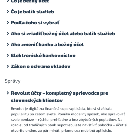
Čo je bežný účet
Čo je balík služieb
Podľa čoho si vybrať
Ako si zriadiť bežný účet alebo balík služieb
Ako zmeniť banku a bežný účet
Elektronické bankovníctvo
Zákon o ochrane vkladov
Správy
Revolut účty – kompletný sprievodca pre
slovenských klientov
Revolut je digitálna finančná superaplikácia, ktorá si získala
popularitu po celom svete. Ponúka moderný spôsob, ako spravovať
svoje peniaze – rýchlo, prehľadne a bez zbytočných poplatkov. Na
rozdiel od tradičných bánk nepotrebujete navštíviť pobočku – účet si
otvoríte online, za pár minút, priamo cez mobilnú aplikáciu.