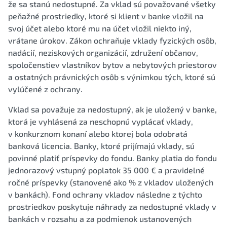
že sa stanú nedostupné. Za vklad sú považované všetky
peňažné prostriedky, ktoré si klient v banke vložil na
svoj účet alebo ktoré mu na účet vložil niekto iný,
vrátane úrokov. Zákon ochraňuje vklady fyzických osôb,
nadácií, neziskových organizácií, združení občanov,
spoločenstiev vlastníkov bytov a nebytových priestorov
a ostatných právnických osôb s výnimkou tých, ktoré sú
vylúčené z ochrany.
Vklad sa považuje za nedostupný, ak je uložený v banke,
ktorá je vyhlásená za neschopnú vyplácať vklady,
v konkurznom konaní alebo ktorej bola odobratá
banková licencia. Banky, ktoré prijímajú vklady, sú
povinné platiť príspevky do fondu. Banky platia do fondu
jednorazový vstupný poplatok 35 000 € a pravidelné
ročné príspevky (stanovené ako % z vkladov uložených
v bankách). Fond ochrany vkladov následne z týchto
prostriedkov poskytuje náhrady za nedostupné vklady v
bankách v rozsahu a za podmienok ustanovených