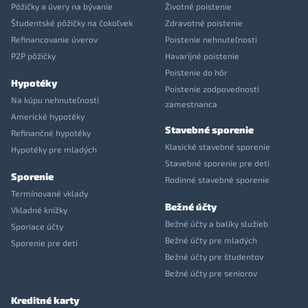
Pôžičky a úvery na bývanie
Životné poistenie
Študentské pôžičky na čokoľvek
Zdravotné poistenie
Refinancovanie úverov
Poistenie nehnuteľnosti
P2P pôžičky
Havarijné poistenie
Poistenie do hôr
Hypotéky
Poistenie zodpovednosti
Na kúpu nehnuteľnosti
zamestnanca
Americké hypotéky
Stavebné sporenie
Refinančné hypotéky
Klasické stavebné sporenie
Hypotéky pre mladých
Stavebné sporenie pre deti
Sporenie
Rodinné stavebné sporenie
Termínované vklady
Bežné účty
Vkladné knížky
Bežné účty a balíky služieb
Sporiace účty
Bežné účty pre mladých
Sporenie pre deti
Bežné účty pre študentov
Bežné účty pre seniorov
Kreditné karty