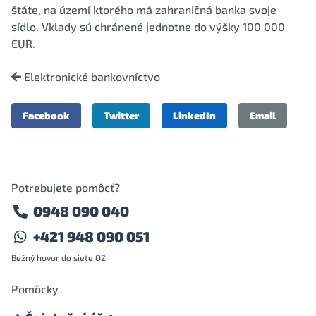
štáte, na území ktorého má zahraničná banka svoje
sídlo. Vklady sú chránené jednotne do výšky 100 000
EUR.
Elektronické bankovníctvo
Facebook
Twitter
LinkedIn
Email
Potrebujete pomôcť?
0948 090 040
+421 948 090 051
Bežný hovor do siete O2
Pomôcky