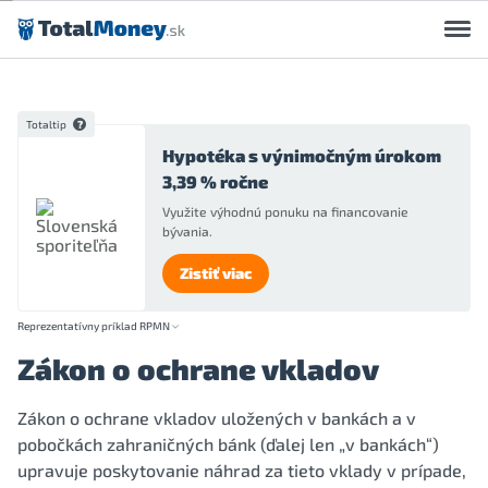
Preskočiť na obsah
Totaltip
Hypotéka s výnimočným úrokom
3,39 % ročne
Využite výhodnú ponuku na financovanie
bývania.
Zistiť viac
Reprezentatívny príklad RPMN
Zákon o ochrane vkladov
Zákon o ochrane vkladov uložených v bankách a v
pobočkách zahraničných bánk (ďalej len „v bankách“)
upravuje poskytovanie náhrad za tieto vklady v prípade,