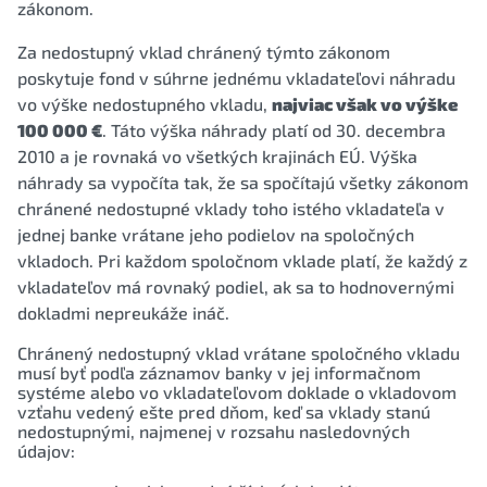
zákonom.
Za nedostupný vklad chránený týmto zákonom
poskytuje fond v súhrne jednému vkladateľovi náhradu
vo výške nedostupného vkladu,
najviac však vo výške
100 000 €
. Táto výška náhrady platí od 30. decembra
2010 a je rovnaká vo všetkých krajinách EÚ. Výška
náhrady sa vypočíta tak, že sa spočítajú všetky zákonom
chránené nedostupné vklady toho istého vkladateľa v
jednej banke vrátane jeho podielov na spoločných
vkladoch. Pri každom spoločnom vklade platí, že každý z
vkladateľov má rovnaký podiel, ak sa to hodnovernými
dokladmi nepreukáže ináč.
Chránený nedostupný vklad vrátane spoločného vkladu
musí byť podľa záznamov banky v jej informačnom
systéme alebo vo vkladateľovom doklade o vkladovom
vzťahu vedený ešte pred dňom, keď sa vklady stanú
nedostupnými, najmenej v rozsahu nasledovných
údajov: