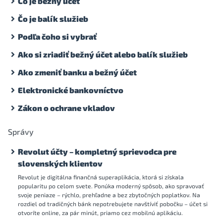
Čo je bežný účet
Čo je balík služieb
Podľa čoho si vybrať
Ako si zriadiť bežný účet alebo balík služieb
Ako zmeniť banku a bežný účet
Elektronické bankovníctvo
Zákon o ochrane vkladov
Správy
Revolut účty – kompletný sprievodca pre
slovenských klientov
Revolut je digitálna finančná superaplikácia, ktorá si získala
popularitu po celom svete. Ponúka moderný spôsob, ako spravovať
svoje peniaze – rýchlo, prehľadne a bez zbytočných poplatkov. Na
rozdiel od tradičných bánk nepotrebujete navštíviť pobočku – účet si
otvoríte online, za pár minút, priamo cez mobilnú aplikáciu.