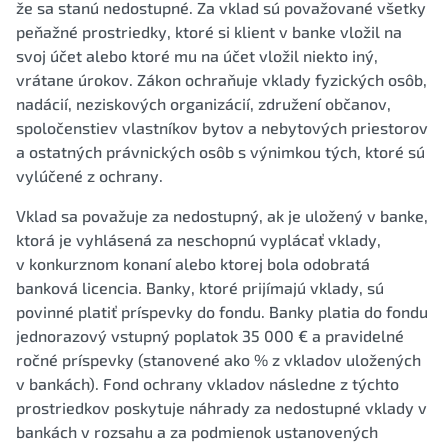
že sa stanú nedostupné. Za vklad sú považované všetky
peňažné prostriedky, ktoré si klient v banke vložil na
svoj účet alebo ktoré mu na účet vložil niekto iný,
vrátane úrokov. Zákon ochraňuje vklady fyzických osôb,
nadácií, neziskových organizácií, združení občanov,
spoločenstiev vlastníkov bytov a nebytových priestorov
a ostatných právnických osôb s výnimkou tých, ktoré sú
vylúčené z ochrany.
Vklad sa považuje za nedostupný, ak je uložený v banke,
ktorá je vyhlásená za neschopnú vyplácať vklady,
v konkurznom konaní alebo ktorej bola odobratá
banková licencia. Banky, ktoré prijímajú vklady, sú
povinné platiť príspevky do fondu. Banky platia do fondu
jednorazový vstupný poplatok 35 000 € a pravidelné
ročné príspevky (stanovené ako % z vkladov uložených
v bankách). Fond ochrany vkladov následne z týchto
prostriedkov poskytuje náhrady za nedostupné vklady v
bankách v rozsahu a za podmienok ustanovených