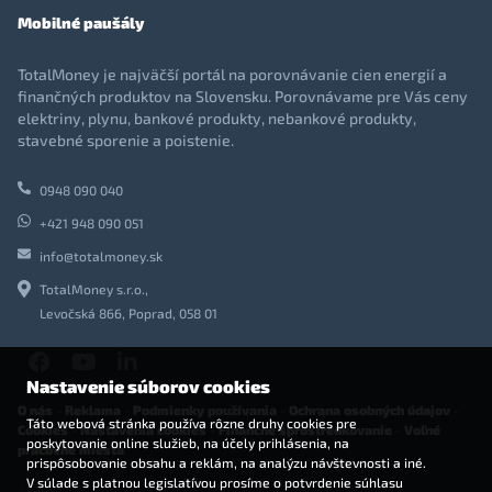
Mobilné paušály
TotalMoney je najväčší portál na porovnávanie cien energií a
finančných produktov na Slovensku. Porovnávame pre Vás ceny
elektriny, plynu, bankové produkty, nebankové produkty,
stavebné sporenie a poistenie.
0948 090 040
+421 948 090 051
info@totalmoney.sk
TotalMoney s.r.o.,
Levočská 866, Poprad, 058 01
Nastavenie súborov cookies
O nás
-
Reklama
-
Podmienky používania
-
Ochrana osobných údajov
-
Táto webová stránka používa rôzne druhy cookies pre
Cookies
-
Nastavenia cookies
-
Finančné sprostredkovanie
-
Voľné
poskytovanie online služieb, na účely prihlásenia, na
pracovné miesta
prispôsobovanie obsahu a reklám, na analýzu návštevnosti a iné.
V súlade s platnou legislatívou prosíme o potvrdenie súhlasu