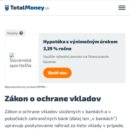
Preskočiť na obsah
Totaltip
Hypotéka s výnimočným úrokom
3,39 % ročne
Využite výhodnú ponuku na financovanie
bývania.
Zistiť viac
Reprezentatívny príklad RPMN
Zákon o ochrane vkladov
Zákon o ochrane vkladov uložených v bankách a v
pobočkách zahraničných bánk (ďalej len „v bankách“)
upravuje poskytovanie náhrad za tieto vklady v prípade,