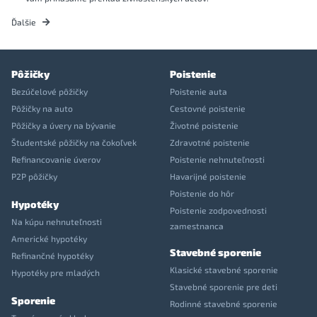
Ďalšie
Pôžičky
Poistenie
Bezúčelové pôžičky
Poistenie auta
Pôžičky na auto
Cestovné poistenie
Pôžičky a úvery na bývanie
Životné poistenie
Študentské pôžičky na čokoľvek
Zdravotné poistenie
Refinancovanie úverov
Poistenie nehnuteľnosti
P2P pôžičky
Havarijné poistenie
Poistenie do hôr
Hypotéky
Poistenie zodpovednosti
Na kúpu nehnuteľnosti
zamestnanca
Americké hypotéky
Stavebné sporenie
Refinančné hypotéky
Klasické stavebné sporenie
Hypotéky pre mladých
Stavebné sporenie pre deti
Sporenie
Rodinné stavebné sporenie