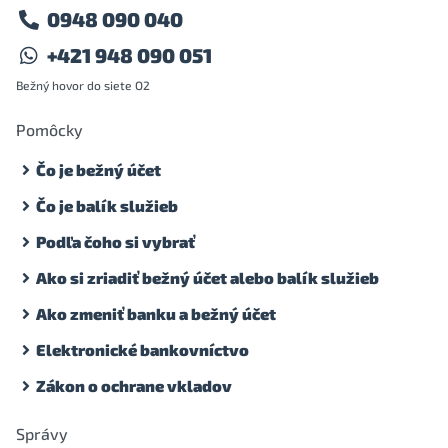
0948 090 040
+421 948 090 051
Bežný hovor do siete O2
Pomôcky
Čo je bežný účet
Čo je balík služieb
Podľa čoho si vybrať
Ako si zriadiť bežný účet alebo balík služieb
Ako zmeniť banku a bežný účet
Elektronické bankovníctvo
Zákon o ochrane vkladov
Správy