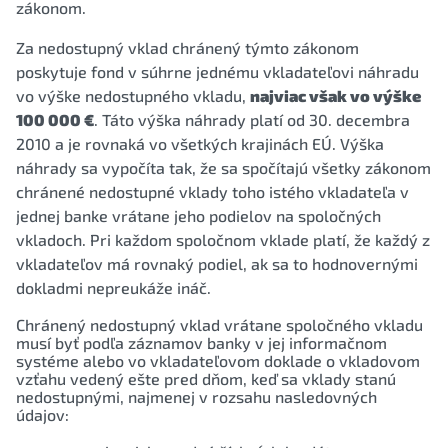
zákonom.
Za nedostupný vklad chránený týmto zákonom
poskytuje fond v súhrne jednému vkladateľovi náhradu
vo výške nedostupného vkladu,
najviac však vo výške
100 000 €
. Táto výška náhrady platí od 30. decembra
2010 a je rovnaká vo všetkých krajinách EÚ. Výška
náhrady sa vypočíta tak, že sa spočítajú všetky zákonom
chránené nedostupné vklady toho istého vkladateľa v
jednej banke vrátane jeho podielov na spoločných
vkladoch. Pri každom spoločnom vklade platí, že každý z
vkladateľov má rovnaký podiel, ak sa to hodnovernými
dokladmi nepreukáže ináč.
Chránený nedostupný vklad vrátane spoločného vkladu
musí byť podľa záznamov banky v jej informačnom
systéme alebo vo vkladateľovom doklade o vkladovom
vzťahu vedený ešte pred dňom, keď sa vklady stanú
nedostupnými, najmenej v rozsahu nasledovných
údajov: