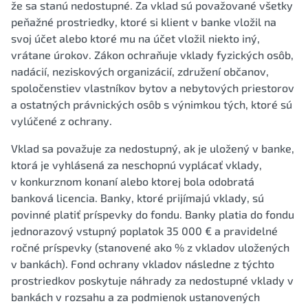
že sa stanú nedostupné. Za vklad sú považované všetky
peňažné prostriedky, ktoré si klient v banke vložil na
svoj účet alebo ktoré mu na účet vložil niekto iný,
vrátane úrokov. Zákon ochraňuje vklady fyzických osôb,
nadácií, neziskových organizácií, združení občanov,
spoločenstiev vlastníkov bytov a nebytových priestorov
a ostatných právnických osôb s výnimkou tých, ktoré sú
vylúčené z ochrany.
Vklad sa považuje za nedostupný, ak je uložený v banke,
ktorá je vyhlásená za neschopnú vyplácať vklady,
v konkurznom konaní alebo ktorej bola odobratá
banková licencia. Banky, ktoré prijímajú vklady, sú
povinné platiť príspevky do fondu. Banky platia do fondu
jednorazový vstupný poplatok 35 000 € a pravidelné
ročné príspevky (stanovené ako % z vkladov uložených
v bankách). Fond ochrany vkladov následne z týchto
prostriedkov poskytuje náhrady za nedostupné vklady v
bankách v rozsahu a za podmienok ustanovených