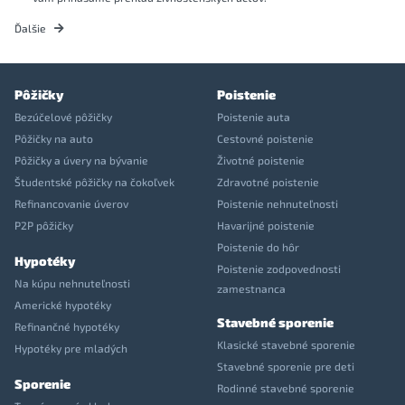
Ďalšie
Pôžičky
Poistenie
Bezúčelové pôžičky
Poistenie auta
Pôžičky na auto
Cestovné poistenie
Pôžičky a úvery na bývanie
Životné poistenie
Študentské pôžičky na čokoľvek
Zdravotné poistenie
Refinancovanie úverov
Poistenie nehnuteľnosti
P2P pôžičky
Havarijné poistenie
Poistenie do hôr
Hypotéky
Poistenie zodpovednosti
Na kúpu nehnuteľnosti
zamestnanca
Americké hypotéky
Stavebné sporenie
Refinančné hypotéky
Klasické stavebné sporenie
Hypotéky pre mladých
Stavebné sporenie pre deti
Sporenie
Rodinné stavebné sporenie