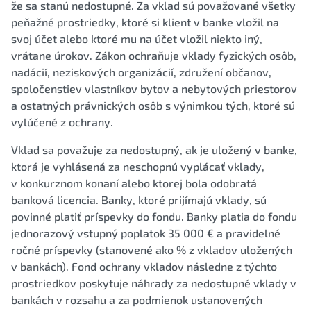
že sa stanú nedostupné. Za vklad sú považované všetky
peňažné prostriedky, ktoré si klient v banke vložil na
svoj účet alebo ktoré mu na účet vložil niekto iný,
vrátane úrokov. Zákon ochraňuje vklady fyzických osôb,
nadácií, neziskových organizácií, združení občanov,
spoločenstiev vlastníkov bytov a nebytových priestorov
a ostatných právnických osôb s výnimkou tých, ktoré sú
vylúčené z ochrany.
Vklad sa považuje za nedostupný, ak je uložený v banke,
ktorá je vyhlásená za neschopnú vyplácať vklady,
v konkurznom konaní alebo ktorej bola odobratá
banková licencia. Banky, ktoré prijímajú vklady, sú
povinné platiť príspevky do fondu. Banky platia do fondu
jednorazový vstupný poplatok 35 000 € a pravidelné
ročné príspevky (stanovené ako % z vkladov uložených
v bankách). Fond ochrany vkladov následne z týchto
prostriedkov poskytuje náhrady za nedostupné vklady v
bankách v rozsahu a za podmienok ustanovených