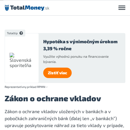
Preskočiť na obsah
Totaltip
Hypotéka s výnimočným úrokom
3,39 % ročne
Využite výhodnú ponuku na financovanie
bývania.
Zistiť viac
Reprezentatívny príklad RPMN
Zákon o ochrane vkladov
Zákon o ochrane vkladov uložených v bankách a v
pobočkách zahraničných bánk (ďalej len „v bankách“)
upravuje poskytovanie náhrad za tieto vklady v prípade,