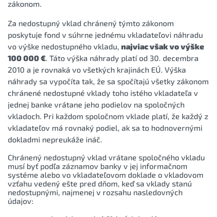
zákonom.
Za nedostupný vklad chránený týmto zákonom
poskytuje fond v súhrne jednému vkladateľovi náhradu
vo výške nedostupného vkladu,
najviac však vo výške
100 000 €
. Táto výška náhrady platí od 30. decembra
2010 a je rovnaká vo všetkých krajinách EÚ. Výška
náhrady sa vypočíta tak, že sa spočítajú všetky zákonom
chránené nedostupné vklady toho istého vkladateľa v
jednej banke vrátane jeho podielov na spoločných
vkladoch. Pri každom spoločnom vklade platí, že každý z
vkladateľov má rovnaký podiel, ak sa to hodnovernými
dokladmi nepreukáže ináč.
Chránený nedostupný vklad vrátane spoločného vkladu
musí byť podľa záznamov banky v jej informačnom
systéme alebo vo vkladateľovom doklade o vkladovom
vzťahu vedený ešte pred dňom, keď sa vklady stanú
nedostupnými, najmenej v rozsahu nasledovných
údajov: