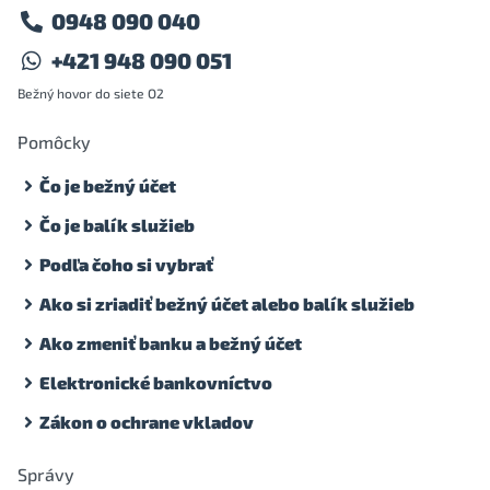
0948 090 040
+421 948 090 051
Bežný hovor do siete O2
Pomôcky
Čo je bežný účet
Čo je balík služieb
Podľa čoho si vybrať
Ako si zriadiť bežný účet alebo balík služieb
Ako zmeniť banku a bežný účet
Elektronické bankovníctvo
Zákon o ochrane vkladov
Správy