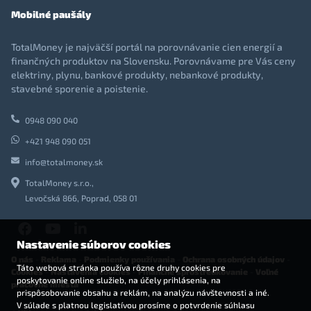
Mobilné paušály
TotalMoney je najväčší portál na porovnávanie cien energií a
finančných produktov na Slovensku. Porovnávame pre Vás ceny
elektriny, plynu, bankové produkty, nebankové produkty,
stavebné sporenie a poistenie.
0948 090 040
+421 948 090 051
info@totalmoney.sk
TotalMoney s.r.o.,
Levočská 866, Poprad, 058 01
Nastavenie súborov cookies
O nás
-
Reklama
-
Podmienky používania
-
Ochrana osobných údajov
-
Táto webová stránka používa rôzne druhy cookies pre
Cookies
-
Nastavenia cookies
-
Finančné sprostredkovanie
-
Voľné
poskytovanie online služieb, na účely prihlásenia, na
pracovné miesta
prispôsobovanie obsahu a reklám, na analýzu návštevnosti a iné.
V súlade s platnou legislatívou prosíme o potvrdenie súhlasu