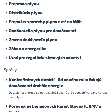
Preprava plynu
Distribúcia plynu
Prepočet spotreby plynu z m³ na kWh
Dodávatelia plynu pre domácnosti
Zmena dodávateľa plynu
Zákon o energetike
Úrad pre reguláciu sieťových odvetví
Správy
Koniec štátnych dotácií - Od nového roka čakajú
domácnosti drahšie energie
Dotácie na energie sa od roku 2025 skončia, čo spôsobí výrazný nárast
cien plynu.
Porovnanie bonusových kariet Slovnaft, OMV a