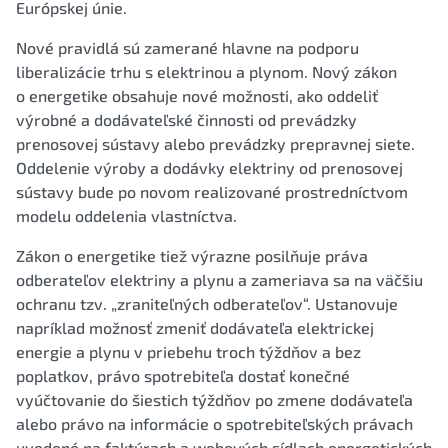
Európskej únie.
Nové pravidlá sú zamerané hlavne na podporu
liberalizácie trhu s elektrinou a plynom. Nový zákon
o energetike obsahuje nové možnosti, ako oddeliť
výrobné a dodávateľské činnosti od prevádzky
prenosovej sústavy alebo prevádzky prepravnej siete.
Oddelenie výroby a dodávky elektriny od prenosovej
sústavy bude po novom realizované prostredníctvom
modelu oddelenia vlastníctva.
Zákon o energetike tiež výrazne posilňuje práva
odberateľov elektriny a plynu a zameriava sa na väčšiu
ochranu tzv. „zraniteľných odberateľov“. Ustanovuje
napríklad možnosť zmeniť dodávateľa elektrickej
energie a plynu v priebehu troch týždňov a bez
poplatkov, právo spotrebiteľa dostať konečné
vyúčtovanie do šiestich týždňov po zmene dodávateľa
alebo právo na informácie o spotrebiteľských právach
uvedené na faktúrach a webových sídlach energetických