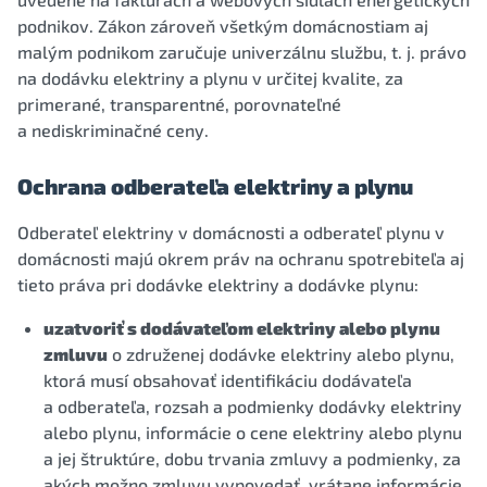
podnikov. Zákon zároveň všetkým domácnostiam aj
malým podnikom zaručuje univerzálnu službu, t. j. právo
na dodávku elektriny a plynu v určitej kvalite, za
primerané, transparentné, porovnateľné
a nediskriminačné ceny.
Ochrana odberateľa elektriny a plynu
Odberateľ elektriny v domácnosti a odberateľ plynu v
domácnosti majú okrem práv na ochranu spotrebiteľa aj
tieto práva pri dodávke elektriny a dodávke plynu:
uzatvoriť s dodávateľom elektriny alebo plynu
zmluvu
o združenej dodávke elektriny alebo plynu,
ktorá musí obsahovať identifikáciu dodávateľa
a odberateľa, rozsah a podmienky dodávky elektriny
alebo plynu, informácie o cene elektriny alebo plynu
a jej štruktúre, dobu trvania zmluvy a podmienky, za
akých možno zmluvu vypovedať, vrátane informácie