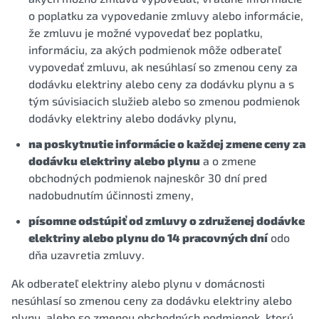
o poplatku za vypovedanie zmluvy alebo informácie,
že zmluvu je možné vypovedať bez poplatku,
informáciu, za akých podmienok môže odberateľ
vypovedať zmluvu, ak nesúhlasí so zmenou ceny za
dodávku elektriny alebo ceny za dodávku plynu a s
tým súvisiacich služieb alebo so zmenou podmienok
dodávky elektriny alebo dodávky plynu,
na poskytnutie informácie o každej zmene ceny za
dodávku elektriny alebo plynu
a o zmene
obchodných podmienok najneskôr 30 dní pred
nadobudnutím účinnosti zmeny,
písomne odstúpiť od zmluvy o združenej dodávke
elektriny alebo plynu do 14 pracovných dní
odo
dňa uzavretia zmluvy.
Ak odberateľ elektriny alebo plynu v domácnosti
nesúhlasí so zmenou ceny za dodávku elektriny alebo
plynu, alebo so zmenou obchodných podmienok, ktorú