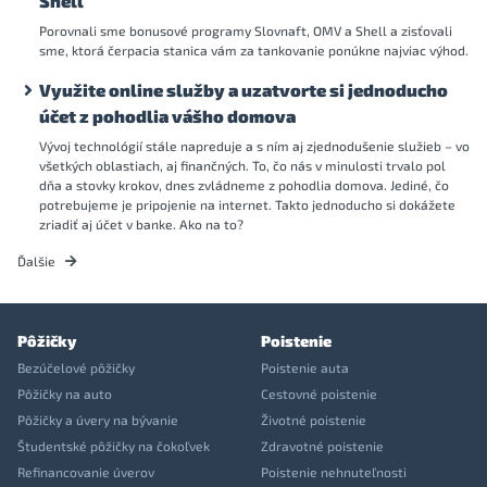
Shell
Porovnali sme bonusové programy Slovnaft, OMV a Shell a zisťovali
sme, ktorá čerpacia stanica vám za tankovanie ponúkne najviac výhod.
Využite online služby a uzatvorte si jednoducho
účet z pohodlia vášho domova
Vývoj technológií stále napreduje a s ním aj zjednodušenie služieb – vo
všetkých oblastiach, aj finančných. To, čo nás v minulosti trvalo pol
dňa a stovky krokov, dnes zvládneme z pohodlia domova. Jediné, čo
potrebujeme je pripojenie na internet. Takto jednoducho si dokážete
zriadiť aj účet v banke. Ako na to?
Ďalšie
Pôžičky
Poistenie
Bezúčelové pôžičky
Poistenie auta
Pôžičky na auto
Cestovné poistenie
Pôžičky a úvery na bývanie
Životné poistenie
Študentské pôžičky na čokoľvek
Zdravotné poistenie
Refinancovanie úverov
Poistenie nehnuteľnosti