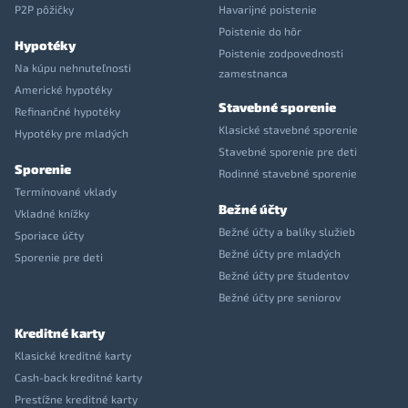
P2P pôžičky
Havarijné poistenie
Poistenie do hôr
Hypotéky
Poistenie zodpovednosti
Na kúpu nehnuteľnosti
zamestnanca
Americké hypotéky
Stavebné sporenie
Refinančné hypotéky
Klasické stavebné sporenie
Hypotéky pre mladých
Stavebné sporenie pre deti
Sporenie
Rodinné stavebné sporenie
Termínované vklady
Bežné účty
Vkladné knížky
Bežné účty a balíky služieb
Sporiace účty
Bežné účty pre mladých
Sporenie pre deti
Bežné účty pre študentov
Bežné účty pre seniorov
Kreditné karty
Klasické kreditné karty
Cash-back kreditné karty
Prestížne kreditné karty