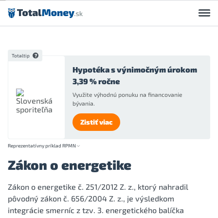
Preskočiť na obsah
Totaltip
Hypotéka s výnimočným úrokom
3,39 % ročne
Využite výhodnú ponuku na financovanie
bývania.
Zistiť viac
Reprezentatívny príklad RPMN
Zákon o energetike
Zákon o energetike č. 251/2012 Z. z., ktorý nahradil
pôvodný zákon č. 656/2004 Z. z., je výsledkom
integrácie smerníc z tzv. 3. energetického balíčka