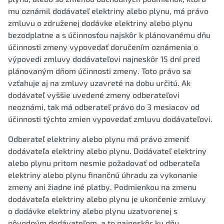
mu oznámil dodávateľ elektriny alebo plynu, má právo
zmluvu o združenej dodávke elektriny alebo plynu
bezodplatne a s účinnosťou najskôr k plánovanému dňu
účinnosti zmeny vypovedať doručením oznámenia o
výpovedi zmluvy dodávateľovi najneskôr 15 dní pred
plánovaným dňom účinnosti zmeny. Toto právo sa
vzťahuje aj na zmluvy uzavreté na dobu určitú. Ak
dodávateľ vyššie uvedené zmeny odberateľovi
neoznámi, tak má odberateľ právo do 3 mesiacov od
účinnosti týchto zmien vypovedať zmluvu dodávateľovi.
Odberateľ elektriny alebo plynu má právo zmeniť
dodávateľa elektriny alebo plynu. Dodávateľ elektriny
alebo plynu pritom nesmie požadovať od odberateľa
elektriny alebo plynu finančnú úhradu za vykonanie
zmeny ani žiadne iné platby. Podmienkou na zmenu
dodávateľa elektriny alebo plynu je ukončenie zmluvy
o dodávke elektriny alebo plynu uzatvorenej s
pôvodným dodávateľom, a to najneskôr ku dňu