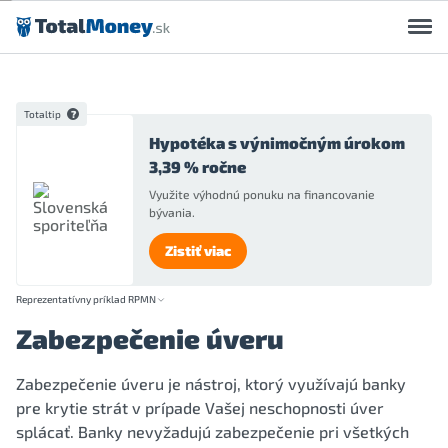
Preskočiť na obsah
Totaltip
Hypotéka s výnimočným úrokom
3,39 % ročne
Využite výhodnú ponuku na financovanie
bývania.
Zistiť viac
Reprezentatívny príklad RPMN
Zabezpečenie úveru
Zabezpečenie úveru je nástroj, ktorý využívajú banky
pre krytie strát v prípade Vašej neschopnosti úver
splácať. Banky nevyžadujú zabezpečenie pri všetkých