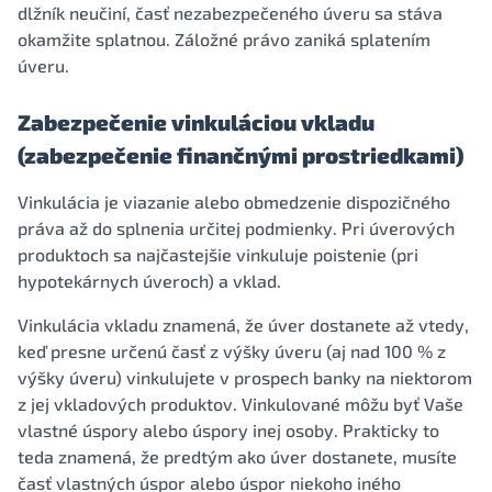
dlžník neučiní, časť nezabezpečeného úveru sa stáva
okamžite splatnou. Záložné právo zaniká splatením
úveru.
Zabezpečenie vinkuláciou vkladu
(zabezpečenie finančnými prostriedkami)
Vinkulácia je viazanie alebo obmedzenie dispozičného
práva až do splnenia určitej podmienky. Pri úverových
produktoch sa najčastejšie vinkuluje poistenie (pri
hypotekárnych úveroch) a vklad.
Vinkulácia vkladu znamená, že úver dostanete až vtedy,
keď presne určenú časť z výšky úveru (aj nad 100 % z
výšky úveru) vinkulujete v prospech banky na niektorom
z jej vkladových produktov. Vinkulované môžu byť Vaše
vlastné úspory alebo úspory inej osoby. Prakticky to
teda znamená, že predtým ako úver dostanete, musíte
časť vlastných úspor alebo úspor niekoho iného