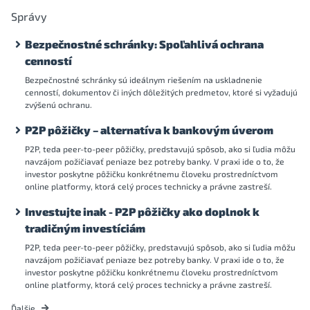
Správy
Bezpečnostné schránky: Spoľahlivá ochrana
cenností
Bezpečnostné schránky sú ideálnym riešením na uskladnenie
cenností, dokumentov či iných dôležitých predmetov, ktoré si vyžadujú
zvýšenú ochranu.
P2P pôžičky – alternatíva k bankovým úverom
P2P, teda peer-to-peer pôžičky, predstavujú spôsob, ako si ľudia môžu
navzájom požičiavať peniaze bez potreby banky. V praxi ide o to, že
investor poskytne pôžičku konkrétnemu človeku prostredníctvom
online platformy, ktorá celý proces technicky a právne zastreší.
Investujte inak - P2P pôžičky ako doplnok k
tradičným investíciám
P2P, teda peer-to-peer pôžičky, predstavujú spôsob, ako si ľudia môžu
navzájom požičiavať peniaze bez potreby banky. V praxi ide o to, že
investor poskytne pôžičku konkrétnemu človeku prostredníctvom
online platformy, ktorá celý proces technicky a právne zastreší.
Ďalšie