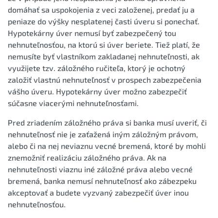
domáhať sa uspokojenia z veci založenej, predať ju a
peniaze do výšky nesplatenej časti úveru si ponechať.
Hypotekárny úver nemusí byť zabezpečený tou
nehnuteľnosťou, na ktorú si úver beriete. Tiež platí, že
nemusíte byť vlastníkom zakladanej nehnuteľnosti, ak
využijete tzv. záložného ručiteľa, ktorý je ochotný
založiť vlastnú nehnuteľnosť v prospech zabezpečenia
vášho úveru. Hypotekárny úver možno zabezpečiť
súčasne viacerými nehnuteľnosťami.
Pred zriadením záložného práva si banka musí uveriť, či
nehnuteľnosť nie je zaťažená iným záložným právom,
alebo či na nej neviaznu vecné bremená, ktoré by mohli
znemožniť realizáciu záložného práva. Ak na
nehnuteľnosti viaznu iné záložné práva alebo vecné
bremená, banka nemusí nehnuteľnosť ako zábezpeku
akceptovať a budete vyzvaný zabezpečiť úver inou
nehnuteľnosťou.