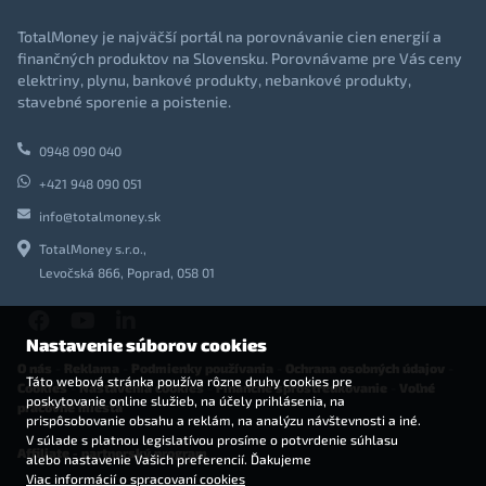
TotalMoney je najväčší portál na porovnávanie cien energií a
finančných produktov na Slovensku. Porovnávame pre Vás ceny
elektriny, plynu, bankové produkty, nebankové produkty,
stavebné sporenie a poistenie.
0948 090 040
+421 948 090 051
info@totalmoney.sk
TotalMoney s.r.o.,
Levočská 866, Poprad, 058 01
Nastavenie súborov cookies
O nás
-
Reklama
-
Podmienky používania
-
Ochrana osobných údajov
-
Táto webová stránka používa rôzne druhy cookies pre
Cookies
-
Nastavenia cookies
-
Finančné sprostredkovanie
-
Voľné
poskytovanie online služieb, na účely prihlásenia, na
pracovné miesta
prispôsobovanie obsahu a reklám, na analýzu návštevnosti a iné.
V súlade s platnou legislatívou prosíme o potvrdenie súhlasu
Affiliate - partnerský program
alebo nastavenie Vašich preferencií. Ďakujeme
Viac informácií o spracovaní cookies