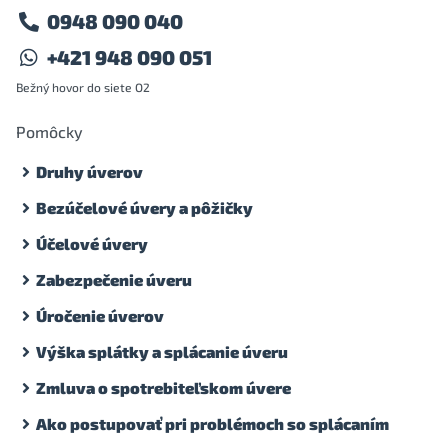
0948 090 040
+421 948 090 051
Bežný hovor do siete O2
Pomôcky
Druhy úverov
Bezúčelové úvery a pôžičky
Účelové úvery
Zabezpečenie úveru
Úročenie úverov
Výška splátky a splácanie úveru
Zmluva o spotrebiteľskom úvere
Ako postupovať pri problémoch so splácaním