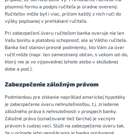
písomnú formu a podpis ručiteľa je úradne overený.
Ručiteľov môže byť i viac, pričom každý z nich ručí do
výšky popísanej v prehlásení ručiteľa.
Pri zabezpečení úveru ručiteľom banka overuje nie len
Vašu bonitu a platobnú schopnosť, ale aj Vášho ručiteľa.
Banka tiež stanoví presné podmienky, kto Vám za úver
ručiť môže (napr. len zamestnaný občan, s vekom od-do,
ktorý nie je vo výpovednej lehote alebo v skúšobnej
dobe a pod.).
Zabezpečenie záložným právom
Podmienkou pre získanie napríklad americkej hypotéky
je zabezpečenie úveru nehnuteľnosťou, t.j. zriadenie
záložného práva k nehnuteľnosti v prospech banky.
Záložné právo (označované tiež ťarcha) je vecným
právom k cudzej veci. Slúži na zabezpečenie úveru tak,
že v prípade jeho nesplácania je banka oprávnená