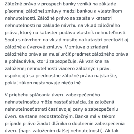
Záložné právo v prospech banky vzniká na základe
písomnej záložnej zmluvy medzi bankou a vlastníkom
nehnuteľnosti. Záložné právo sa zapíše v katastri
nehnuteľností na základe návrhu na vklad záložného
práva, ktorý na kataster podáva vlastník nehnuteľnosti.
Spolu s návrhom na vklad musíte na katastri predložiť aj
záložné a úverové zmluvy. V zmluve o zriadení
záložného práva sa musí určiť predmet záložného práva
a pohľadávka, ktorú zabezpečuje. Ak vznikne na
založenej nehnuteľnosti viacero záložných práv,
uspokojujú sa prednostne záložné práva najstaršie,
pokiaľ zákon nestanovuje niečo iné.
V priebehu splácania úveru zabezpečeného
nehnuteľnosťou môže nastať situácia, že založená
nehnuteľnosť stratí časť svojej ceny a zabezpečeniu
úveru sa stane nedostatočným. Banka má v takom
prípade právo žiadať dlžníka o doplnenie zabezpečenia
úveru (napr. založením ďalšej nehnuteľnosti). Ak tak