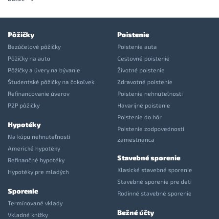
Pôžičky
Poistenie
Bezúčelové pôžičky
Poistenie auta
Pôžičky na auto
Cestovné poistenie
Pôžičky a úvery na bývanie
Životné poistenie
Študentské pôžičky na čokoľvek
Zdravotné poistenie
Refinancovanie úverov
Poistenie nehnuteľnosti
P2P pôžičky
Havarijné poistenie
Poistenie do hôr
Hypotéky
Poistenie zodpovednosti
Na kúpu nehnuteľnosti
zamestnanca
Americké hypotéky
Stavebné sporenie
Refinančné hypotéky
Klasické stavebné sporenie
Hypotéky pre mladých
Stavebné sporenie pre deti
Sporenie
Rodinné stavebné sporenie
Termínované vklady
Bežné účty
Vkladné knížky