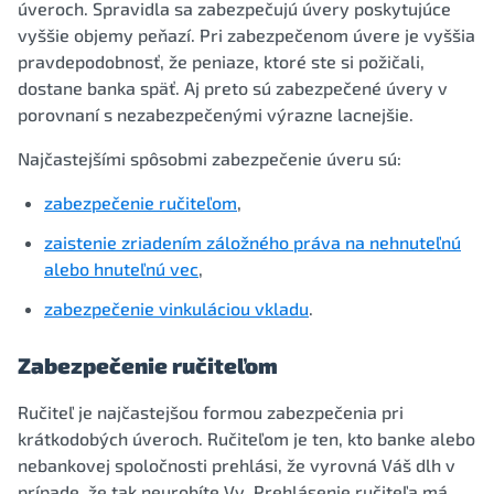
úveroch. Spravidla sa zabezpečujú úvery poskytujúce
vyššie objemy peňazí. Pri zabezpečenom úvere je vyššia
pravdepodobnosť, že peniaze, ktoré ste si požičali,
dostane banka späť. Aj preto sú zabezpečené úvery v
porovnaní s nezabezpečenými výrazne lacnejšie.
Najčastejšími spôsobmi zabezpečenie úveru sú:
zabezpečenie ručiteľom
,
zaistenie zriadením záložného práva na nehnuteľnú
alebo hnuteľnú vec
,
zabezpečenie vinkuláciou vkladu
.
Zabezpečenie ručiteľom
Ručiteľ je najčastejšou formou zabezpečenia pri
krátkodobých úveroch. Ručiteľom je ten, kto banke alebo
nebankovej spoločnosti prehlási, že vyrovná Váš dlh v
prípade, že tak neurobíte Vy. Prehlásenie ručiteľa má