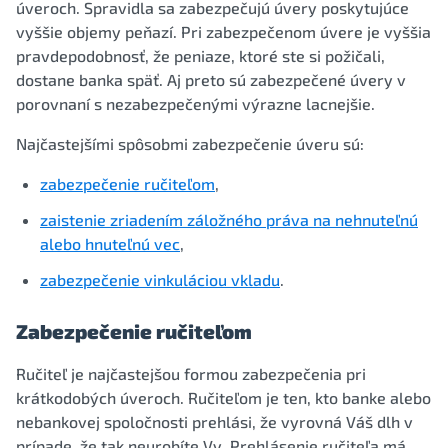
úveroch. Spravidla sa zabezpečujú úvery poskytujúce
vyššie objemy peňazí. Pri zabezpečenom úvere je vyššia
pravdepodobnosť, že peniaze, ktoré ste si požičali,
dostane banka späť. Aj preto sú zabezpečené úvery v
porovnaní s nezabezpečenými výrazne lacnejšie.
Najčastejšími spôsobmi zabezpečenie úveru sú:
zabezpečenie ručiteľom
,
zaistenie zriadením záložného práva na nehnuteľnú
alebo hnuteľnú vec
,
zabezpečenie vinkuláciou vkladu
.
Zabezpečenie ručiteľom
Ručiteľ je najčastejšou formou zabezpečenia pri
krátkodobých úveroch. Ručiteľom je ten, kto banke alebo
nebankovej spoločnosti prehlási, že vyrovná Váš dlh v
prípade, že tak neurobíte Vy. Prehlásenie ručiteľa má