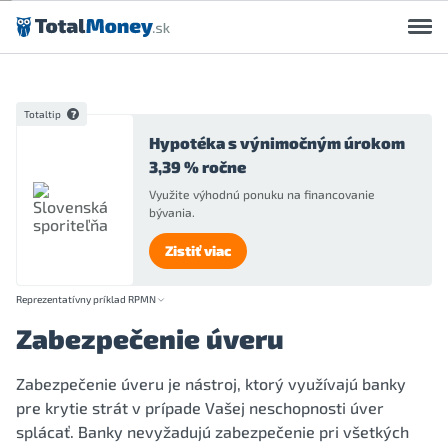
Preskočiť na obsah
Totaltip
Hypotéka s výnimočným úrokom
3,39 % ročne
Využite výhodnú ponuku na financovanie
bývania.
Zistiť viac
Reprezentatívny príklad RPMN
Zabezpečenie úveru
Zabezpečenie úveru je nástroj, ktorý využívajú banky
pre krytie strát v prípade Vašej neschopnosti úver
splácať. Banky nevyžadujú zabezpečenie pri všetkých