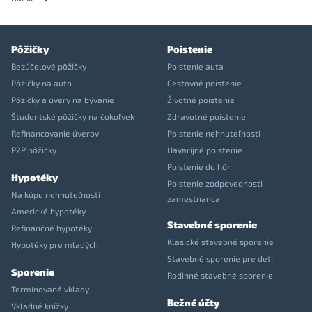
Pôžičky
Poistenie
Bezúčelové pôžičky
Poistenie auta
Pôžičky na auto
Cestovné poistenie
Pôžičky a úvery na bývanie
Životné poistenie
Študentské pôžičky na čokoľvek
Zdravotné poistenie
Refinancovanie úverov
Poistenie nehnuteľnosti
P2P pôžičky
Havarijné poistenie
Poistenie do hôr
Hypotéky
Poistenie zodpovednosti
Na kúpu nehnuteľnosti
zamestnanca
Americké hypotéky
Stavebné sporenie
Refinančné hypotéky
Klasické stavebné sporenie
Hypotéky pre mladých
Stavebné sporenie pre deti
Sporenie
Rodinné stavebné sporenie
Termínované vklady
Bežné účty
Vkladné knížky