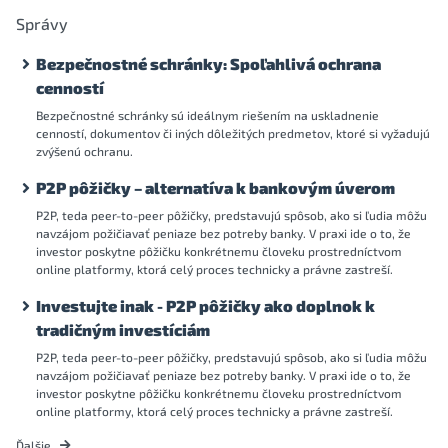
Správy
Bezpečnostné schránky: Spoľahlivá ochrana
cenností
Bezpečnostné schránky sú ideálnym riešením na uskladnenie
cenností, dokumentov či iných dôležitých predmetov, ktoré si vyžadujú
zvýšenú ochranu.
P2P pôžičky – alternatíva k bankovým úverom
P2P, teda peer-to-peer pôžičky, predstavujú spôsob, ako si ľudia môžu
navzájom požičiavať peniaze bez potreby banky. V praxi ide o to, že
investor poskytne pôžičku konkrétnemu človeku prostredníctvom
online platformy, ktorá celý proces technicky a právne zastreší.
Investujte inak - P2P pôžičky ako doplnok k
tradičným investíciám
P2P, teda peer-to-peer pôžičky, predstavujú spôsob, ako si ľudia môžu
navzájom požičiavať peniaze bez potreby banky. V praxi ide o to, že
investor poskytne pôžičku konkrétnemu človeku prostredníctvom
online platformy, ktorá celý proces technicky a právne zastreší.
Ďalšie