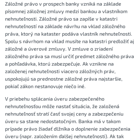
Záložné právo v prospech banky vzniká na základe
písomnej záložnej zmluvy medzi bankou a vlastníkom
nehnuteľnosti. Záložné právo sa zapíše v katastri
nehnuteľností na základe návrhu na vklad záložného
práva, ktorý na kataster podáva vlastník nehnuteľnosti.
Spolu s návrhom na vklad musíte na katastri predložiť aj
záložné a úverové zmluvy. V zmluve o zriadení
záložného práva sa musí určiť predmet záložného práva
a pohľadávka, ktorú zabezpečuje. Ak vznikne na
založenej nehnuteľnosti viacero záložných práv,
uspokojujú sa prednostne záložné práva najstaršie,
pokiaľ zákon nestanovuje niečo iné.
V priebehu splácania úveru zabezpečeného
nehnuteľnosťou môže nastať situácia, že založená
nehnuteľnosť stratí časť svojej ceny a zabezpečeniu
úveru sa stane nedostatočným. Banka má v takom
prípade právo žiadať dlžníka o doplnenie zabezpečenia
úveru (napr. založením ďalšej nehnuteľnosti). Ak tak