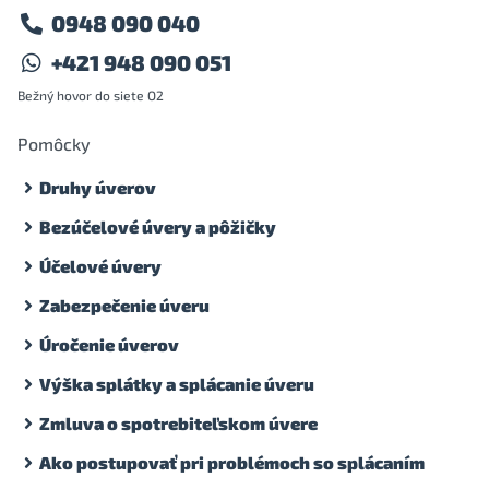
0948 090 040
+421 948 090 051
Bežný hovor do siete O2
Pomôcky
Druhy úverov
Bezúčelové úvery a pôžičky
Účelové úvery
Zabezpečenie úveru
Úročenie úverov
Výška splátky a splácanie úveru
Zmluva o spotrebiteľskom úvere
Ako postupovať pri problémoch so splácaním