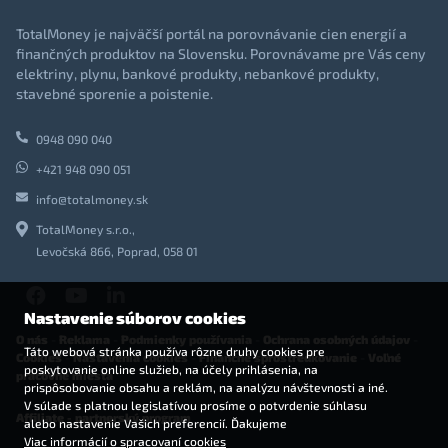
TotalMoney je najväčší portál na porovnávanie cien energií a
finančných produktov na Slovensku. Porovnávame pre Vás ceny
elektriny, plynu, bankové produkty, nebankové produkty,
stavebné sporenie a poistenie.
0948 090 040
+421 948 090 051
info@totalmoney.sk
TotalMoney s.r.o.,
Levočská 866, Poprad, 058 01
Nastavenie súborov cookies
O nás
-
Reklama
-
Podmienky používania
-
Ochrana osobných údajov
-
Táto webová stránka používa rôzne druhy cookies pre
Cookies
-
Nastavenia cookies
-
Finančné sprostredkovanie
-
Voľné
poskytovanie online služieb, na účely prihlásenia, na
pracovné miesta
prispôsobovanie obsahu a reklám, na analýzu návštevnosti a iné.
V súlade s platnou legislatívou prosíme o potvrdenie súhlasu
Affiliate - partnerský program
alebo nastavenie Vašich preferencií. Ďakujeme
Viac informácií o spracovaní cookies