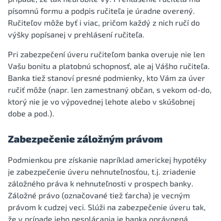
písomnú formu a podpis ručiteľa je úradne overený.
Ručiteľov môže byť i viac, pričom každý z nich ručí do
výšky popísanej v prehlásení ručiteľa.
Pri zabezpečení úveru ručiteľom banka overuje nie len
Vašu bonitu a platobnú schopnosť, ale aj Vášho ručiteľa.
Banka tiež stanoví presné podmienky, kto Vám za úver
ručiť môže (napr. len zamestnaný občan, s vekom od-do,
ktorý nie je vo výpovednej lehote alebo v skúšobnej
dobe a pod.).
Zabezpečenie záložným právom
Podmienkou pre získanie napríklad americkej hypotéky
je zabezpečenie úveru nehnuteľnosťou, t.j. zriadenie
záložného práva k nehnuteľnosti v prospech banky.
Záložné právo (označované tiež ťarcha) je vecným
právom k cudzej veci. Slúži na zabezpečenie úveru tak,
že v prípade jeho nesplácania je banka oprávnená