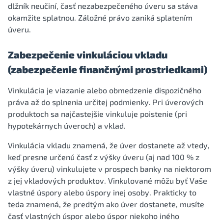
dlžník neučiní, časť nezabezpečeného úveru sa stáva
okamžite splatnou. Záložné právo zaniká splatením
úveru.
Zabezpečenie vinkuláciou vkladu
(zabezpečenie finančnými prostriedkami)
Vinkulácia je viazanie alebo obmedzenie dispozičného
práva až do splnenia určitej podmienky. Pri úverových
produktoch sa najčastejšie vinkuluje poistenie (pri
hypotekárnych úveroch) a vklad.
Vinkulácia vkladu znamená, že úver dostanete až vtedy,
keď presne určenú časť z výšky úveru (aj nad 100 % z
výšky úveru) vinkulujete v prospech banky na niektorom
z jej vkladových produktov. Vinkulované môžu byť Vaše
vlastné úspory alebo úspory inej osoby. Prakticky to
teda znamená, že predtým ako úver dostanete, musíte
časť vlastných úspor alebo úspor niekoho iného