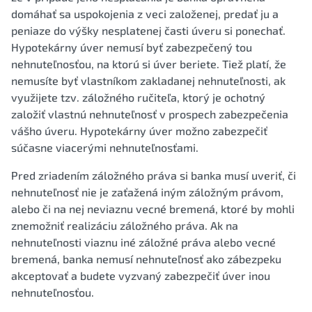
domáhať sa uspokojenia z veci založenej, predať ju a
peniaze do výšky nesplatenej časti úveru si ponechať.
Hypotekárny úver nemusí byť zabezpečený tou
nehnuteľnosťou, na ktorú si úver beriete. Tiež platí, že
nemusíte byť vlastníkom zakladanej nehnuteľnosti, ak
využijete tzv. záložného ručiteľa, ktorý je ochotný
založiť vlastnú nehnuteľnosť v prospech zabezpečenia
vášho úveru. Hypotekárny úver možno zabezpečiť
súčasne viacerými nehnuteľnosťami.
Pred zriadením záložného práva si banka musí uveriť, či
nehnuteľnosť nie je zaťažená iným záložným právom,
alebo či na nej neviaznu vecné bremená, ktoré by mohli
znemožniť realizáciu záložného práva. Ak na
nehnuteľnosti viaznu iné záložné práva alebo vecné
bremená, banka nemusí nehnuteľnosť ako zábezpeku
akceptovať a budete vyzvaný zabezpečiť úver inou
nehnuteľnosťou.