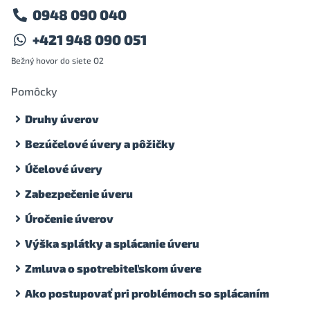
0948 090 040
+421 948 090 051
Bežný hovor do siete O2
Pomôcky
Druhy úverov
Bezúčelové úvery a pôžičky
Účelové úvery
Zabezpečenie úveru
Úročenie úverov
Výška splátky a splácanie úveru
Zmluva o spotrebiteľskom úvere
Ako postupovať pri problémoch so splácaním