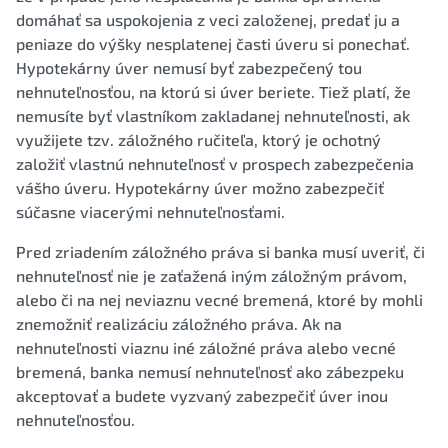
domáhať sa uspokojenia z veci založenej, predať ju a
peniaze do výšky nesplatenej časti úveru si ponechať.
Hypotekárny úver nemusí byť zabezpečený tou
nehnuteľnosťou, na ktorú si úver beriete. Tiež platí, že
nemusíte byť vlastníkom zakladanej nehnuteľnosti, ak
využijete tzv. záložného ručiteľa, ktorý je ochotný
založiť vlastnú nehnuteľnosť v prospech zabezpečenia
vášho úveru. Hypotekárny úver možno zabezpečiť
súčasne viacerými nehnuteľnosťami.
Pred zriadením záložného práva si banka musí uveriť, či
nehnuteľnosť nie je zaťažená iným záložným právom,
alebo či na nej neviaznu vecné bremená, ktoré by mohli
znemožniť realizáciu záložného práva. Ak na
nehnuteľnosti viaznu iné záložné práva alebo vecné
bremená, banka nemusí nehnuteľnosť ako zábezpeku
akceptovať a budete vyzvaný zabezpečiť úver inou
nehnuteľnosťou.