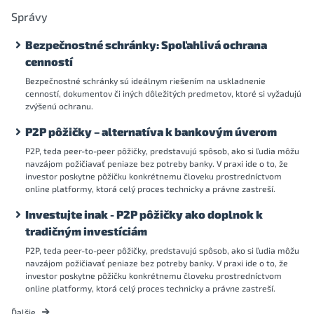
Správy
Bezpečnostné schránky: Spoľahlivá ochrana
cenností
Bezpečnostné schránky sú ideálnym riešením na uskladnenie
cenností, dokumentov či iných dôležitých predmetov, ktoré si vyžadujú
zvýšenú ochranu.
P2P pôžičky – alternatíva k bankovým úverom
P2P, teda peer-to-peer pôžičky, predstavujú spôsob, ako si ľudia môžu
navzájom požičiavať peniaze bez potreby banky. V praxi ide o to, že
investor poskytne pôžičku konkrétnemu človeku prostredníctvom
online platformy, ktorá celý proces technicky a právne zastreší.
Investujte inak - P2P pôžičky ako doplnok k
tradičným investíciám
P2P, teda peer-to-peer pôžičky, predstavujú spôsob, ako si ľudia môžu
navzájom požičiavať peniaze bez potreby banky. V praxi ide o to, že
investor poskytne pôžičku konkrétnemu človeku prostredníctvom
online platformy, ktorá celý proces technicky a právne zastreší.
Ďalšie