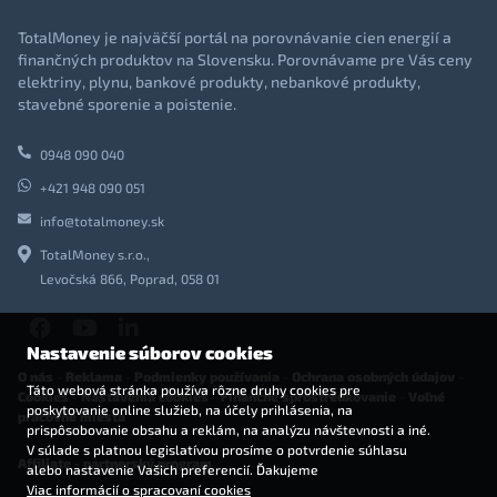
TotalMoney je najväčší portál na porovnávanie cien energií a
finančných produktov na Slovensku. Porovnávame pre Vás ceny
elektriny, plynu, bankové produkty, nebankové produkty,
stavebné sporenie a poistenie.
0948 090 040
+421 948 090 051
info@totalmoney.sk
TotalMoney s.r.o.,
Levočská 866, Poprad, 058 01
Nastavenie súborov cookies
O nás
-
Reklama
-
Podmienky používania
-
Ochrana osobných údajov
-
Táto webová stránka používa rôzne druhy cookies pre
Cookies
-
Nastavenia cookies
-
Finančné sprostredkovanie
-
Voľné
poskytovanie online služieb, na účely prihlásenia, na
pracovné miesta
prispôsobovanie obsahu a reklám, na analýzu návštevnosti a iné.
V súlade s platnou legislatívou prosíme o potvrdenie súhlasu
Affiliate - partnerský program
alebo nastavenie Vašich preferencií. Ďakujeme
Viac informácií o spracovaní cookies