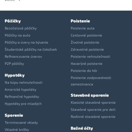
Pôžičky
Poistenie
Bezúčelové pôžičky
Poistenie auta
Pôžičky na auto
Cestovné poistenie
Pôžičky a úvery na bývanie
Životné poistenie
Študentské pôžičky na čokoľvek
Zdravotné poistenie
Refinancovanie úverov
Poistenie nehnuteľnosti
P2P pôžičky
Havarijné poistenie
Poistenie do hôr
Hypotéky
Poistenie zodpovednosti
Na kúpu nehnuteľnosti
zamestnanca
Americké hypotéky
Stavebné sporenie
Refinančné hypotéky
Klasické stavebné sporenie
Hypotéky pre mladých
Stavebné sporenie pre deti
Sporenie
Rodinné stavebné sporenie
Termínované vklady
Bežné účty
Vkladné knížky