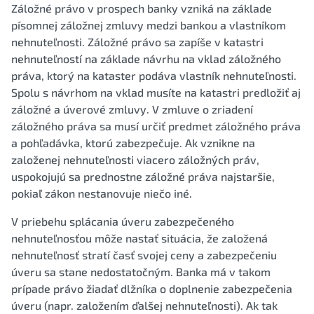
Záložné právo v prospech banky vzniká na základe
písomnej záložnej zmluvy medzi bankou a vlastníkom
nehnuteľnosti. Záložné právo sa zapíše v katastri
nehnuteľností na základe návrhu na vklad záložného
práva, ktorý na kataster podáva vlastník nehnuteľnosti.
Spolu s návrhom na vklad musíte na katastri predložiť aj
záložné a úverové zmluvy. V zmluve o zriadení
záložného práva sa musí určiť predmet záložného práva
a pohľadávka, ktorú zabezpečuje. Ak vznikne na
založenej nehnuteľnosti viacero záložných práv,
uspokojujú sa prednostne záložné práva najstaršie,
pokiaľ zákon nestanovuje niečo iné.
V priebehu splácania úveru zabezpečeného
nehnuteľnosťou môže nastať situácia, že založená
nehnuteľnosť stratí časť svojej ceny a zabezpečeniu
úveru sa stane nedostatočným. Banka má v takom
prípade právo žiadať dlžníka o doplnenie zabezpečenia
úveru (napr. založením ďalšej nehnuteľnosti). Ak tak