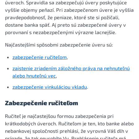
úveroch. Spravidla sa zabezpečujú úvery poskytujúce
vyššie objemy peňazí. Pri zabezpečenom úvere je vyššia
pravdepodobnosť, že peniaze, ktoré ste si požičali,
dostane banka späť. Aj preto sú zabezpečené úvery v
porovnaní s nezabezpečenými výrazne lacnejšie.
Najčastejšími spôsobmi zabezpečenie úveru sú:
zabezpečenie ručiteľom
,
zaistenie zriadením záložného práva na nehnuteľnú
alebo hnuteľnú vec
,
zabezpečenie vinkuláciou vkladu
.
Zabezpečenie ručiteľom
Ručiteľ je najčastejšou formou zabezpečenia pri
krátkodobých úveroch. Ručiteľom je ten, kto banke alebo
nebankovej spoločnosti prehlási, že vyrovná Váš dlh v
prípade, že tak neurobíte Vy. Prehlásenie ručiteľa má