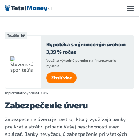
Preskočiť na obsah
Totaltip
Hypotéka s výnimočným úrokom
3,39 % ročne
Využite výhodnú ponuku na financovanie
bývania.
Zistiť viac
Reprezentatívny príklad RPMN
Zabezpečenie úveru
Zabezpečenie úveru je nástroj, ktorý využívajú banky
pre krytie strát v prípade Vašej neschopnosti úver
splácať. Banky nevyžadujú zabezpečenie pri všetkých