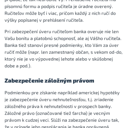
písomnú formu a podpis ručiteľa je úradne overený.
Ručiteľov môže byť i viac, pričom každý z nich ručí do
výšky popísanej v prehlásení ručiteľa.
Pri zabezpečení úveru ručiteľom banka overuje nie len
Vašu bonitu a platobnú schopnosť, ale aj Vášho ručiteľa.
Banka tiež stanoví presné podmienky, kto Vám za úver
ručiť môže (napr. len zamestnaný občan, s vekom od-do,
ktorý nie je vo výpovednej lehote alebo v skúšobnej
dobe a pod.).
Zabezpečenie záložným právom
Podmienkou pre získanie napríklad americkej hypotéky
je zabezpečenie úveru nehnuteľnosťou, t.j. zriadenie
záložného práva k nehnuteľnosti v prospech banky.
Záložné právo (označované tiež ťarcha) je vecným
právom k cudzej veci. Slúži na zabezpečenie úveru tak,
že v prípade jeho nesplácania je banka oprávnená