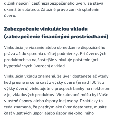
dlžník neučiní, časť nezabezpečeného úveru sa stáva
okamžite splatnou. Záložné právo zaniká splatením
úveru.
Zabezpečenie vinkuláciou vkladu
(zabezpečenie finančnými prostriedkami)
Vinkulácia je viazanie alebo obmedzenie dispozičného
práva až do splnenia určitej podmienky. Pri úverových
produktoch sa najčastejšie vinkuluje poistenie (pri
hypotekárnych úveroch) a vklad.
Vinkulácia vkladu znamená, že úver dostanete až vtedy,
keď presne určenú časť z výšky úveru (aj nad 100 % z
výšky úveru) vinkulujete v prospech banky na niektorom
z jej vkladových produktov. Vinkulované môžu byť Vaše
vlastné úspory alebo úspory inej osoby. Prakticky to
teda znamená, že predtým ako úver dostanete, musíte
časť vlastných úspor alebo úspor niekoho iného