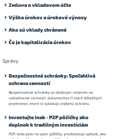
Zmluva o vkladovom účte
Výška úrokov a úrokové výnosy
Ako sú vklady chránené
Čo je kapitalizácia úrokov
Správy
Bezpečnostné schránky: Spoľahlivá
ochrana cenností
Bezpečnostné schránky sú ideálnym riešením na
uskladnenie cenností, dokumentov či iných dôležitých
predmetov, ktoré si vyžadujú zvýšenú ochranu.
Investujte inak - P2P pôžičky ako
doplnok k tradičným investíciám
P2P, teda peer-to-peer pôžičky, predstavujú spôsob, ako