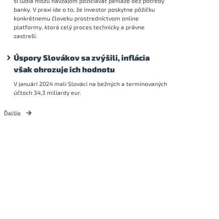
si ľudia môžu navzájom požičiavať peniaze bez potreby
banky. V praxi ide o to, že investor poskytne pôžičku
konkrétnemu človeku prostredníctvom online
platformy, ktorá celý proces technicky a právne
zastreší.
Úspory Slovákov sa zvýšili, inflácia
však ohrozuje ich hodnotu
V januári 2024 mali Slováci na bežných a termínovaných
účtoch 34,3 miliardy eur.
Ďalšie