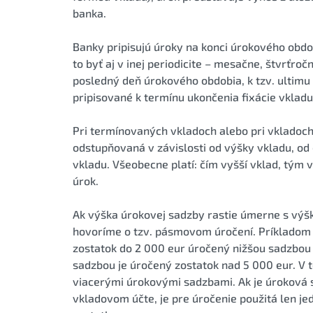
banka.
Banky pripisujú úroky na konci úrokového obdo
to byť aj v inej periodicite – mesačne, štvrťro
posledný deň úrokového obdobia, k tzv. ultimu
pripisované k termínu ukončenia fixácie vkladu
Pri termínovaných vkladoch alebo pri vkladoc
odstupňovaná v závislosti od výšky vkladu, od
vkladu. Všeobecne platí: čím vyšší vklad, tým 
úrok.
Ak výška úrokovej sadzby rastie úmerne s výšk
hovoríme o tzv. pásmovom úročení. Príkladom 
zostatok do 2 000 eur úročený nižšou sadzbou
sadzbou je úročený zostatok nad 5 000 eur. V
viacerými úrokovými sadzbami. Ak je úroková 
vkladovom účte, je pre úročenie použitá len je