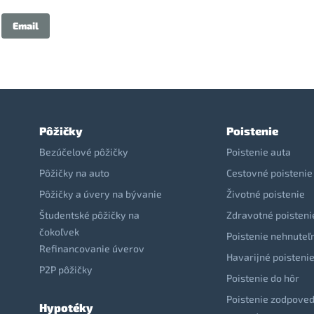
Email
Pôžičky
Poistenie
Bezúčelové pôžičky
Poistenie auta
Pôžičky na auto
Cestovné poistenie
Pôžičky a úvery na bývanie
Životné poistenie
Študentské pôžičky na
Zdravotné poisteni
čokoľvek
Poistenie nehnuteľ
Refinancovanie úverov
Havarijné poisteni
P2P pôžičky
Poistenie do hôr
Poistenie zodpoved
Hypotéky