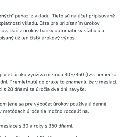
ých“ peňazí z vkladu. Tieto sú na účet pripisované
platnosti vkladu. Ešte pre pripísaním úrokov
sov. Daň z úrokov banky automaticky sťahujú a
písaný už len čistý úrokový výnos.
ýpočet úroku využíva metóda 30E/360 (tzv. nemecká
 dní. Premietnuté do praxe to znamená, že v mesiaci,
ci s 28 dňami sa úročia dva dni navyše.
skom jene sa pre výpočet úrokov používajú denné
 v metódach úročenia možno rozdeliť na:
esiace s 30 a roky s 360 dňami,