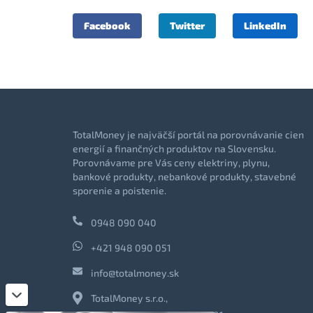
Facebook
Twitter
LinkedIn
TotalMoney je najväčší portál na porovnávanie cien
energií a finančných produktov na Slovensku.
Porovnávame pre Vás ceny elektriny, plynu,
bankové produkty, nebankové produkty, stavebné
sporenie a poistenie.
0948 090 040
+421 948 090 051
info@totalmoney.sk
TotalMoney s.r.o.,