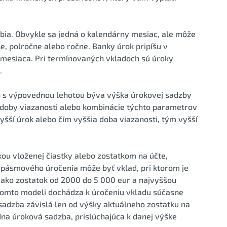
bia. Obvykle sa jedná o kalendárny mesiac, ale môže
čne, polročne alebo ročne. Banky úrok pripíšu v
 mesiaca. Pri termínovaných vkladoch sú úroky
.
h s výpovednou lehotou býva výška úrokovej sadzby
 doby viazanosti alebo kombinácie týchto parametrov
vyšší úrok alebo čím vyššia doba viazanosti, tým vyšší
ou vloženej čiastky alebo zostatkom na účte,
pásmového úročenia môže byť vklad, pri ktorom je
 ako zostatok od 2000 do 5 000 eur a najvyššou
 tomto modeli dochádza k úročeniu vkladu súčasne
sadzba závislá len od výšky aktuálneho zostatku na
dna úroková sadzba, prislúchajúca k danej výške