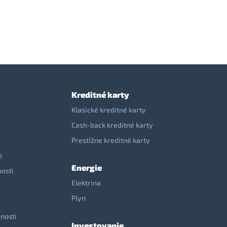
Kreditné karty
Klasické kreditné karty
Cash-back kreditné karty
Prestížne kreditné karty
e
Energie
nosti
Elektrina
e
Plyn
nosti
Investovanie