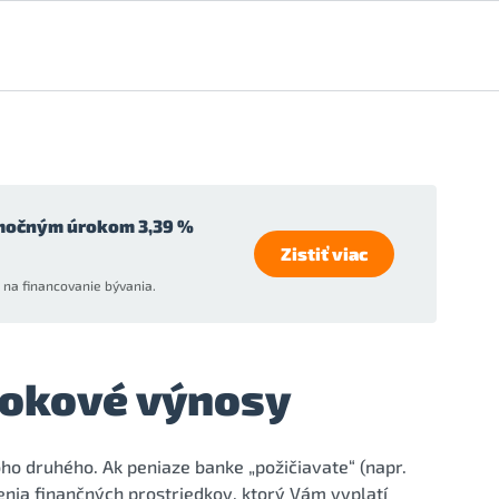
močným úrokom 3,39 %
Zistiť viac
na financovanie bývania.
rokové výnosy
ho druhého. Ak peniaze banke „požičiavate“ (napr.
enia finančných prostriedkov, ktorý Vám vyplatí