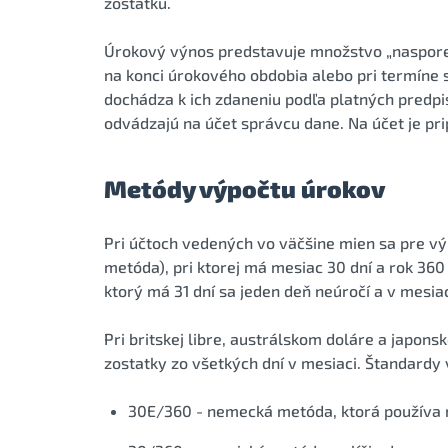
zostatku.
Úrokový výnos predstavuje množstvo „nasporen
na konci úrokového obdobia alebo pri termíne s
dochádza k ich zdaneniu podľa platných predpi
odvádzajú na účet správcu dane. Na účet je pri
Metódy výpočtu úrokov
Pri účtoch vedených vo väčšine mien sa pre v
metóda), pri ktorej má mesiac 30 dní a rok 360
ktorý má 31 dní sa jeden deň neúročí a v mesia
Pri britskej libre, austrálskom doláre a japon
zostatky zo všetkých dní v mesiaci. Štandardy
30E/360 - nemecká metóda, ktorá používa m