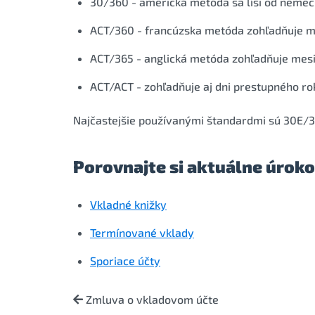
30/360 - americká metóda sa líši od nemeck
ACT/360 - francúzska metóda zohľadňuje m
ACT/365 - anglická metóda zohľadňuje mesi
ACT/ACT - zohľadňuje aj dni prestupného ro
Najčastejšie používanými štandardmi sú 30E/
Porovnajte si aktuálne úroko
Vkladné knižky
Termínované vklady
Sporiace účty
Zmluva o vkladovom účte