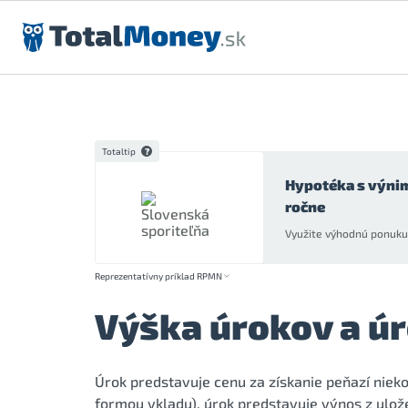
Preskočiť na obsah
Totaltip
Hypotéka s výni
ročne
Využite výhodnú ponuku 
Reprezentatívny príklad RPMN
Výška úrokov a ú
Úrok predstavuje cenu za získanie peňazí nieko
formou vkladu), úrok predstavuje výnos z ulož