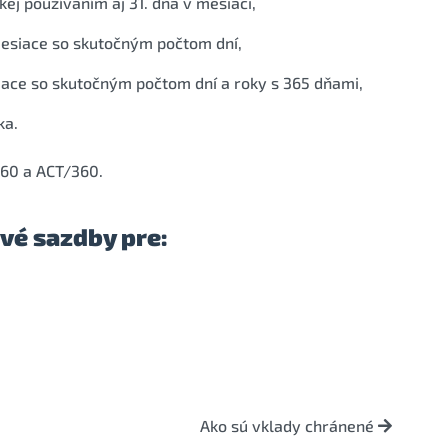
ej používaním aj 31. dňa v mesiaci,
esiace so skutočným počtom dní,
ace so skutočným počtom dní a roky s 365 dňami,
ka.
360 a ACT/360.
vé sazdby pre:
Ako sú vklady chránené