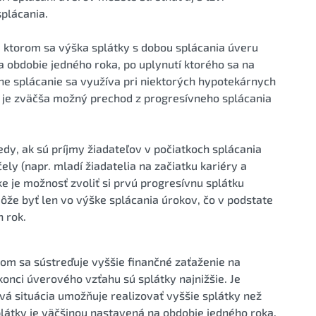
plácania.
ri ktorom sa výška splátky s dobou splácania úveru
a obdobie jedného roka, po uplynutí ktorého sa na
ívne splácanie sa využíva pri niektorých hypotekárnych
e je zväčša možný prechod z progresívneho splácania
dy, ak sú príjmy žiadateľov v počiatkoch splácania
ely (napr. mladí žiadatelia na začiatku kariéry a
ke je možnosť zvoliť si prvú progresívnu splátku
môže byť len vo výške splácania úrokov, čo v podstate
n rok.
orom sa sústreďuje vyššie finančné zaťaženie na
onci úverového vzťahu sú splátky najnižšie. Je
vá situácia umožňuje realizovať vyššie splátky než
plátky je väčšinou nastavená na obdobie jedného roka.