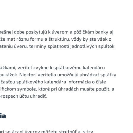
 dnešnej dobe poskytujú k úverom a pôžičkám banky aj
e mať rôznu formu a štruktúru, vždy by ste však z
ateniu úveru, termíny splatností jednotlivých splátok
ážkami, veriteľ zvykne k splátkovému kalendáru
oukážok. Niektorí veritelia umožňujú uhrádzať splátky
účasťou splátkového kalendára informácia o čísle
ifickom symbole, ktoré pri úhradách musíte použiť, a
prospech účtu uhradiť.
ia
i splácaní úverov môžete stretnúť aj s tzv.