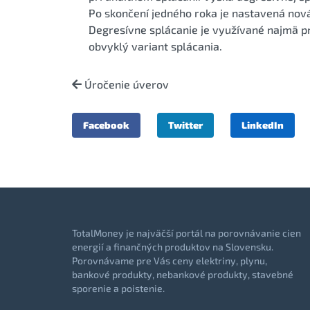
Po skončení jedného roka je nastavená nová 
Degresívne splácanie je využívané najmä pr
obvyklý variant splácania.
Úročenie úverov
Facebook
Twitter
LinkedIn
TotalMoney je najväčší portál na porovnávanie cien
energií a finančných produktov na Slovensku.
Porovnávame pre Vás ceny elektriny, plynu,
bankové produkty, nebankové produkty, stavebné
sporenie a poistenie.