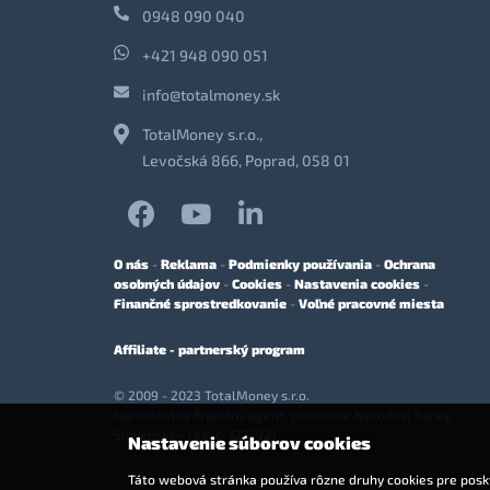
0948 090 040
+421 948 090 051
info@totalmoney.sk
TotalMoney s.r.o.,
Levočská 866, Poprad, 058 01
O nás
-
Reklama
-
Podmienky používania
-
Ochrana
osobných údajov
-
Cookies
-
Nastavenia cookies
-
Finančné sprostredkovanie
-
Voľné pracovné miesta
Affiliate - partnerský program
© 2009 - 2023 TotalMoney s.r.o.
(samostatný finančný agent, povolenie Národnej banky
Slovenska - reg. č. 127292)
Nastavenie súborov cookies
Táto webová stránka používa rôzne druhy cookies pre posky