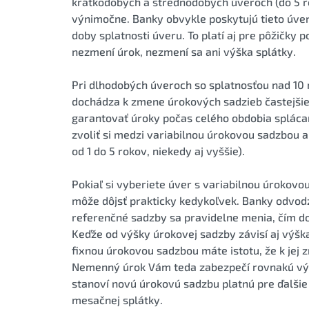
krátkodobých a strednodobých úveroch (do 5 r
výnimočne. Banky obvykle poskytujú tieto úve
doby splatnosti úveru. To platí aj pre pôžičk
nezmení úrok, nezmení sa ani výška splátky.
Pri dlhodobých úveroch so splatnosťou nad 10
dochádza k zmene úrokových sadzieb častejšie
garantovať úroky počas celého obdobia spláca
zvoliť si medzi variabilnou úrokovou sadzbou 
od 1 do 5 rokov, niekedy aj vyššie).
Pokiaľ si vyberiete úver s variabilnou úrokovo
môže dôjsť prakticky kedykoľvek. Banky odvod
referenčné sadzby sa pravidelne menia, čím 
Keďže od výšky úrokovej sadzby závisí aj výška 
fixnou úrokovou sadzbou máte istotu, že k jej
Nemenný úrok Vám teda zabezpečí rovnakú výšk
stanoví novú úrokovú sadzbu platnú pre ďalšie
mesačnej splátky.