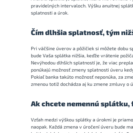
pravidelných intervaloch. Výšku anuitnej spl
splatnosti a úrok.
Čím dlhšia splatnosť, tým niž
Pri väčšine úverov a pôžičiek si môžete dobu s
bude Vaša splátka nižšia, keďže vrátenie požič
Nevýhodou dlhších splatností je, že viac prepl
ponúkajú možnosť zmeny splatnosti úveru kedy
Pokiaľ banka takúto možnosť neponúka, za zme
zmenou totiž dochádza aj ku zmene zmluvy o ú
Ak chcete nemennú splátku, 
Vzťah medzi výškou splátky a úrokmi je priamo
naopak. Každá zmena v úročení úveru bude mať