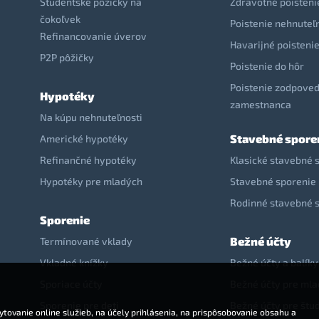
Študentské pôžičky na
Zdravotné poisteni
čokoľvek
Poistenie nehnuteľ
Refinancovanie úverov
Havarijné poisteni
P2P pôžičky
Poistenie do hôr
Poistenie zodpoved
Hypotéky
zamestnanca
Na kúpu nehnuteľnosti
Stavebné spore
Americké hypotéky
Refinančné hypotéky
Klasické stavebné 
Hypotéky pre mladých
Stavebné sporenie 
Rodinné stavebné 
Sporenie
Bežné účty
Termínované vklady
Vkladné knížky
Bežné účty a balíky
Sporiace účty
Bežné účty pre ml
Sporenie pre deti
Bežné účty pre štu
tovanie online služieb, na účely prihlásenia, na prispôsobovanie obsahu a