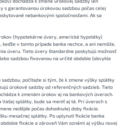
okov) dochádza k zmene úrokovej sadzby len
ry s garantovanou úrokovou sadzbou počas celej
y poskytované nebankovými spoločnosťami. Ak sa
 rokov (hypotekárne úvery, americké hypotéky)
, keďže v tomto prípade banka nechce, a ani nemôže,
nia úveru. Tieto úvery štandardne poskytujú možnosť
alebo sadzbou fixovanou na určité obdobie (obvykle
u sadzbou, počítajte si tým, že k zmene výšky splátky
zujú úrokové sadzby od referenčných sadzieb. Tieto
dochádza k zmenám úrokov aj na bankových úveroch.
Vašej splátky, bude sa meniť aj tá. Pri úveroch s
 zmene nedôjde počas dohodnutej doby fixácie.
u mesačnej splátky. Po uplynutí fixácie banka
 obdobie fixácie a zároveň Vám oznámi aj výšku novej