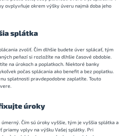
átky ovplyvňuje okrem výšky úveru najmä doba jeho
šia splátka
plácania zvoliť. Čím dlhšie budete úver splácať, tým
aných peňazí si rozložíte na dlhšie časové obdobie.
atíte na úrokoch a poplatkoch. Niektoré banky
koľvek počas splácania ako benefit a bez poplatku.
nu splatnosti pravdepodobne zaplatíte. Touto
vere.
fixujte úroky
 úmerný. Čím sú úroky vyššie, tým je vyššia splátka a
 priamy vplyv na výšku Vašej splátky. Pri