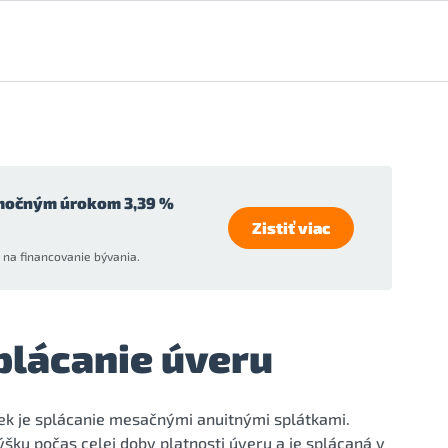
močným úrokom 3,39 %
Zistiť viac
na financovanie bývania.
plácanie úveru
ek je splácanie mesačnými anuitnými splátkami.
ýšku počas celej doby platnosti úveru a je splácaná v