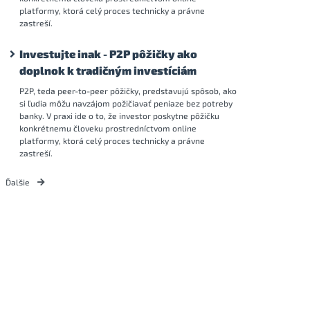
platformy, ktorá celý proces technicky a právne
zastreší.
Investujte inak - P2P pôžičky ako
doplnok k tradičným investíciám
P2P, teda peer-to-peer pôžičky, predstavujú spôsob, ako
si ľudia môžu navzájom požičiavať peniaze bez potreby
banky. V praxi ide o to, že investor poskytne pôžičku
konkrétnemu človeku prostredníctvom online
platformy, ktorá celý proces technicky a právne
zastreší.
Ďalšie