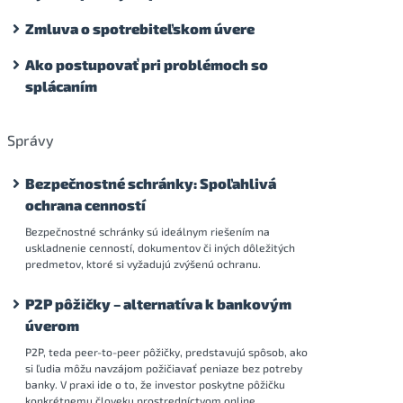
Zmluva o spotrebiteľskom úvere
Ako postupovať pri problémoch so
splácaním
Správy
Bezpečnostné schránky: Spoľahlivá
ochrana cenností
Bezpečnostné schránky sú ideálnym riešením na
uskladnenie cenností, dokumentov či iných dôležitých
predmetov, ktoré si vyžadujú zvýšenú ochranu.
P2P pôžičky – alternatíva k bankovým
úverom
P2P, teda peer-to-peer pôžičky, predstavujú spôsob, ako
si ľudia môžu navzájom požičiavať peniaze bez potreby
banky. V praxi ide o to, že investor poskytne pôžičku
konkrétnemu človeku prostredníctvom online