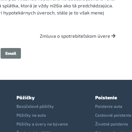
splátka, ktorá je vždy nižšia ako tá predchádzajúca.
i hypotekárnych úveroch, stále je to však menej
Zmluva o spotrebiteľskom úvere
Email
Pôžičky
Poistenie
Bezúčelové pôžičky
Poistenie auta
Pôžičky na auto
Cestovné poistenie
Pôžičky a úvery na bývanie
Životné poistenie