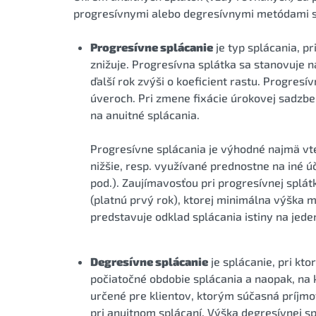
progresívnymi alebo degresívnymi metódami s
Progresívne splácanie
je typ splácania, p
znižuje. Progresívna splátka sa stanovuje n
ďalší rok zvýši o koeficient rastu. Progres
úveroch. Pri zmene fixácie úrokovej sadzb
na anuitné splácania.
Progresívne splácania je výhodné najmä vte
nižšie, resp. využívané prednostne na iné úč
pod.). Zaujímavosťou pri progresívnej splát
(platnú prvý rok), ktorej minimálna výška 
predstavuje odklad splácania istiny na jede
Degresívne splácanie
je splácanie, pri kt
počiatočné obdobie splácania a naopak, na k
určené pre klientov, ktorým súčasná príjmo
pri anuitnom splácaní. Výška degresívnej s