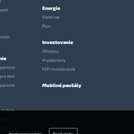
e
Energie
nosti
Elektrina
e
Plyn
nosti
Investovanie
Dlhopisy
nie
Kryptomeny
sporenie
P2P investovanie
pre deti
Mobilné paušály
sporenie
 služieb
adých
dentov
Nastavenia cookies
Prijať všetky