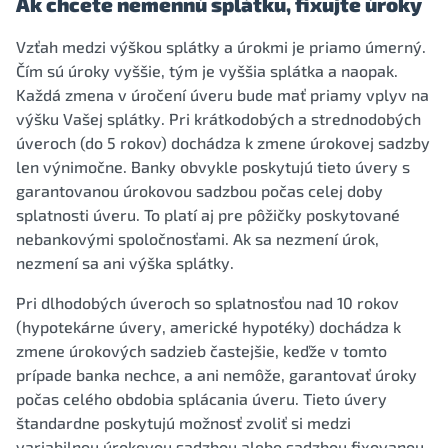
Ak chcete nemennú splátku, fixujte úroky
Vzťah medzi výškou splátky a úrokmi je priamo úmerný.
Čím sú úroky vyššie, tým je vyššia splátka a naopak.
Každá zmena v úročení úveru bude mať priamy vplyv na
výšku Vašej splátky. Pri krátkodobých a strednodobých
úveroch (do 5 rokov) dochádza k zmene úrokovej sadzby
len výnimočne. Banky obvykle poskytujú tieto úvery s
garantovanou úrokovou sadzbou počas celej doby
splatnosti úveru. To platí aj pre pôžičky poskytované
nebankovými spoločnosťami. Ak sa nezmení úrok,
nezmení sa ani výška splátky.
Pri dlhodobých úveroch so splatnosťou nad 10 rokov
(hypotekárne úvery, americké hypotéky) dochádza k
zmene úrokových sadzieb častejšie, keďže v tomto
prípade banka nechce, a ani nemôže, garantovať úroky
počas celého obdobia splácania úveru. Tieto úvery
štandardne poskytujú možnosť zvoliť si medzi
variabilnou úrokovou sadzbou alebo sadzbou fixovanou