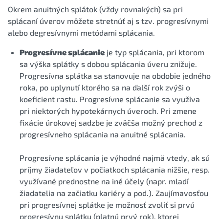
Okrem anuitných splátok (vždy rovnakých) sa pri
splácaní úverov môžete stretnúť aj s tzv. progresívnymi
alebo degresívnymi metódami splácania.
Progresívne splácanie
je typ splácania, pri ktorom
sa výška splátky s dobou splácania úveru znižuje.
Progresívna splátka sa stanovuje na obdobie jedného
roka, po uplynutí ktorého sa na ďalší rok zvýši o
koeficient rastu. Progresívne splácanie sa využíva
pri niektorých hypotekárnych úveroch. Pri zmene
fixácie úrokovej sadzbe je zväčša možný prechod z
progresívneho splácania na anuitné splácania.
Progresívne splácania je výhodné najmä vtedy, ak sú
príjmy žiadateľov v počiatkoch splácania nižšie, resp.
využívané prednostne na iné účely (napr. mladí
žiadatelia na začiatku kariéry a pod.). Zaujímavosťou
pri progresívnej splátke je možnosť zvoliť si prvú
progresívnu splátku (platnú prvý rok), ktorej