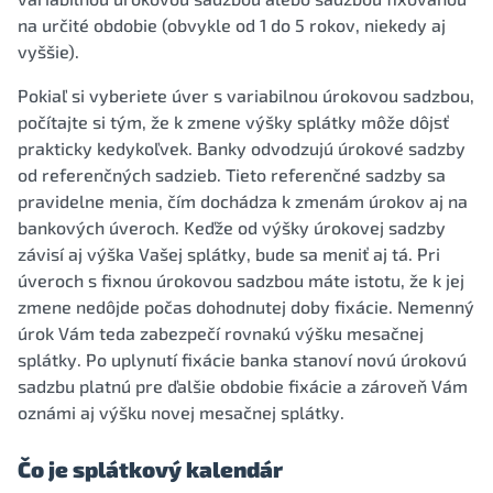
na určité obdobie (obvykle od 1 do 5 rokov, niekedy aj
vyššie).
Pokiaľ si vyberiete úver s variabilnou úrokovou sadzbou,
počítajte si tým, že k zmene výšky splátky môže dôjsť
prakticky kedykoľvek. Banky odvodzujú úrokové sadzby
od referenčných sadzieb. Tieto referenčné sadzby sa
pravidelne menia, čím dochádza k zmenám úrokov aj na
bankových úveroch. Keďže od výšky úrokovej sadzby
závisí aj výška Vašej splátky, bude sa meniť aj tá. Pri
úveroch s fixnou úrokovou sadzbou máte istotu, že k jej
zmene nedôjde počas dohodnutej doby fixácie. Nemenný
úrok Vám teda zabezpečí rovnakú výšku mesačnej
splátky. Po uplynutí fixácie banka stanoví novú úrokovú
sadzbu platnú pre ďalšie obdobie fixácie a zároveň Vám
oznámi aj výšku novej mesačnej splátky.
Čo je splátkový kalendár