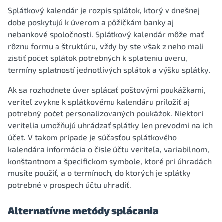
Splátkový kalendár je rozpis splátok, ktorý v dnešnej
dobe poskytujú k úverom a pôžičkám banky aj
nebankové spoločnosti. Splátkový kalendár môže mať
rôznu formu a štruktúru, vždy by ste však z neho mali
zistiť počet splátok potrebných k splateniu úveru,
termíny splatností jednotlivých splátok a výšku splátky.
Ak sa rozhodnete úver splácať poštovými poukážkami,
veriteľ zvykne k splátkovému kalendáru priložiť aj
potrebný počet personalizovaných poukážok. Niektorí
veritelia umožňujú uhrádzať splátky len prevodmi na ich
účet. V takom prípade je súčasťou splátkového
kalendára informácia o čísle účtu veriteľa, variabilnom,
konštantnom a špecifickom symbole, ktoré pri úhradách
musíte použiť, a o termínoch, do ktorých je splátky
potrebné v prospech účtu uhradiť.
Alternatívne metódy splácania