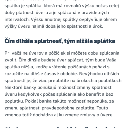
splátka je splátka, ktorá má rovnakú výšku počas celej
doby platnosti úveru a je splácaná v pravidelných
intervaloch. Výšku anuitnej splátky ovplyvňuje okrem
výšky úveru najmä doba jeho splatnosti a úrok.
Čím dlhšia splatnosť, tým nižšia splátka
Pri väčšine úverov a pôžičiek si môžete dobu splácania
zvoliť. Čím dlhšie budete úver splácať, tým bude Vaša
splátka nižšia, keďže vrátenie požičaných peňazí si
rozložíte na dlhšie časové obdobie. Nevýhodou dlhších
splatností je, že viac preplatíte na úrokoch a poplatkoch.
Niektoré banky ponúkajú možnosť zmeny splatnosti
úveru kedykoľvek počas splácania ako benefit a bez
poplatku. Pokiaľ banka takúto možnosť neponúka, za
zmenu splatnosti pravdepodobne zaplatíte. Touto
zmenou totiž dochádza aj ku zmene zmluvy o úvere.