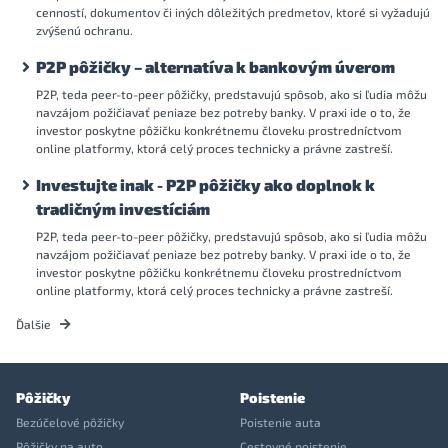
cenností, dokumentov či iných dôležitých predmetov, ktoré si vyžadujú
zvýšenú ochranu.
P2P pôžičky – alternatíva k bankovým úverom
P2P, teda peer-to-peer pôžičky, predstavujú spôsob, ako si ľudia môžu
navzájom požičiavať peniaze bez potreby banky. V praxi ide o to, že
investor poskytne pôžičku konkrétnemu človeku prostredníctvom
online platformy, ktorá celý proces technicky a právne zastreší.
Investujte inak - P2P pôžičky ako doplnok k
tradičným investíciám
P2P, teda peer-to-peer pôžičky, predstavujú spôsob, ako si ľudia môžu
navzájom požičiavať peniaze bez potreby banky. V praxi ide o to, že
investor poskytne pôžičku konkrétnemu človeku prostredníctvom
online platformy, ktorá celý proces technicky a právne zastreší.
Ďalšie
Pôžičky
Poistenie
Bezúčelové pôžičky
Poistenie auta
Pôžičky na auto
Cestovné poistenie