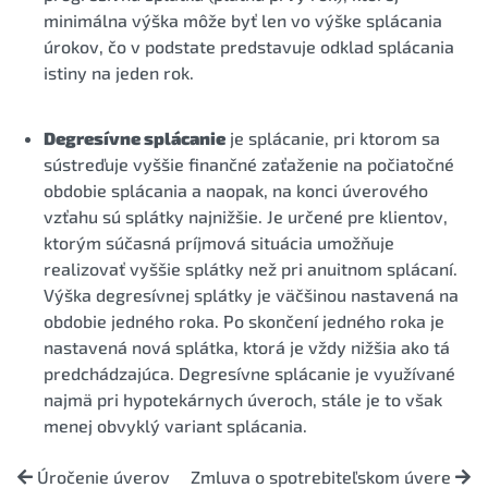
minimálna výška môže byť len vo výške splácania
úrokov, čo v podstate predstavuje odklad splácania
istiny na jeden rok.
Degresívne splácanie
je splácanie, pri ktorom sa
sústreďuje vyššie finančné zaťaženie na počiatočné
obdobie splácania a naopak, na konci úverového
vzťahu sú splátky najnižšie. Je určené pre klientov,
ktorým súčasná príjmová situácia umožňuje
realizovať vyššie splátky než pri anuitnom splácaní.
Výška degresívnej splátky je väčšinou nastavená na
obdobie jedného roka. Po skončení jedného roka je
nastavená nová splátka, ktorá je vždy nižšia ako tá
predchádzajúca. Degresívne splácanie je využívané
najmä pri hypotekárnych úveroch, stále je to však
menej obvyklý variant splácania.
Úročenie úverov
Zmluva o spotrebiteľskom úvere