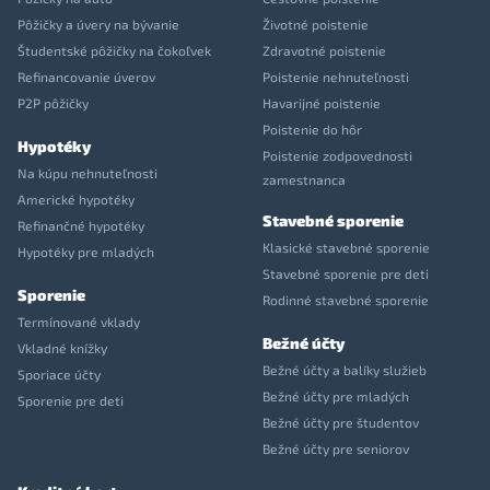
Pôžičky a úvery na bývanie
Životné poistenie
Študentské pôžičky na čokoľvek
Zdravotné poistenie
Refinancovanie úverov
Poistenie nehnuteľnosti
P2P pôžičky
Havarijné poistenie
Poistenie do hôr
Hypotéky
Poistenie zodpovednosti
Na kúpu nehnuteľnosti
zamestnanca
Americké hypotéky
Stavebné sporenie
Refinančné hypotéky
Klasické stavebné sporenie
Hypotéky pre mladých
Stavebné sporenie pre deti
Sporenie
Rodinné stavebné sporenie
Termínované vklady
Bežné účty
Vkladné knížky
Bežné účty a balíky služieb
Sporiace účty
Bežné účty pre mladých
Sporenie pre deti
Bežné účty pre študentov
Bežné účty pre seniorov