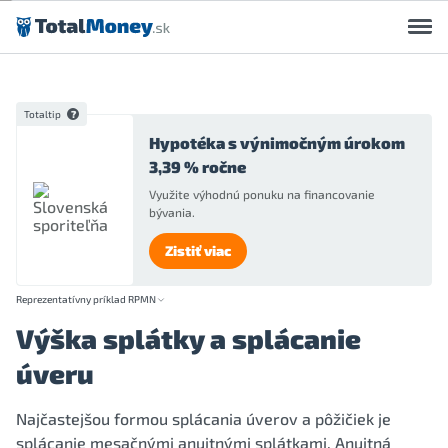
Preskočiť na obsah
Totaltip
Hypotéka s výnimočným úrokom
3,39 % ročne
Využite výhodnú ponuku na financovanie
bývania.
Zistiť viac
Reprezentatívny príklad RPMN
Výška splátky a splácanie
úveru
Najčastejšou formou splácania úverov a pôžičiek je
splácanie mesačnými anuitnými splátkami. Anuitná