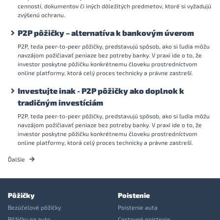
cenností, dokumentov či iných dôležitých predmetov, ktoré si vyžadujú
zvýšenú ochranu.
P2P pôžičky – alternatíva k bankovým úverom
P2P, teda peer-to-peer pôžičky, predstavujú spôsob, ako si ľudia môžu
navzájom požičiavať peniaze bez potreby banky. V praxi ide o to, že
investor poskytne pôžičku konkrétnemu človeku prostredníctvom
online platformy, ktorá celý proces technicky a právne zastreší.
Investujte inak - P2P pôžičky ako doplnok k
tradičným investíciám
P2P, teda peer-to-peer pôžičky, predstavujú spôsob, ako si ľudia môžu
navzájom požičiavať peniaze bez potreby banky. V praxi ide o to, že
investor poskytne pôžičku konkrétnemu človeku prostredníctvom
online platformy, ktorá celý proces technicky a právne zastreší.
Ďalšie
Pôžičky
Poistenie
Bezúčelové pôžičky
Poistenie auta
Pôžičky na auto
Cestovné poistenie