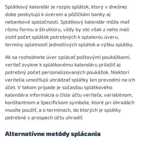
Splátkový kalendár je rozpis splátok, ktorý v dnešnej
dobe poskytujú k úverom a pôžičkám banky aj
nebankové spoločnosti. Splátkový kalendár môže mať
rôznu formu a štruktúru, vždy by ste však z neho mali
zistiť počet splátok potrebných k splateniu úveru,
termíny splatností jednotlivých splátok a výšku splátky.
Ak sa rozhodnete úver splácať poštovými poukážkami,
veriteľ zvykne k splátkovému kalendáru priložiť aj
potrebný počet personalizovaných poukážok. Niektorí
veritelia umožňujú uhrádzať splátky len prevodmi na ich
účet. V takom prípade je súčasťou splátkového
kalendára informácia o čísle účtu veriteľa, variabilnom,
konštantnom a špecifickom symbole, ktoré pri úhradách
musíte použiť, a o termínoch, do ktorých je splátky
potrebné v prospech účtu uhradiť.
Alternatívne metódy splácania