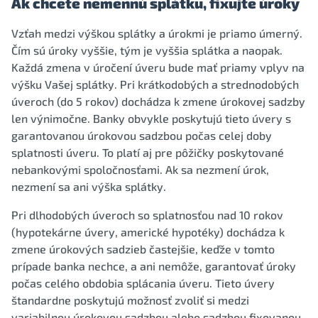
Ak chcete nemennú splátku, fixujte úroky
Vzťah medzi výškou splátky a úrokmi je priamo úmerný.
Čím sú úroky vyššie, tým je vyššia splátka a naopak.
Každá zmena v úročení úveru bude mať priamy vplyv na
výšku Vašej splátky. Pri krátkodobých a strednodobých
úveroch (do 5 rokov) dochádza k zmene úrokovej sadzby
len výnimočne. Banky obvykle poskytujú tieto úvery s
garantovanou úrokovou sadzbou počas celej doby
splatnosti úveru. To platí aj pre pôžičky poskytované
nebankovými spoločnosťami. Ak sa nezmení úrok,
nezmení sa ani výška splátky.
Pri dlhodobých úveroch so splatnosťou nad 10 rokov
(hypotekárne úvery, americké hypotéky) dochádza k
zmene úrokových sadzieb častejšie, keďže v tomto
prípade banka nechce, a ani nemôže, garantovať úroky
počas celého obdobia splácania úveru. Tieto úvery
štandardne poskytujú možnosť zvoliť si medzi
variabilnou úrokovou sadzbou alebo sadzbou fixovanou