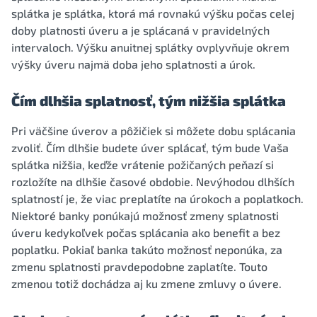
splátka je splátka, ktorá má rovnakú výšku počas celej
doby platnosti úveru a je splácaná v pravidelných
intervaloch. Výšku anuitnej splátky ovplyvňuje okrem
výšky úveru najmä doba jeho splatnosti a úrok.
Čím dlhšia splatnosť, tým nižšia splátka
Pri väčšine úverov a pôžičiek si môžete dobu splácania
zvoliť. Čím dlhšie budete úver splácať, tým bude Vaša
splátka nižšia, keďže vrátenie požičaných peňazí si
rozložíte na dlhšie časové obdobie. Nevýhodou dlhších
splatností je, že viac preplatíte na úrokoch a poplatkoch.
Niektoré banky ponúkajú možnosť zmeny splatnosti
úveru kedykoľvek počas splácania ako benefit a bez
poplatku. Pokiaľ banka takúto možnosť neponúka, za
zmenu splatnosti pravdepodobne zaplatíte. Touto
zmenou totiž dochádza aj ku zmene zmluvy o úvere.