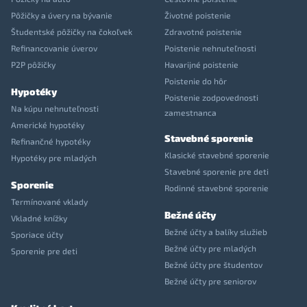
Pôžičky a úvery na bývanie
Životné poistenie
Študentské pôžičky na čokoľvek
Zdravotné poistenie
Refinancovanie úverov
Poistenie nehnuteľnosti
P2P pôžičky
Havarijné poistenie
Poistenie do hôr
Hypotéky
Poistenie zodpovednosti
Na kúpu nehnuteľnosti
zamestnanca
Americké hypotéky
Stavebné sporenie
Refinančné hypotéky
Klasické stavebné sporenie
Hypotéky pre mladých
Stavebné sporenie pre deti
Sporenie
Rodinné stavebné sporenie
Termínované vklady
Bežné účty
Vkladné knížky
Bežné účty a balíky služieb
Sporiace účty
Bežné účty pre mladých
Sporenie pre deti
Bežné účty pre študentov
Bežné účty pre seniorov