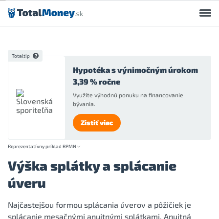
Preskočiť na obsah
Totaltip
Hypotéka s výnimočným úrokom
3,39 % ročne
Využite výhodnú ponuku na financovanie
bývania.
Zistiť viac
Reprezentatívny príklad RPMN
Výška splátky a splácanie
úveru
Najčastejšou formou splácania úverov a pôžičiek je
splácanie mesačnými anuitnými splátkami. Anuitná