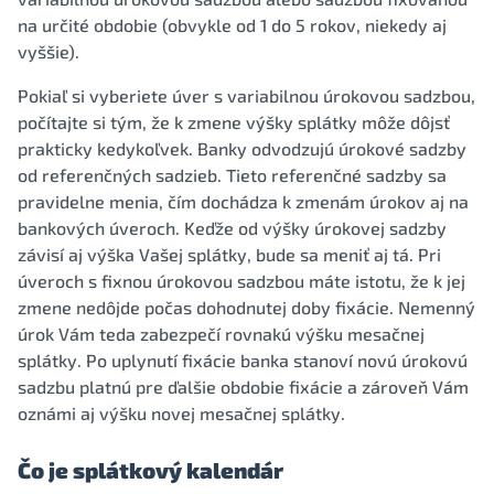
na určité obdobie (obvykle od 1 do 5 rokov, niekedy aj
vyššie).
Pokiaľ si vyberiete úver s variabilnou úrokovou sadzbou,
počítajte si tým, že k zmene výšky splátky môže dôjsť
prakticky kedykoľvek. Banky odvodzujú úrokové sadzby
od referenčných sadzieb. Tieto referenčné sadzby sa
pravidelne menia, čím dochádza k zmenám úrokov aj na
bankových úveroch. Keďže od výšky úrokovej sadzby
závisí aj výška Vašej splátky, bude sa meniť aj tá. Pri
úveroch s fixnou úrokovou sadzbou máte istotu, že k jej
zmene nedôjde počas dohodnutej doby fixácie. Nemenný
úrok Vám teda zabezpečí rovnakú výšku mesačnej
splátky. Po uplynutí fixácie banka stanoví novú úrokovú
sadzbu platnú pre ďalšie obdobie fixácie a zároveň Vám
oznámi aj výšku novej mesačnej splátky.
Čo je splátkový kalendár