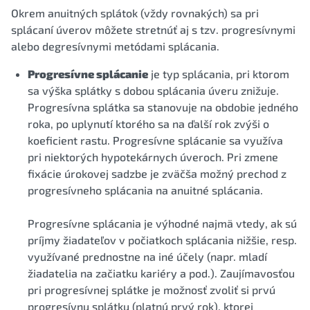
Okrem anuitných splátok (vždy rovnakých) sa pri
splácaní úverov môžete stretnúť aj s tzv. progresívnymi
alebo degresívnymi metódami splácania.
Progresívne splácanie
je typ splácania, pri ktorom
sa výška splátky s dobou splácania úveru znižuje.
Progresívna splátka sa stanovuje na obdobie jedného
roka, po uplynutí ktorého sa na ďalší rok zvýši o
koeficient rastu. Progresívne splácanie sa využíva
pri niektorých hypotekárnych úveroch. Pri zmene
fixácie úrokovej sadzbe je zväčša možný prechod z
progresívneho splácania na anuitné splácania.
Progresívne splácania je výhodné najmä vtedy, ak sú
príjmy žiadateľov v počiatkoch splácania nižšie, resp.
využívané prednostne na iné účely (napr. mladí
žiadatelia na začiatku kariéry a pod.). Zaujímavosťou
pri progresívnej splátke je možnosť zvoliť si prvú
progresívnu splátku (platnú prvý rok), ktorej