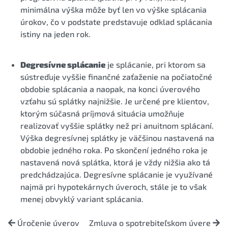
minimálna výška môže byť len vo výške splácania
úrokov, čo v podstate predstavuje odklad splácania
istiny na jeden rok.
Degresívne splácanie
je splácanie, pri ktorom sa
sústreďuje vyššie finančné zaťaženie na počiatočné
obdobie splácania a naopak, na konci úverového
vzťahu sú splátky najnižšie. Je určené pre klientov,
ktorým súčasná príjmová situácia umožňuje
realizovať vyššie splátky než pri anuitnom splácaní.
Výška degresívnej splátky je väčšinou nastavená na
obdobie jedného roka. Po skončení jedného roka je
nastavená nová splátka, ktorá je vždy nižšia ako tá
predchádzajúca. Degresívne splácanie je využívané
najmä pri hypotekárnych úveroch, stále je to však
menej obvyklý variant splácania.
Úročenie úverov
Zmluva o spotrebiteľskom úvere