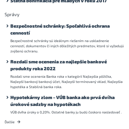
Štátna bonifikácia pre mladých v roku 2017
Správy
Bezpečnostné schránky: Spoľahlivá ochrana
cenností
Bezpečnostné schránky sú ideálnym riešením na uskladnenie
cenností, dokumentov či iných dôležitých predmetov, ktoré si vyžadujú
zvýšenú ochranu.
Rozdali sme ocenenia za najlepšie bankové
produkty roka 2022
Rozdali sme ocenenia Banka roka v kategórií Najlepšia pôžička,
Najlepší bankový bankový účet, Najlepší termínovaný vklad, Najlepšia
hypotéka a Stabilná banka roka.
Hypotekárny zlom – VÚB banka ako prvá dvíha
úrokové sadzby na hypotékach
VÚB dvíha úroky o 0,20%. Ostatné banky ju budú čoskoro nasledovať .
Ďalšie