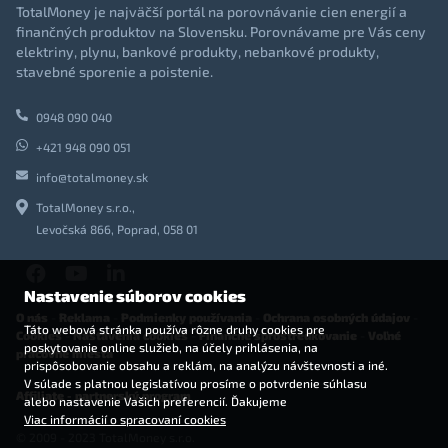
TotalMoney je najväčší portál na porovnávanie cien energií a
finančných produktov na Slovensku. Porovnávame pre Vás ceny
elektriny, plynu, bankové produkty, nebankové produkty,
stavebné sporenie a poistenie.
0948 090 040
+421 948 090 051
info@totalmoney.sk
TotalMoney s.r.o.,
Levočská 866, Poprad, 058 01
Nastavenie súborov cookies
O nás
-
Reklama
-
Podmienky používania
-
Ochrana osobných údajov
-
Táto webová stránka používa rôzne druhy cookies pre
Cookies
-
Nastavenia cookies
-
Finančné sprostredkovanie
-
Voľné
poskytovanie online služieb, na účely prihlásenia, na
pracovné miesta
prispôsobovanie obsahu a reklám, na analýzu návštevnosti a iné.
V súlade s platnou legislatívou prosíme o potvrdenie súhlasu
Affiliate - partnerský program
alebo nastavenie Vašich preferencií. Ďakujeme
Viac informácií o spracovaní cookies
© 2009 - 2023 TotalMoney s.r.o.