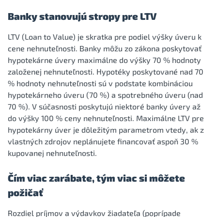
Banky stanovujú stropy pre LTV
LTV (Loan to Value) je skratka pre podiel výšky úveru k
cene nehnuteľnosti. Banky môžu zo zákona poskytovať
hypotekárne úvery maximálne do výšky 70 % hodnoty
založenej nehnuteľnosti. Hypotéky poskytované nad 70
% hodnoty nehnuteľnosti sú v podstate kombináciou
hypotekárneho úveru (70 %) a spotrebného úveru (nad
70 %). V súčasnosti poskytujú niektoré banky úvery až
do výšky 100 % ceny nehnuteľnosti. Maximálne LTV pre
hypotekárny úver je dôležitým parametrom vtedy, ak z
vlastných zdrojov neplánujete financovať aspoň 30 %
kupovanej nehnuteľnosti.
Čím viac zarábate, tým viac si môžete
požičať
Rozdiel príjmov a výdavkov žiadateľa (poprípade