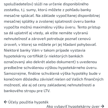
spolužiadateľov) slúži na určenie disponibilného
zostatku, t.j. sumy, ktorú môžete z pohľadu banky
mesačne splácať. Na základe vypočítanej disponibilnej
mesačnej splátky a zvolenej splatnosti úveru banka
vypočíta možnú maximálnu výšku úveru. Tento prístup
sa dá uplatniť aj vtedy, ak ešte nemáte vybranú
nehnuteľnosť a zároveň potrebuje poznať cenovú
úroveň, v ktorej sa môžete pri jej hľadaní pohybovať.
Niektoré banky Vám v takom prípade vystavia
hypotekárny certifikát (v niektorých bankách
označovaný ako dekrét alebo dokument) s uvedenou
predbežne schválenou výškou hypotekárneho úveru.
Samozrejme, finálne schválená výška hypotéky bude v
konečnom dôsledku závisieť nielen od Vašich finančných
možností, ale aj od ceny zakladanej nehnuteľnosti a
bankového stropu pre LTV.
Účely použitia hypoték
Ako vybaviť hypotekárny úver