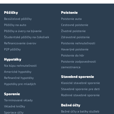
Pôžičky
Poistenie
Bezúčelové pôžičky
Poistenie auta
Pôžičky na auto
Cestovné poistenie
Pôžičky a úvery na bývanie
Životné poistenie
Študentské pôžičky na čokoľvek
Zdravotné poistenie
Refinancovanie úverov
Poistenie nehnuteľnosti
P2P pôžičky
Havarijné poistenie
Poistenie do hôr
Hypotéky
Poistenie zodpovednosti
Na kúpu nehnuteľnosti
zamestnanca
Americké hypotéky
Stavebné sporenie
Refinančné hypotéky
Klasické stavebné sporenie
Hypotéky pre mladých
Stavebné sporenie pre deti
Sporenie
Rodinné stavebné sporenie
Termínované vklady
Bežné účty
Vkladné knížky
Bežné účty a balíky služieb
Sporiace účty