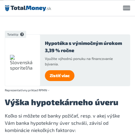
Preskočiť na obsah
Totaltip
Hypotéka s výnimočným úrokom
3,39 % ročne
Využite výhodnú ponuku na financovanie
bývania.
Zistiť viac
Reprezentatívny príklad RPMN
Výška hypotekárneho úveru
Koľko si môžete od banky požičať, resp. v akej výške
Vám banka hypotekárny úver schváli, závisí od
kombinácie niekoľkých faktorov: