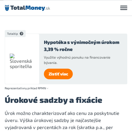
Preskočiť na obsah
Totaltip
Hypotéka s výnimočným úrokom
3,39 % ročne
Využite výhodnú ponuku na financovanie
bývania.
Zistiť viac
Reprezentatívny príklad RPMN
Úrokové sadzby a fixácie
Úrok možno charakterizovať ako cenu za poskytnutie
úveru. Výška úrokovej sadzby je najčastejšie
vyjadrovaná v percentách za rok (skratka p.a., per