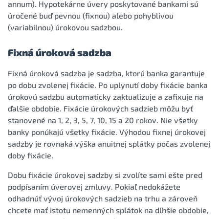
annum). Hypotekárne úvery poskytované bankami sú
úročené buď pevnou (fixnou) alebo pohyblivou
(variabilnou) úrokovou sadzbou.
Fixná úroková sadzba
Fixná úroková sadzba je sadzba, ktorú banka garantuje
po dobu zvolenej fixácie. Po uplynutí doby fixácie banka
úrokovú sadzbu automaticky zaktualizuje a zafixuje na
ďalšie obdobie. Fixácie úrokových sadzieb môžu byť
stanovené na 1, 2, 3, 5, 7, 10, 15 a 20 rokov. Nie všetky
banky ponúkajú všetky fixácie. Výhodou fixnej úrokovej
sadzby je rovnaká výška anuitnej splátky počas zvolenej
doby fixácie.
Dobu fixácie úrokovej sadzby si zvolíte sami ešte pred
podpísaním úverovej zmluvy. Pokiaľ nedokážete
odhadnúť vývoj úrokových sadzieb na trhu a zároveň
chcete mať istotu nemenných splátok na dlhšie obdobie,