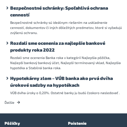
Bezpečnostné schránky: Spoľahlivá ochrana
cenností
Bezpečnostné schránky sú ideálnym riešením na uskladnenie
cenností, dokumentov či iných dôležitých predmetov, ktoré si vyžadujú
zvýšenú ochranu.
Rozdali sme ocenenia za najlepšie bankové
produkty roka 2022
Rozdali sme ocenenia Banka roka v kategórií Najlepšia pôžička,
Najlepší bankový bankový účet, Najlepší termínovaný vklad, Najlepšia
hypotéka a Stabilná banka roka.
Hypotekárny zlom – VÚB banka ako prvá dvíha
úrokové sadzby na hypotékach
VÚB dvíha úroky o 0,20%. Ostatné banky ju budú čoskoro nasledovať .
Ďalšie
Pôžičky
Poistenie