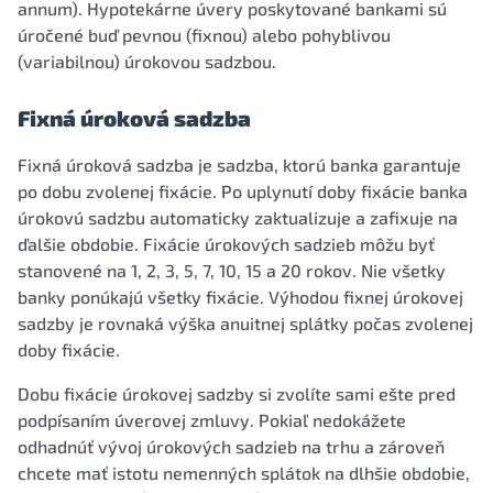
annum). Hypotekárne úvery poskytované bankami sú
úročené buď pevnou (fixnou) alebo pohyblivou
(variabilnou) úrokovou sadzbou.
Fixná úroková sadzba
Fixná úroková sadzba je sadzba, ktorú banka garantuje
po dobu zvolenej fixácie. Po uplynutí doby fixácie banka
úrokovú sadzbu automaticky zaktualizuje a zafixuje na
ďalšie obdobie. Fixácie úrokových sadzieb môžu byť
stanovené na 1, 2, 3, 5, 7, 10, 15 a 20 rokov. Nie všetky
banky ponúkajú všetky fixácie. Výhodou fixnej úrokovej
sadzby je rovnaká výška anuitnej splátky počas zvolenej
doby fixácie.
Dobu fixácie úrokovej sadzby si zvolíte sami ešte pred
podpísaním úverovej zmluvy. Pokiaľ nedokážete
odhadnúť vývoj úrokových sadzieb na trhu a zároveň
chcete mať istotu nemenných splátok na dlhšie obdobie,