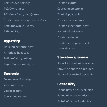
Bezúčelové pôžičky
Poistenie auta
Pôžičky na auto
Cestovné poistenie
Pôžičky a úvery na bývanie
Životné poistenie
Študentské pôžičky na čokoľvek
Zdravotné poistenie
Refinancovanie úverov
Poistenie nehnuteľnosti
P2P pôžičky
Havarijné poistenie
Poistenie do hôr
Hypotéky
Poistenie zodpovednosti
Na kúpu nehnuteľnosti
zamestnanca
Americké hypotéky
Stavebné sporenie
Refinančné hypotéky
Klasické stavebné sporenie
Hypotéky pre mladých
Stavebné sporenie pre deti
Sporenie
Rodinné stavebné sporenie
Termínované vklady
Bežné účty
Vkladné knížky
Bežné účty a balíky služieb
Sporiace účty
Bežné účty pre mladých
Sporenie pre deti
Bežné účty pre študentov
Bežné účty pre seniorov