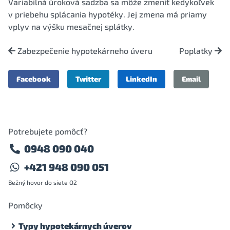
Variabilná úroková sadzba sa môže zmeniť kedykoľvek
v priebehu splácania hypotéky. Jej zmena má priamy
vplyv na výšku mesačnej splátky.
Zabezpečenie hypotekárneho úveru
Poplatky
Facebook
Twitter
LinkedIn
Email
Potrebujete pomôcť?
0948 090 040
+421 948 090 051
Bežný hovor do siete O2
Pomôcky
Typy hypotekárnych úverov