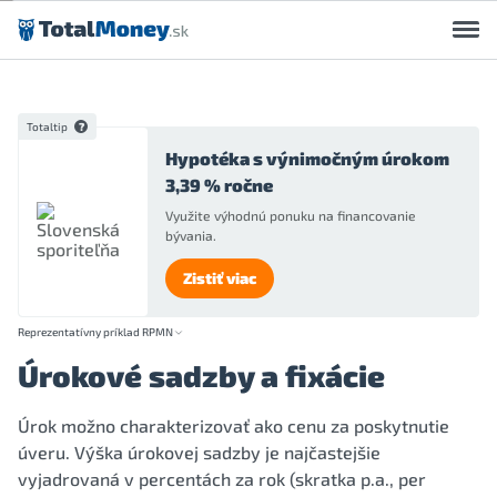
Preskočiť na obsah
Totaltip
Hypotéka s výnimočným úrokom
3,39 % ročne
Využite výhodnú ponuku na financovanie
bývania.
Zistiť viac
Reprezentatívny príklad RPMN
Úrokové sadzby a fixácie
Úrok možno charakterizovať ako cenu za poskytnutie
úveru. Výška úrokovej sadzby je najčastejšie
vyjadrovaná v percentách za rok (skratka p.a., per