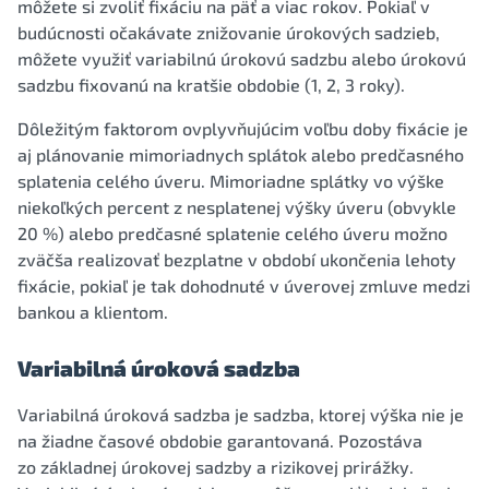
môžete si zvoliť fixáciu na päť a viac rokov. Pokiaľ v
budúcnosti očakávate znižovanie úrokových sadzieb,
môžete využiť variabilnú úrokovú sadzbu alebo úrokovú
sadzbu fixovanú na kratšie obdobie (1, 2, 3 roky).
Dôležitým faktorom ovplyvňujúcim voľbu doby fixácie je
aj plánovanie mimoriadnych splátok alebo predčasného
splatenia celého úveru. Mimoriadne splátky vo výške
niekoľkých percent z nesplatenej výšky úveru (obvykle
20 %) alebo predčasné splatenie celého úveru možno
zväčša realizovať bezplatne v období ukončenia lehoty
fixácie, pokiaľ je tak dohodnuté v úverovej zmluve medzi
bankou a klientom.
Variabilná úroková sadzba
Variabilná úroková sadzba je sadzba, ktorej výška nie je
na žiadne časové obdobie garantovaná. Pozostáva
zo základnej úrokovej sadzby a rizikovej prirážky.