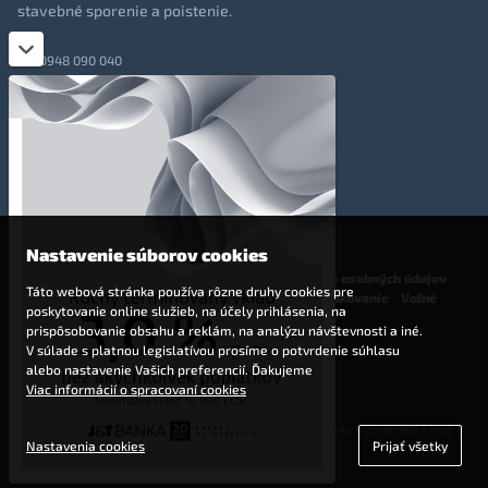
stavebné sporenie a poistenie.
0948 090 040
+421 948 090 051
info@totalmoney.sk
TotalMoney s.r.o.,
Levočská 866, Poprad, 058 01
Nastavenie súborov cookies
O nás
-
Reklama
-
Podmienky používania
-
Ochrana osobných údajov
-
Táto webová stránka používa rôzne druhy cookies pre
Cookies
-
Nastavenia cookies
-
Finančné sprostredkovanie
-
Voľné
poskytovanie online služieb, na účely prihlásenia, na
pracovné miesta
prispôsobovanie obsahu a reklám, na analýzu návštevnosti a iné.
V súlade s platnou legislatívou prosíme o potvrdenie súhlasu
Affiliate - partnerský program
alebo nastavenie Vašich preferencií. Ďakujeme
Viac informácií o spracovaní cookies
© 2009 - 2023 TotalMoney s.r.o.
(samostatný finančný agent, povolenie Národnej banky Slovenska - reg. č.
Nastavenia cookies
Prijať všetky
127292)