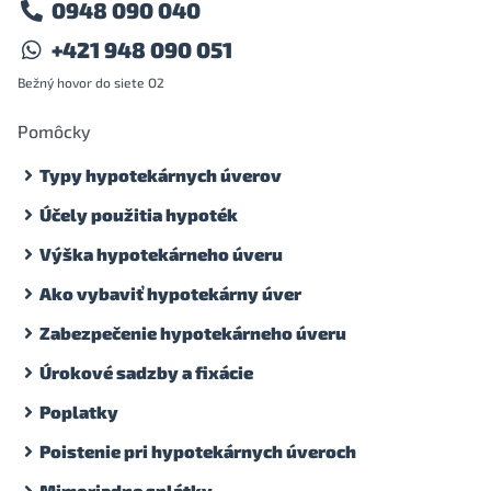
0948 090 040
+421 948 090 051
Bežný hovor do siete O2
Pomôcky
Typy hypotekárnych úverov
Účely použitia hypoték
Výška hypotekárneho úveru
Ako vybaviť hypotekárny úver
Zabezpečenie hypotekárneho úveru
Úrokové sadzby a fixácie
Poplatky
Poistenie pri hypotekárnych úveroch
Mimoriadne splátky