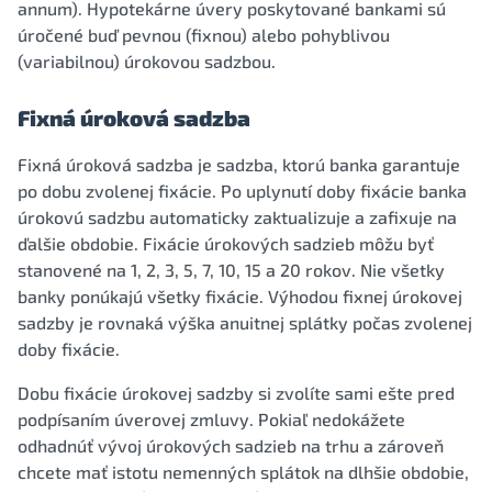
annum). Hypotekárne úvery poskytované bankami sú
úročené buď pevnou (fixnou) alebo pohyblivou
(variabilnou) úrokovou sadzbou.
Fixná úroková sadzba
Fixná úroková sadzba je sadzba, ktorú banka garantuje
po dobu zvolenej fixácie. Po uplynutí doby fixácie banka
úrokovú sadzbu automaticky zaktualizuje a zafixuje na
ďalšie obdobie. Fixácie úrokových sadzieb môžu byť
stanovené na 1, 2, 3, 5, 7, 10, 15 a 20 rokov. Nie všetky
banky ponúkajú všetky fixácie. Výhodou fixnej úrokovej
sadzby je rovnaká výška anuitnej splátky počas zvolenej
doby fixácie.
Dobu fixácie úrokovej sadzby si zvolíte sami ešte pred
podpísaním úverovej zmluvy. Pokiaľ nedokážete
odhadnúť vývoj úrokových sadzieb na trhu a zároveň
chcete mať istotu nemenných splátok na dlhšie obdobie,