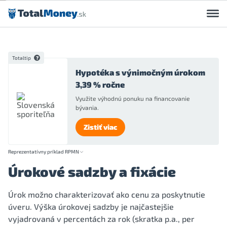
Preskočiť na obsah
Totaltip
Hypotéka s výnimočným úrokom
3,39 % ročne
Využite výhodnú ponuku na financovanie
bývania.
Zistiť viac
Reprezentatívny príklad RPMN
Úrokové sadzby a fixácie
Úrok možno charakterizovať ako cenu za poskytnutie
úveru. Výška úrokovej sadzby je najčastejšie
vyjadrovaná v percentách za rok (skratka p.a., per