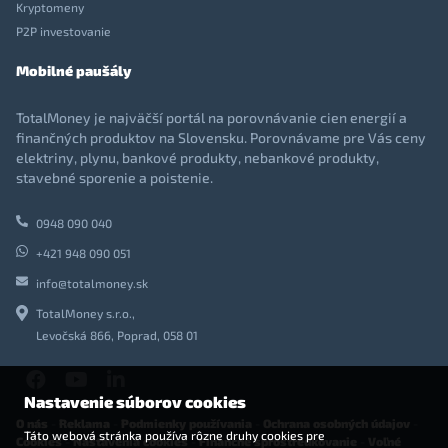
Kryptomeny
P2P investovanie
Mobilné paušály
TotalMoney je najväčší portál na porovnávanie cien energií a
finančných produktov na Slovensku. Porovnávame pre Vás ceny
elektriny, plynu, bankové produkty, nebankové produkty,
stavebné sporenie a poistenie.
0948 090 040
+421 948 090 051
info@totalmoney.sk
TotalMoney s.r.o.,
Levočská 866, Poprad, 058 01
Nastavenie súborov cookies
O nás
-
Reklama
-
Podmienky používania
-
Ochrana osobných údajov
-
Táto webová stránka používa rôzne druhy cookies pre
Cookies
-
Nastavenia cookies
-
Finančné sprostredkovanie
-
Voľné