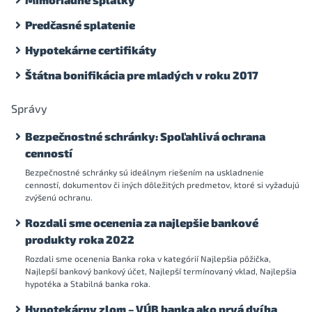
Predčasné splatenie
Hypotekárne certifikáty
Štátna bonifikácia pre mladých v roku 2017
Správy
Bezpečnostné schránky: Spoľahlivá ochrana
cenností
Bezpečnostné schránky sú ideálnym riešením na uskladnenie
cenností, dokumentov či iných dôležitých predmetov, ktoré si vyžadujú
zvýšenú ochranu.
Rozdali sme ocenenia za najlepšie bankové
produkty roka 2022
Rozdali sme ocenenia Banka roka v kategórií Najlepšia pôžička,
Najlepší bankový bankový účet, Najlepší termínovaný vklad, Najlepšia
hypotéka a Stabilná banka roka.
Hypotekárny zlom – VÚB banka ako prvá dvíha