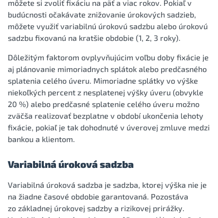
môžete si zvoliť fixáciu na päť a viac rokov. Pokiaľ v
budúcnosti očakávate znižovanie úrokových sadzieb,
môžete využiť variabilnú úrokovú sadzbu alebo úrokovú
sadzbu fixovanú na kratšie obdobie (1, 2, 3 roky).
Dôležitým faktorom ovplyvňujúcim voľbu doby fixácie je
aj plánovanie mimoriadnych splátok alebo predčasného
splatenia celého úveru. Mimoriadne splátky vo výške
niekoľkých percent z nesplatenej výšky úveru (obvykle
20 %) alebo predčasné splatenie celého úveru možno
zväčša realizovať bezplatne v období ukončenia lehoty
fixácie, pokiaľ je tak dohodnuté v úverovej zmluve medzi
bankou a klientom.
Variabilná úroková sadzba
Variabilná úroková sadzba je sadzba, ktorej výška nie je
na žiadne časové obdobie garantovaná. Pozostáva
zo základnej úrokovej sadzby a rizikovej prirážky.