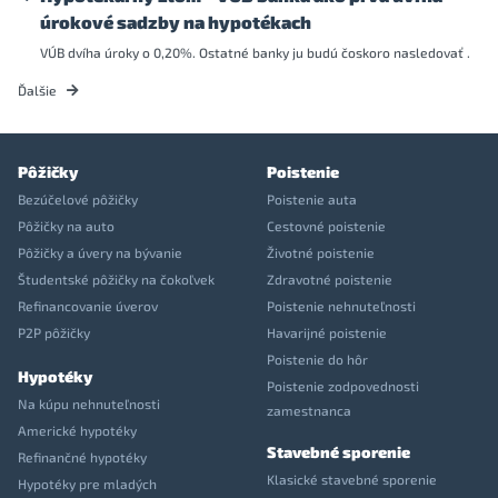
úrokové sadzby na hypotékach
VÚB dvíha úroky o 0,20%. Ostatné banky ju budú čoskoro nasledovať .
Ďalšie
Pôžičky
Poistenie
Bezúčelové pôžičky
Poistenie auta
Pôžičky na auto
Cestovné poistenie
Pôžičky a úvery na bývanie
Životné poistenie
Študentské pôžičky na čokoľvek
Zdravotné poistenie
Refinancovanie úverov
Poistenie nehnuteľnosti
P2P pôžičky
Havarijné poistenie
Poistenie do hôr
Hypotéky
Poistenie zodpovednosti
Na kúpu nehnuteľnosti
zamestnanca
Americké hypotéky
Stavebné sporenie
Refinančné hypotéky
Klasické stavebné sporenie
Hypotéky pre mladých