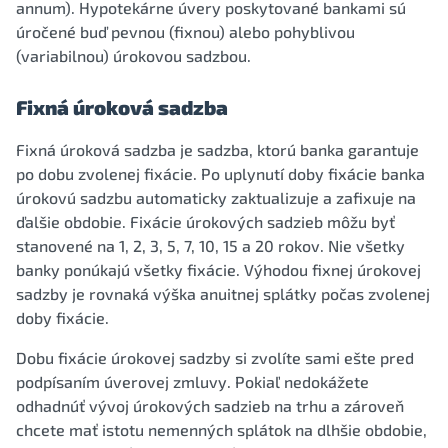
annum). Hypotekárne úvery poskytované bankami sú
úročené buď pevnou (fixnou) alebo pohyblivou
(variabilnou) úrokovou sadzbou.
Fixná úroková sadzba
Fixná úroková sadzba je sadzba, ktorú banka garantuje
po dobu zvolenej fixácie. Po uplynutí doby fixácie banka
úrokovú sadzbu automaticky zaktualizuje a zafixuje na
ďalšie obdobie. Fixácie úrokových sadzieb môžu byť
stanovené na 1, 2, 3, 5, 7, 10, 15 a 20 rokov. Nie všetky
banky ponúkajú všetky fixácie. Výhodou fixnej úrokovej
sadzby je rovnaká výška anuitnej splátky počas zvolenej
doby fixácie.
Dobu fixácie úrokovej sadzby si zvolíte sami ešte pred
podpísaním úverovej zmluvy. Pokiaľ nedokážete
odhadnúť vývoj úrokových sadzieb na trhu a zároveň
chcete mať istotu nemenných splátok na dlhšie obdobie,