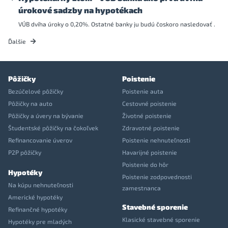
úrokové sadzby na hypotékach
VÚB dvíha úroky o 0,20%. Ostatné banky ju budú čoskoro nasledovať .
Ďalšie
Pôžičky
Poistenie
Bezúčelové pôžičky
Poistenie auta
Pôžičky na auto
Cestovné poistenie
Pôžičky a úvery na bývanie
Životné poistenie
Študentské pôžičky na čokoľvek
Zdravotné poistenie
Refinancovanie úverov
Poistenie nehnuteľnosti
P2P pôžičky
Havarijné poistenie
Poistenie do hôr
Hypotéky
Poistenie zodpovednosti
Na kúpu nehnuteľnosti
zamestnanca
Americké hypotéky
Stavebné sporenie
Refinančné hypotéky
Klasické stavebné sporenie
Hypotéky pre mladých