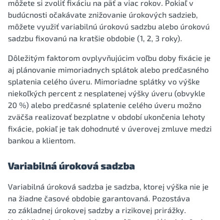
môžete si zvoliť fixáciu na päť a viac rokov. Pokiaľ v
budúcnosti očakávate znižovanie úrokových sadzieb,
môžete využiť variabilnú úrokovú sadzbu alebo úrokovú
sadzbu fixovanú na kratšie obdobie (1, 2, 3 roky).
Dôležitým faktorom ovplyvňujúcim voľbu doby fixácie je
aj plánovanie mimoriadnych splátok alebo predčasného
splatenia celého úveru. Mimoriadne splátky vo výške
niekoľkých percent z nesplatenej výšky úveru (obvykle
20 %) alebo predčasné splatenie celého úveru možno
zväčša realizovať bezplatne v období ukončenia lehoty
fixácie, pokiaľ je tak dohodnuté v úverovej zmluve medzi
bankou a klientom.
Variabilná úroková sadzba
Variabilná úroková sadzba je sadzba, ktorej výška nie je
na žiadne časové obdobie garantovaná. Pozostáva
zo základnej úrokovej sadzby a rizikovej prirážky.