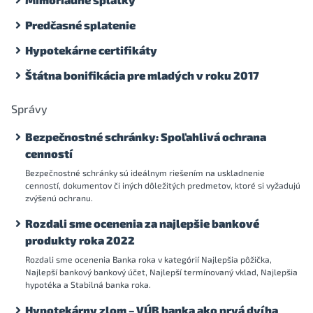
Predčasné splatenie
Hypotekárne certifikáty
Štátna bonifikácia pre mladých v roku 2017
Správy
Bezpečnostné schránky: Spoľahlivá ochrana
cenností
Bezpečnostné schránky sú ideálnym riešením na uskladnenie
cenností, dokumentov či iných dôležitých predmetov, ktoré si vyžadujú
zvýšenú ochranu.
Rozdali sme ocenenia za najlepšie bankové
produkty roka 2022
Rozdali sme ocenenia Banka roka v kategórií Najlepšia pôžička,
Najlepší bankový bankový účet, Najlepší termínovaný vklad, Najlepšia
hypotéka a Stabilná banka roka.
Hypotekárny zlom – VÚB banka ako prvá dvíha