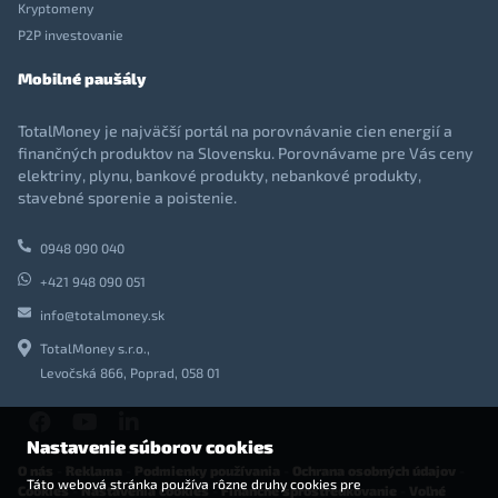
Kryptomeny
P2P investovanie
Mobilné paušály
TotalMoney je najväčší portál na porovnávanie cien energií a
finančných produktov na Slovensku. Porovnávame pre Vás ceny
elektriny, plynu, bankové produkty, nebankové produkty,
stavebné sporenie a poistenie.
0948 090 040
+421 948 090 051
info@totalmoney.sk
TotalMoney s.r.o.,
Levočská 866, Poprad, 058 01
Nastavenie súborov cookies
O nás
-
Reklama
-
Podmienky používania
-
Ochrana osobných údajov
-
Táto webová stránka používa rôzne druhy cookies pre
Cookies
-
Nastavenia cookies
-
Finančné sprostredkovanie
-
Voľné