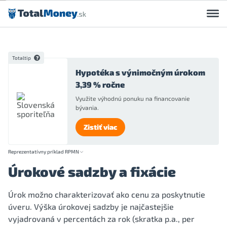
Preskočiť na obsah
Totaltip
Hypotéka s výnimočným úrokom
3,39 % ročne
Využite výhodnú ponuku na financovanie
bývania.
Zistiť viac
Reprezentatívny príklad RPMN
Úrokové sadzby a fixácie
Úrok možno charakterizovať ako cenu za poskytnutie
úveru. Výška úrokovej sadzby je najčastejšie
vyjadrovaná v percentách za rok (skratka p.a., per