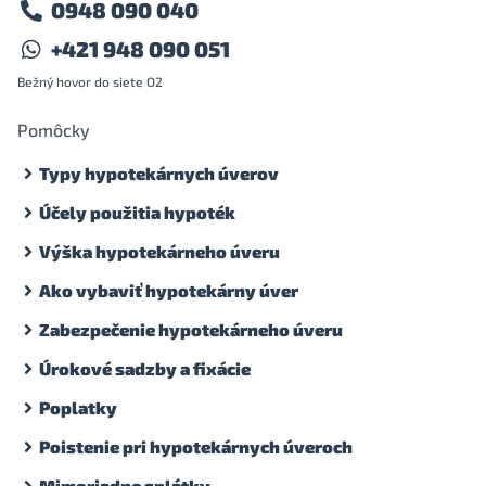
0948 090 040
+421 948 090 051
Bežný hovor do siete O2
Pomôcky
Typy hypotekárnych úverov
Účely použitia hypoték
Výška hypotekárneho úveru
Ako vybaviť hypotekárny úver
Zabezpečenie hypotekárneho úveru
Úrokové sadzby a fixácie
Poplatky
Poistenie pri hypotekárnych úveroch
Mimoriadne splátky