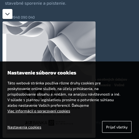
stavebné sporenie a poistenie.
0948 090 040
+421 948 090 051
info@totalmoney.sk
TotalMoney s.r.o.,
Levočská 866, Poprad, 058 01
Nastavenie súborov cookies
O nás
-
Reklama
-
Podmienky používania
-
Ochrana osobných údajov
-
Táto webová stránka používa rôzne druhy cookies pre
Cookies
-
Nastavenia cookies
-
Finančné sprostredkovanie
-
Voľné
poskytovanie online služieb, na účely prihlásenia, na
pracovné miesta
prispôsobovanie obsahu a reklám, na analýzu návštevnosti a iné.
V súlade s platnou legislatívou prosíme o potvrdenie súhlasu
Affiliate - partnerský program
alebo nastavenie Vašich preferencií. Ďakujeme
Viac informácií o spracovaní cookies
© 2009 - 2023 TotalMoney s.r.o.
(samostatný finančný agent, povolenie Národnej banky Slovenska - reg. č.
Nastavenia cookies
Prijať všetky
127292)