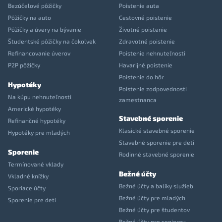
Bezúčelové pôžičky
Poistenie auta
Pôžičky na auto
Cestovné poistenie
Pôžičky a úvery na bývanie
Životné poistenie
Študentské pôžičky na čokoľvek
Zdravotné poistenie
Refinancovanie úverov
Poistenie nehnuteľnosti
P2P pôžičky
Havarijné poistenie
Poistenie do hôr
Hypotéky
Poistenie zodpovednosti
Na kúpu nehnuteľnosti
zamestnanca
Americké hypotéky
Stavebné sporenie
Refinančné hypotéky
Klasické stavebné sporenie
Hypotéky pre mladých
Stavebné sporenie pre deti
Sporenie
Rodinné stavebné sporenie
Termínované vklady
Bežné účty
Vkladné knížky
Bežné účty a balíky služieb
Sporiace účty
Bežné účty pre mladých
Sporenie pre deti
Bežné účty pre študentov
Bežné účty pre seniorov