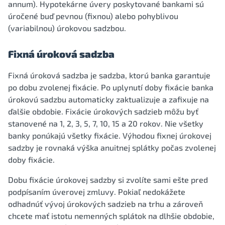
annum). Hypotekárne úvery poskytované bankami sú
úročené buď pevnou (fixnou) alebo pohyblivou
(variabilnou) úrokovou sadzbou.
Fixná úroková sadzba
Fixná úroková sadzba je sadzba, ktorú banka garantuje
po dobu zvolenej fixácie. Po uplynutí doby fixácie banka
úrokovú sadzbu automaticky zaktualizuje a zafixuje na
ďalšie obdobie. Fixácie úrokových sadzieb môžu byť
stanovené na 1, 2, 3, 5, 7, 10, 15 a 20 rokov. Nie všetky
banky ponúkajú všetky fixácie. Výhodou fixnej úrokovej
sadzby je rovnaká výška anuitnej splátky počas zvolenej
doby fixácie.
Dobu fixácie úrokovej sadzby si zvolíte sami ešte pred
podpísaním úverovej zmluvy. Pokiaľ nedokážete
odhadnúť vývoj úrokových sadzieb na trhu a zároveň
chcete mať istotu nemenných splátok na dlhšie obdobie,