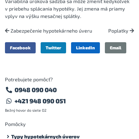
Variabilná úroková sadzba sa môže zmeniť kedykoľvek
v priebehu splácania hypotéky. Jej zmena má priamy
vplyv na výšku mesačnej splátky.
Zabezpečenie hypotekárneho úveru
Poplatky
Facebook
Twitter
LinkedIn
Email
Potrebujete pomôcť?
0948 090 040
+421 948 090 051
Bežný hovor do siete O2
Pomôcky
Typy hypotekárnych úverov