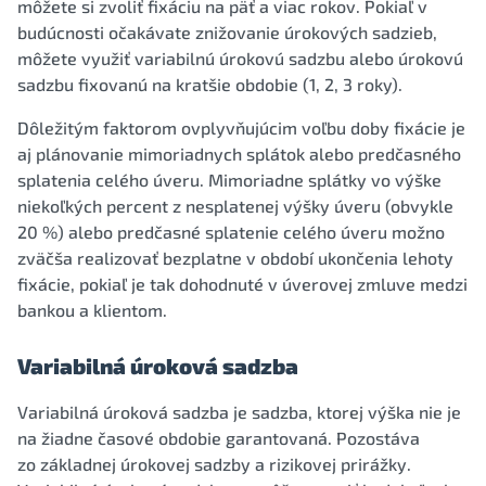
môžete si zvoliť fixáciu na päť a viac rokov. Pokiaľ v
budúcnosti očakávate znižovanie úrokových sadzieb,
môžete využiť variabilnú úrokovú sadzbu alebo úrokovú
sadzbu fixovanú na kratšie obdobie (1, 2, 3 roky).
Dôležitým faktorom ovplyvňujúcim voľbu doby fixácie je
aj plánovanie mimoriadnych splátok alebo predčasného
splatenia celého úveru. Mimoriadne splátky vo výške
niekoľkých percent z nesplatenej výšky úveru (obvykle
20 %) alebo predčasné splatenie celého úveru možno
zväčša realizovať bezplatne v období ukončenia lehoty
fixácie, pokiaľ je tak dohodnuté v úverovej zmluve medzi
bankou a klientom.
Variabilná úroková sadzba
Variabilná úroková sadzba je sadzba, ktorej výška nie je
na žiadne časové obdobie garantovaná. Pozostáva
zo základnej úrokovej sadzby a rizikovej prirážky.