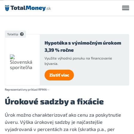
Preskočiť na obsah
Totaltip
Hypotéka s výnimočným úrokom
3,39 % ročne
Využite výhodnú ponuku na financovanie
bývania.
Zistiť viac
Reprezentatívny príklad RPMN
Úrokové sadzby a fixácie
Úrok možno charakterizovať ako cenu za poskytnutie
úveru. Výška úrokovej sadzby je najčastejšie
vyjadrovaná v percentách za rok (skratka p.a., per