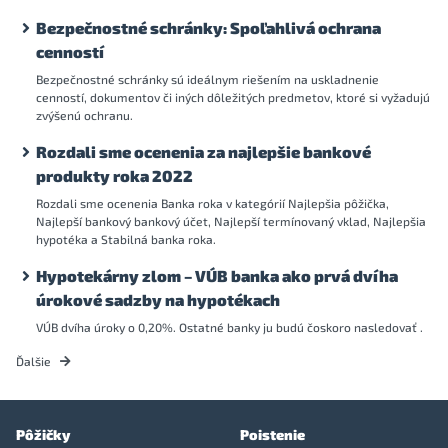
Bezpečnostné schránky: Spoľahlivá ochrana
cenností
Bezpečnostné schránky sú ideálnym riešením na uskladnenie
cenností, dokumentov či iných dôležitých predmetov, ktoré si vyžadujú
zvýšenú ochranu.
Rozdali sme ocenenia za najlepšie bankové
produkty roka 2022
Rozdali sme ocenenia Banka roka v kategórií Najlepšia pôžička,
Najlepší bankový bankový účet, Najlepší termínovaný vklad, Najlepšia
hypotéka a Stabilná banka roka.
Hypotekárny zlom – VÚB banka ako prvá dvíha
úrokové sadzby na hypotékach
VÚB dvíha úroky o 0,20%. Ostatné banky ju budú čoskoro nasledovať .
Ďalšie
Pôžičky
Poistenie