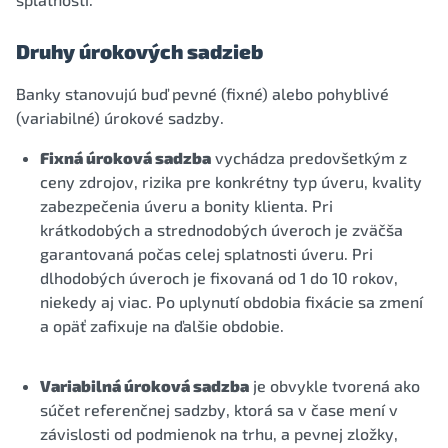
Druhy úrokových sadzieb
Banky stanovujú buď pevné (fixné) alebo pohyblivé
(variabilné) úrokové sadzby.
Fixná úroková sadzba
vychádza predovšetkým z
ceny zdrojov, rizika pre konkrétny typ úveru, kvality
zabezpečenia úveru a bonity klienta. Pri
krátkodobých a strednodobých úveroch je zväčša
garantovaná počas celej splatnosti úveru. Pri
dlhodobých úveroch je fixovaná od 1 do 10 rokov,
niekedy aj viac. Po uplynutí obdobia fixácie sa zmení
a opäť zafixuje na ďalšie obdobie.
Variabilná úroková sadzba
je obvykle tvorená ako
súčet referenčnej sadzby, ktorá sa v čase mení v
závislosti od podmienok na trhu, a pevnej zložky,