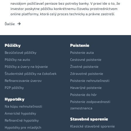
navzájom požičiavať peniaze bez potreby banky. V praxi ide o to, že
investor poskytne pôžičku konkrétnemu človeku prostredníctvom
online platformy, ktorá celý proces technicky a právne zastreší.
Ďalšie
Pôžičky
Poistenie
Bezúčelové pôžičky
Poistenie auta
Pôžičky na auto
Cestovné poistenie
Pôžičky a úvery na bývanie
Životné poistenie
Študentské pôžičky na čokoľvek
Zdravotné poistenie
Refinancovanie úverov
Poistenie nehnuteľnosti
P2P pôžičky
Havarijné poistenie
Poistenie do hôr
Hypotéky
Poistenie zodpovednosti
Na kúpu nehnuteľnosti
zamestnanca
Americké hypotéky
Stavebné sporenie
Refinančné hypotéky
Klasické stavebné sporenie
Hypotéky pre mladých