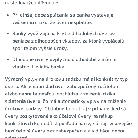
nasledovných dôvodov:
Pri dlhšej dobe splácania sa banka vystavuje
väčšiemu riziku, že úver nesplatíte.
Banky využívajú na krytie dlhodobých úverov
peniaze z dlhodobých vkladov, za ktoré vyplácajú
sporiteľom vyššie úroky.
Dlhodobé úvery ovplyvňujú dlhodobé zníženie
vlastnej likvidity banky.
Výrazný vplyv na úrokovú sadzbu má aj konkrétny typ
úveru. Ak je napríklad úver zabezpečený ručiteľom
alebo nehnuteľnosťou, dochádza k zníženiu rizika
splatenia úveru, čo má automaticky vplyv na zníženie
úrokovej sadzby. Obdobne to platí aj v prípade, keď sú
úvery poskytované ako účelové úvery na nákup
konkrétnych komodít. Z pohľadu banky sú najrizikovejšie
bezúčelové úvery bez zabezpečenia a s dlhšou dobou
splatnosti.