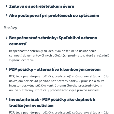
Zmluva o spotrebiteľskom úvere
Ako postupovať pri problémoch so splácaním
Správy
Bezpečnostné schránky: Spoľahlivá ochrana
cenností
Bezpečnostné schránky sú ideálnym riešením na uskladnenie
cenností, dokumentov či iných dôležitých predmetov, ktoré si vyžadujú
zvýšenú ochranu.
P2P pôžičky – alternatíva k bankovým úverom
P2P, teda peer-to-peer pôžičky, predstavujú spôsob, ako si ľudia môžu
navzájom požičiavať peniaze bez potreby banky. V praxi ide o to, že
investor poskytne pôžičku konkrétnemu človeku prostredníctvom
online platformy, ktorá celý proces technicky a právne zastreší.
Investujte inak - P2P pôžičky ako doplnok k
tradičným investíciám
P2P, teda peer-to-peer pôžičky, predstavujú spôsob, ako si ľudia môžu