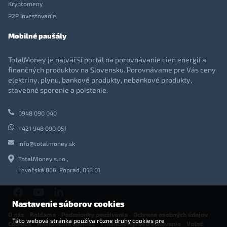
Kryptomeny
P2P investovanie
Mobilné paušály
TotalMoney je najväčší portál na porovnávanie cien energií a
finančných produktov na Slovensku. Porovnávame pre Vás ceny
elektriny, plynu, bankové produkty, nebankové produkty,
stavebné sporenie a poistenie.
0948 090 040
+421 948 090 051
info@totalmoney.sk
TotalMoney s.r.o.,
Levočská 866, Poprad, 058 01
Nastavenie súborov cookies
O nás
-
Reklama
-
Podmienky používania
-
Ochrana osobných údajov
-
Táto webová stránka používa rôzne druhy cookies pre
Cookies
-
Nastavenia cookies
-
Finančné sprostredkovanie
-
Voľné