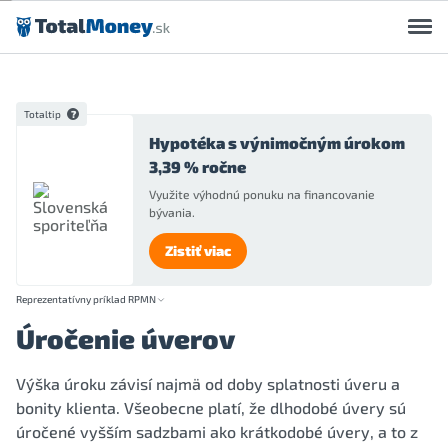
Preskočiť na obsah
Totaltip
Hypotéka s výnimočným úrokom
3,39 % ročne
Využite výhodnú ponuku na financovanie
bývania.
Zistiť viac
Reprezentatívny príklad RPMN
Úročenie úverov
Výška úroku závisí najmä od doby splatnosti úveru a
bonity klienta. Všeobecne platí, že dlhodobé úvery sú
úročené vyšším sadzbami ako krátkodobé úvery, a to z