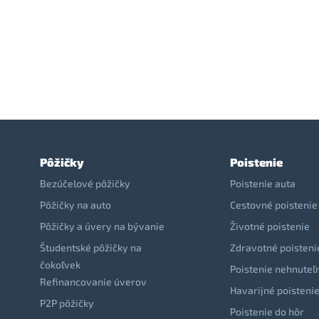
Pôžičky
Poistenie
Bezúčelové pôžičky
Poistenie auta
Pôžičky na auto
Cestovné poistenie
Pôžičky a úvery na bývanie
Životné poistenie
Študentské pôžičky na
Zdravotné poisteni
čokoľvek
Poistenie nehnuteľ
Refinancovanie úverov
Havarijné poisteni
P2P pôžičky
Poistenie do hôr