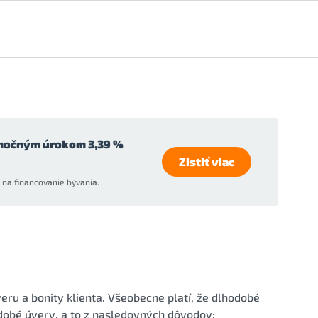
močným úrokom 3,39 %
Zistiť viac
na financovanie bývania.
eru a bonity klienta. Všeobecne platí, že dlhodobé
obé úvery, a to z nasledovných dôvodov: