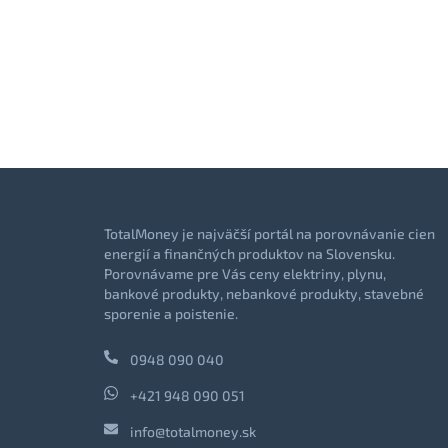
TotalMoney je najväčší portál na porovnávanie cien
energií a finančných produktov na Slovensku.
Porovnávame pre Vás ceny elektriny, plynu,
bankové produkty, nebankové produkty, stavebné
sporenie a poistenie.
0948 090 040
+421 948 090 051
info@totalmoney.sk