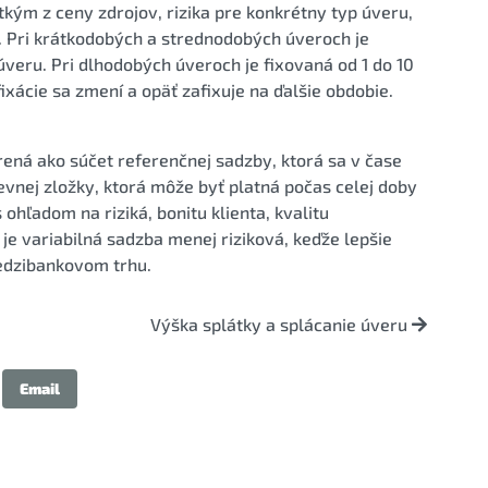
ým z ceny zdrojov, rizika pre konkrétny typ úveru,
a. Pri krátkodobých a strednodobých úveroch je
úveru. Pri dlhodobých úveroch je fixovaná od 1 do 10
fixácie sa zmení a opäť zafixuje na ďalšie obdobie.
rená ako súčet referenčnej sadzby, ktorá sa v čase
evnej zložky, ktorá môže byť platná počas celej doby
ohľadom na riziká, bonitu klienta, kvalitu
je variabilná sadzba menej riziková, keďže lepšie
edzibankovom trhu.
Výška splátky a splácanie úveru
Email