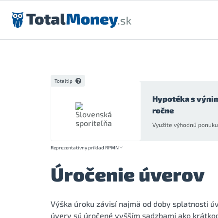
Preskočiť na obsah
Totaltip
Hypotéka s výni
ročne
Využite výhodnú ponuku 
Reprezentatívny príklad RPMN
Úročenie úverov
Výška úroku závisí najmä od doby splatnosti úv
úvery sú úročené vyšším sadzbami ako krátkod