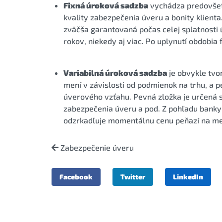
Fixná úroková sadzba
vychádza predovšetk
kvality zabezpečenia úveru a bonity klient
zväčša garantovaná počas celej splatnosti 
rokov, niekedy aj viac. Po uplynutí obdobia 
Variabilná úroková sadzba
je obvykle tvo
mení v závislosti od podmienok na trhu, a p
úverového vzťahu. Pevná zložka je určená s 
zabezpečenia úveru a pod. Z pohľadu banky 
odzrkadľuje momentálnu cenu peňazí na m
Zabezpečenie úveru
Facebook
Twitter
LinkedIn