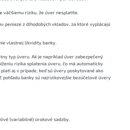
e väčšiemu riziku, že úver nesplatíte.
v peniaze z dlhodobých vkladov, za ktoré vyplácajú
e vlastnej likvidity banky.
tny typ úveru. Ak je napríklad úver zabezpečený
íženiu rizika splatenia úveru, čo má automaticky
platí aj v prípade, keď sú úvery poskytované ako
 pohľadu banky sú najrizikovejšie bezúčelové úvery
livé (variabilné) úrokové sadzby.