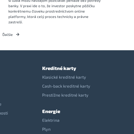
si ľudia môžu navzájom požičiavať peniaze bez potreby
banky. V praxi ide o to, že investor poskytne pôžičku
konkrétnemu človeku prostredníctvom online
platformy, ktorá celý proces technicky a právne
zastreší.
Ďalšie
Kreditné karty
Klasické kreditné karty
Cash-back kreditné karty
Prestížne kreditné karty
e
Energie
nosti
Elektrina
e
Plyn