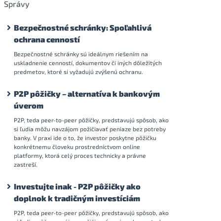
Správy
Bezpečnostné schránky: Spoľahlivá
ochrana cenností
Bezpečnostné schránky sú ideálnym riešením na
uskladnenie cenností, dokumentov či iných dôležitých
predmetov, ktoré si vyžadujú zvýšenú ochranu.
P2P pôžičky – alternatíva k bankovým
úverom
P2P, teda peer-to-peer pôžičky, predstavujú spôsob, ako
si ľudia môžu navzájom požičiavať peniaze bez potreby
banky. V praxi ide o to, že investor poskytne pôžičku
konkrétnemu človeku prostredníctvom online
platformy, ktorá celý proces technicky a právne
zastreší.
Investujte inak - P2P pôžičky ako
doplnok k tradičným investíciám
P2P, teda peer-to-peer pôžičky, predstavujú spôsob, ako