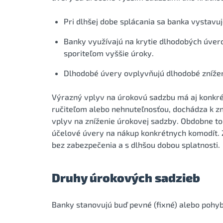
Pri dlhšej dobe splácania sa banka vystavuj
Banky využívajú na krytie dlhodobých úvero
sporiteľom vyššie úroky.
Dlhodobé úvery ovplyvňujú dlhodobé zníženi
Výrazný vplyv na úrokovú sadzbu má aj konkré
ručiteľom alebo nehnuteľnosťou, dochádza k zn
vplyv na zníženie úrokovej sadzby. Obdobne to 
účelové úvery na nákup konkrétnych komodít. Z
bez zabezpečenia a s dlhšou dobou splatnosti.
Druhy úrokových sadzieb
Banky stanovujú buď pevné (fixné) alebo pohyb